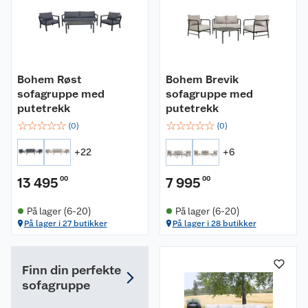
Bohem Røst
Bohem Brevik
sofagruppe med
sofagruppe med
putetrekk
putetrekk
☆
☆
☆
☆
☆
☆
☆
☆
☆
☆
(
0
)
(
0
)
+
22
+
6
13 495
00
7 995
00
På lager (6-20)
På lager (6-20)
På lager i 27 butikker
På lager i 28 butikker
Finn din perfekte
sofagruppe