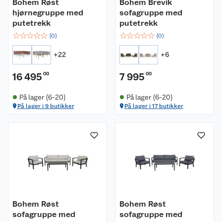
Bohem Røst
Bohem Brevik
hjørnegruppe med
sofagruppe med
putetrekk
putetrekk
☆
☆
☆
☆
☆
☆
☆
☆
☆
☆
(
0
)
(
0
)
+
22
+
6
16 495
00
7 995
00
På lager (6-20)
På lager (6-20)
På lager i 9 butikker
På lager i 17 butikker
Bohem Røst
Bohem Røst
sofagruppe med
sofagruppe med