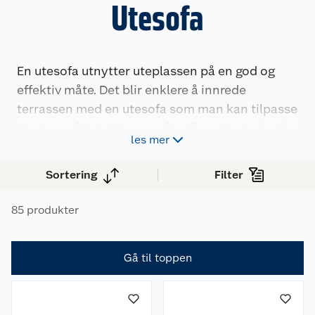
Utesofa
En utesofa utnytter uteplassen på en god og
effektiv måte. Det blir enklere å innrede
terrassen med en utesofa som man kan tilpasse
til uteområdet. Vi har også puff med pute for å
les mer
gjøre det enda mer behagelig.
Sortering
Filter
85 produkter
Gå til toppen