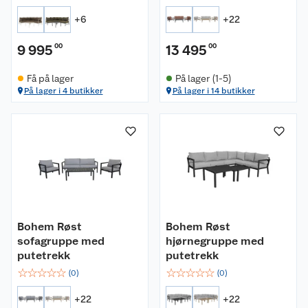
+
6
+
22
9 995
00
13 495
00
Få på lager
På lager (1-5)
På lager i 4 butikker
På lager i 14 butikker
Bohem Røst
Bohem Røst
sofagruppe med
hjørnegruppe med
putetrekk
putetrekk
☆
☆
☆
☆
☆
☆
☆
☆
☆
☆
(
0
)
(
0
)
+
22
+
22