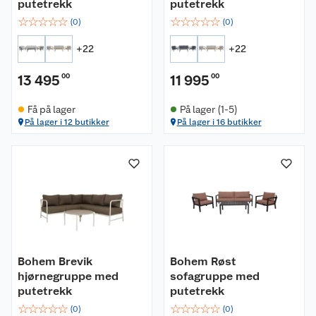
putetrekk
putetrekk
☆
☆
☆
☆
☆
☆
☆
☆
☆
☆
(
0
)
(
0
)
+
22
+
22
13 495
00
11 995
00
Få på lager
På lager (1-5)
På lager i 12 butikker
På lager i 16 butikker
Bohem Brevik
Bohem Røst
hjørnegruppe med
sofagruppe med
putetrekk
putetrekk
☆
☆
☆
☆
☆
☆
☆
☆
☆
☆
(
0
)
(
0
)