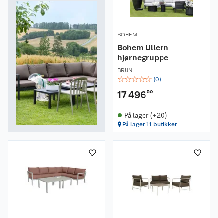
BOHEM
Bohem Ullern
hjørnegruppe
BRUN
☆
☆
☆
☆
☆
(
0
)
17 496
50
På lager (+20)
På lager i 1 butikker