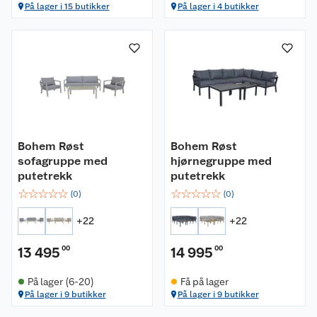
På lager i 15 butikker
På lager i 4 butikker
Bohem Røst
Bohem Røst
sofagruppe med
hjørnegruppe med
putetrekk
putetrekk
☆
☆
☆
☆
☆
☆
☆
☆
☆
☆
(
0
)
(
0
)
+
22
+
22
13 495
00
14 995
00
På lager (6-20)
Få på lager
På lager i 9 butikker
På lager i 9 butikker