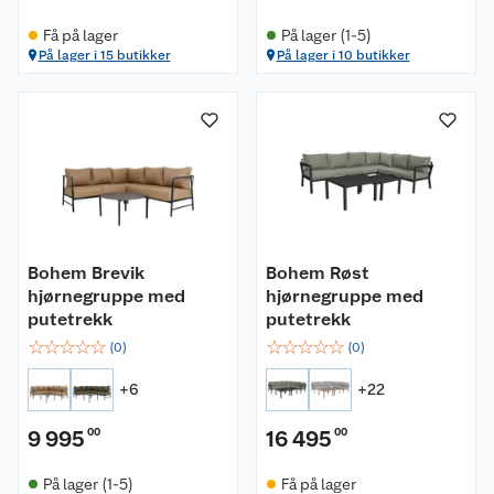
Få på lager
På lager (1-5)
På lager i 15 butikker
På lager i 10 butikker
Bohem Brevik
Bohem Røst
hjørnegruppe med
hjørnegruppe med
putetrekk
putetrekk
☆
☆
☆
☆
☆
☆
☆
☆
☆
☆
(
0
)
(
0
)
+
6
+
22
9 995
00
16 495
00
På lager (1-5)
Få på lager