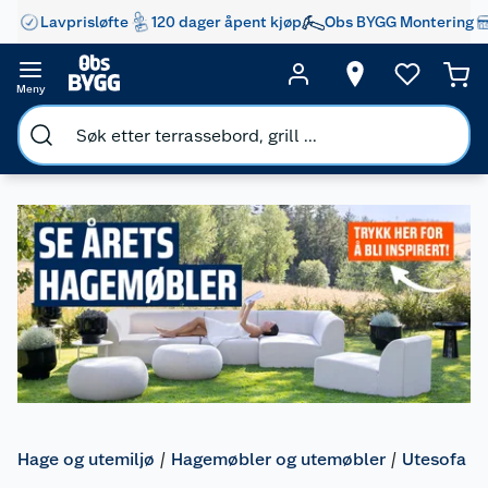
Lavprisløfte
120 dager åpent kjøp
Obs BYGG Montering
Meny
Hage og utemiljø
Hagemøbler og utemøbler
Utesofa