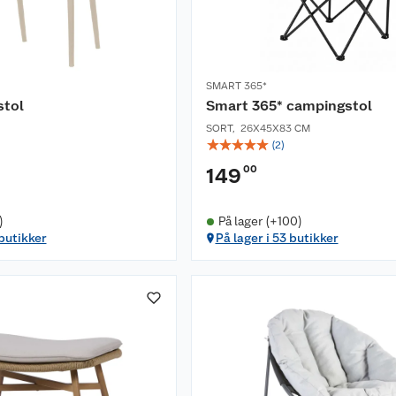
SMART 365*
stol
Smart 365* campingstol
SORT
,
26X45X83 CM
☆
☆
☆
☆
☆
(
2
)
00
149
)
På lager (+100)
 butikker
På lager i 53 butikker