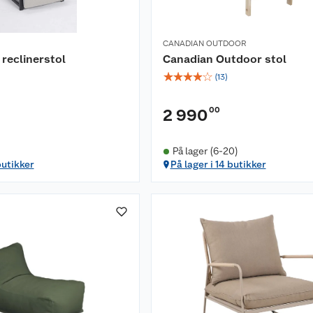
CANADIAN OUTDOOR
 reclinerstol
Canadian Outdoor stol
☆
☆
☆
☆
☆
(
13
)
)
00
2 990
På lager (6-20)
butikker
På lager i 14 butikker