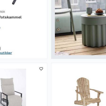
RER
fotskammel
)
)
butikker