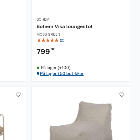
BOHEM
Bohem Vika loungestol
MOSS GREEN
☆
☆
☆
☆
☆
(
2
)
00
799
På lager (+100)
På lager i 50 butikker