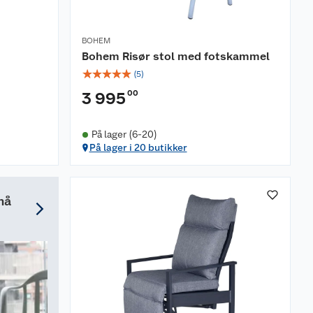
BOHEM
Bohem Risør stol med fotskammel
☆
☆
☆
☆
☆
(
5
)
00
3 995
På lager (6-20)
På lager i 20 butikker
må