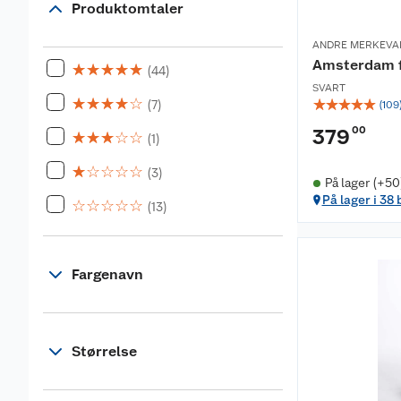
Produktomtaler
ANDRE MERKEVA
Amsterdam 
☆
☆
☆
☆
☆
(44)
SVART
☆
☆
☆
☆
☆
☆
☆
☆
☆
☆
(7)
(
109
00
379
☆
☆
☆
☆
☆
(1)
☆
☆
☆
☆
☆
(3)
På lager (+50
På lager i 38 
☆
☆
☆
☆
☆
(13)
Fargenavn
Størrelse