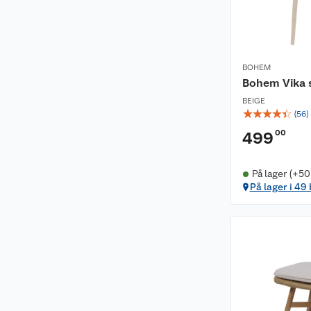
BOHEM
Bohem Vika 
BEIGE
☆
☆
☆
☆
☆
(
56
)
00
499
På lager (+50
På lager i 49