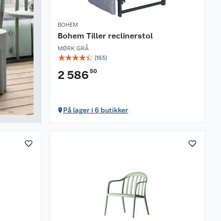
BOHEM
Bohem Tiller reclinerstol
MØRK GRÅ
☆
☆
☆
☆
☆
(
183
)
50
2 586
På lager i 6 butikker