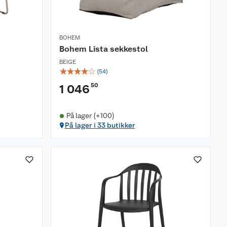
BOHEM
Bohem Lista sekkestol
BEIGE
☆
☆
☆
☆
☆
(
54
)
50
1 046
På lager (+100)
På lager i 33 butikker