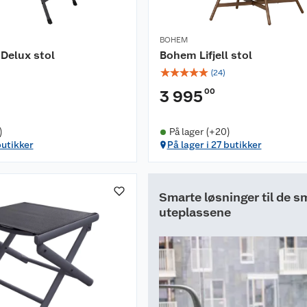
BOHEM
Delux stol
Bohem Lifjell stol
☆
☆
☆
☆
☆
(
24
)
00
3 995
)
På lager (+20)
butikker
På lager i 27 butikker
Smarte løsninger til de s
uteplassene