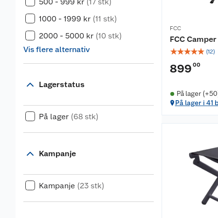
500 - 999 kr
(17 stk)
1000 - 1999 kr
(11 stk)
FCC
2000 - 5000 kr
(10 stk)
FCC Camper 
Vis flere alternativ
☆
☆
☆
☆
☆
(
12
)
00
899
Lagerstatus
På lager (+50
På lager i 41 
På lager
(68 stk)
Kampanje
Kampanje
(23 stk)