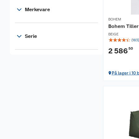
Merkevare
BOHEM
Bohem Tiller
BEIGE
Serie
☆
☆
☆
☆
☆
(
183
50
2 586
På lager i 10 