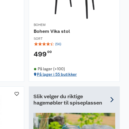
BOHEM
Bohem Vika stol
SORT
☆
☆
☆
☆
☆
(
56
)
00
499
På lager (+100)
På lager i 55 butikker
Slik velger du riktige
hagemøbler til spiseplassen