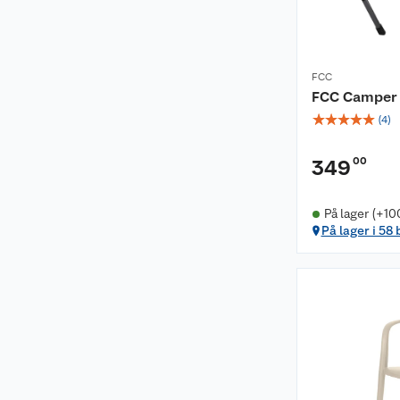
FCC
FCC Camper 
☆
☆
☆
☆
☆
(
4
)
00
349
På lager (+10
På lager i 58 