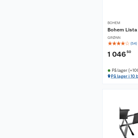
BOHEM
Bohem Lista
GRØNN
☆
☆
☆
☆
☆
(
54
)
50
1 046
På lager (+10
På lager i 10 