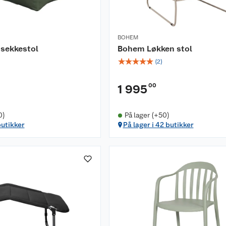
BOHEM
 sekkestol
Bohem Løkken stol
☆
☆
☆
☆
☆
(
2
)
00
1 995
0)
På lager (+50)
butikker
På lager i 42 butikker