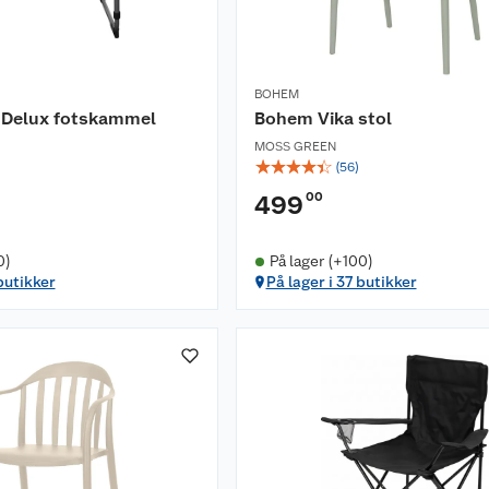
BOHEM
Delux fotskammel
Bohem Vika stol
MOSS GREEN
☆
☆
☆
☆
☆
(
56
)
00
499
0)
På lager (+100)
butikker
På lager i 37 butikker