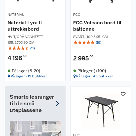
NATERIAL
FCC
Naterial Lyra II
FCC Volcano bord til
uttrekksbord
båltønne
HVIT/GRÅ VANNTETT
,
SVART
,
109,5X51 CM
☆
☆
☆
☆
☆
135/270X90 CM
(
19
)
☆
☆
☆
☆
☆
(
11
)
4 196
50
2 995
00
På lager (6-20)
På lager (+100)
På lager i 19 butikker
På lager i 45 butikker
Smarte løsninger
til de små
uteplassene
FCC