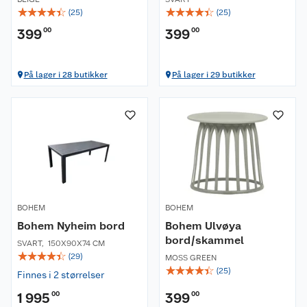
☆
☆
☆
☆
☆
☆
☆
☆
☆
☆
(
25
)
(
25
)
399
00
399
00
På lager i 28 butikker
På lager i 29 butikker
BOHEM
BOHEM
Bohem Nyheim bord
Bohem Ulvøya
bord/skammel
SVART
,
150X90X74 CM
☆
☆
☆
☆
☆
(
29
)
MOSS GREEN
☆
☆
☆
☆
☆
(
25
)
Finnes i 2 størrelser
1 995
00
399
00