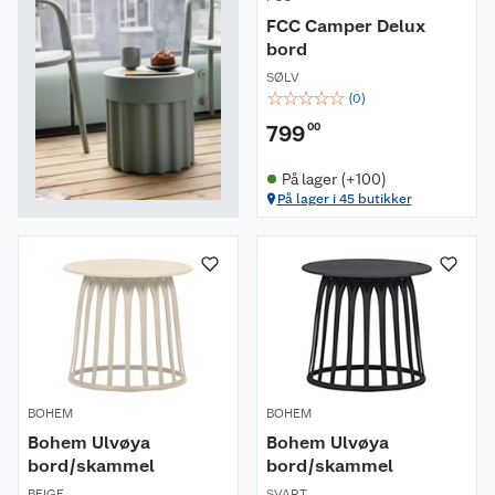
FCC Camper Delux
bord
SØLV
☆
☆
☆
☆
☆
(
0
)
799
00
På lager (+100)
På lager i 45 butikker
BOHEM
BOHEM
Bohem Ulvøya
Bohem Ulvøya
bord/skammel
bord/skammel
BEIGE
SVART