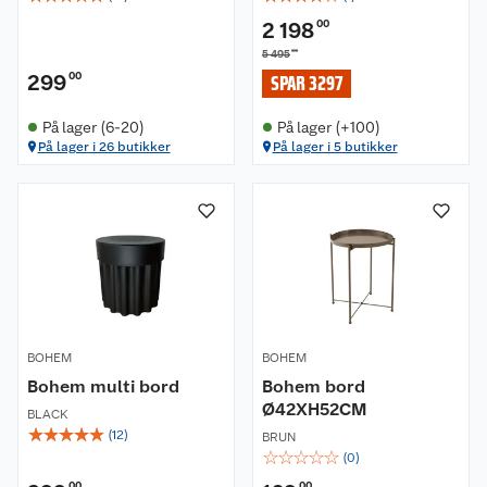
2 198
00
00
5 495
299
00
SPAR 3297
På lager (6-20)
På lager (+100)
På lager i 26 butikker
På lager i 5 butikker
Om oss
Kundeservice
Nyheter
Butikker
Våre merkevarer
BOHEM
BOHEM
Kontakt oss
Våre kjeder
Bohem multi bord
Bohem bord
Ø42XH52CM
Retur- og angrerett
Kjøpsvilkår
BLACK
Hageinspirasjon
☆
☆
☆
☆
☆
(
12
)
BRUN
☆
☆
☆
☆
☆
(
0
)
Reklamasjon
Personvern
Lavprisløfte
Oppussing med utemaling
00
00