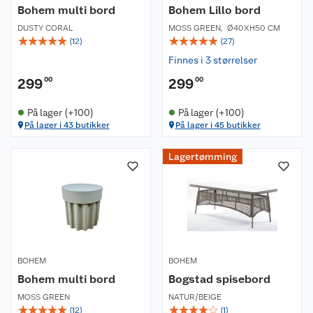
Bohem multi bord
Bohem Lillo bord
DUSTY CORAL
MOSS GREEN
,
Ø40XH50 CM
☆
☆
☆
☆
☆
☆
☆
☆
☆
☆
(
12
)
(
27
)
Finnes i 3 størrelser
299
00
299
00
På lager (+100)
På lager (+100)
På lager i 43 butikker
På lager i 45 butikker
Lagertømming
BOHEM
BOHEM
Bohem multi bord
Bogstad spisebord
MOSS GREEN
NATUR/BEIGE
☆
☆
☆
☆
☆
☆
☆
☆
☆
☆
(
12
)
(
1
)