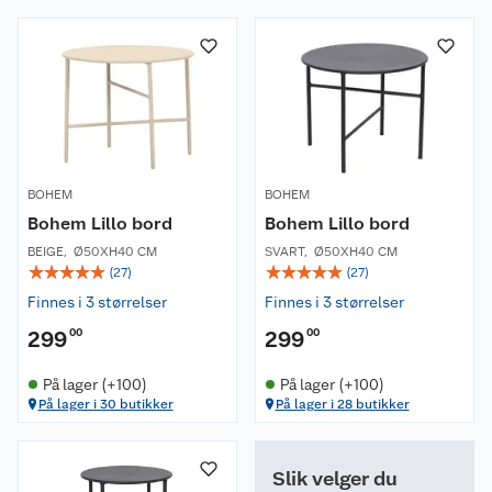
BOHEM
BOHEM
Bohem Lillo bord
Bohem Lillo bord
BEIGE
,
Ø50XH40 CM
SVART
,
Ø50XH40 CM
☆
☆
☆
☆
☆
☆
☆
☆
☆
☆
(
27
)
(
27
)
Finnes i 3 størrelser
Finnes i 3 størrelser
299
00
299
00
På lager (+100)
På lager (+100)
På lager i 30 butikker
På lager i 28 butikker
Slik velger du