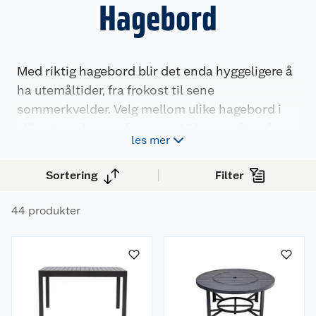
Hagebord
Med riktig hagebord blir det enda hyggeligere å
ha utemåltider, fra frokost til sene
sommerkvelder. Velg mellom ulike hagebord i
ulike størrelser og fasonger. Vi har også små
les mer
utebord til terrasser og balkonger.
Sortering
Filter
44 produkter