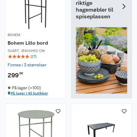
riktige
hagemøbler til
spiseplassen
BOHEM
Bohem Lillo bord
SVART
,
Ø40XH50 CM
☆
☆
☆
☆
☆
(
27
)
Finnes i 3 størrelser
299
00
På lager (+100)
På lager i 43 butikker