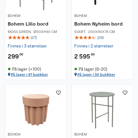
BOHEM
BOHEM
Bohem Lillo bord
Bohem Nyheim bord
MOSS GREEN
,
Ø50XH40 CM
SVART
,
200X90X74 CM
☆
☆
☆
☆
☆
☆
☆
☆
☆
☆
(
27
)
(
29
)
Finnes i 3 størrelser
Finnes i 2 størrelser
299
00
2 595
00
På lager (+100)
På lager (6-20)
På lager i 47 butikker
På lager i 30 butikker
BOHEM
BOHEM