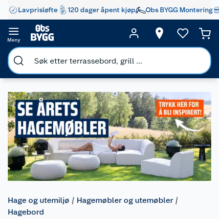
Lavprisløfte
120 dager åpent kjøp
Obs BYGG Montering
Meny
Hage og utemiljø
Hagemøbler og utemøbler
Hagebord