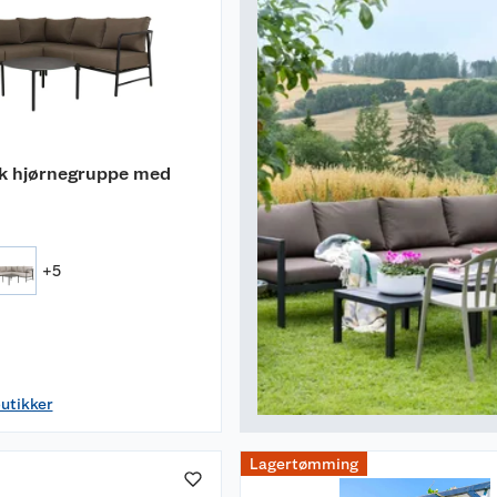
k hjørnegruppe med
+
5
butikker
Lagertømming