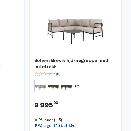
Bohem Brevik hjørnegruppe med
e
putetrekk
☆
☆
☆
☆
☆
(
0
)
+
5
00
9 995
På lager (1-5)
På lager i 15 butikker