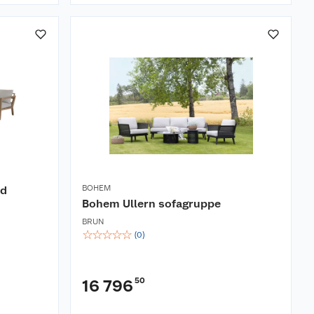
BOHEM
ed
Bohem Ullern sofagruppe
BRUN
☆
☆
☆
☆
☆
(
0
)
50
16 796