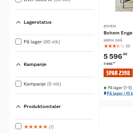
Lagerstatus
BOHEM
Bohem Engø
MØRK GRÅ
På lager
(80 stk)
☆
☆
☆
☆
☆
(
3
)
50
5 596
Kampanje
00
7 995
SPAR 2398
Kampanje
(9 stk)
På lager (1-5)
På lager i 10 
Produktomtaler
☆
☆
☆
☆
☆
(7)