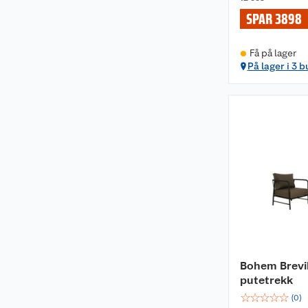
SPAR 3898
Få på lager
På lager i 3 b
Bohem Brevi
putetrekk
☆
☆
☆
☆
☆
(
0
)