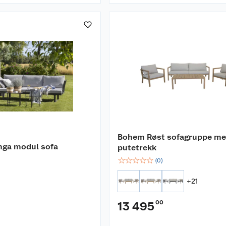
Bohem Røst sofagruppe m
ga modul sofa
putetrekk
☆
☆
☆
☆
☆
(
0
)
+
21
00
13 495