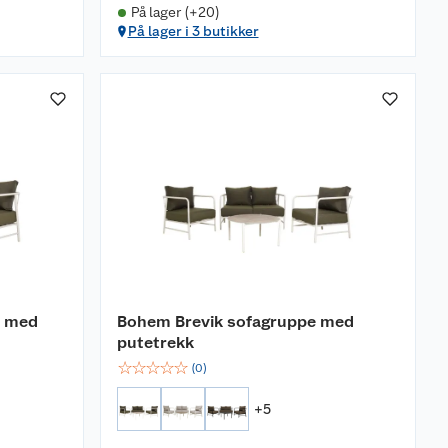
På lager (+20)
På lager i 3 butikker
e med
Bohem Brevik sofagruppe med
putetrekk
☆
☆
☆
☆
☆
(
0
)
+
5