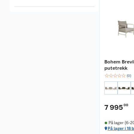
Bohem Brevi
putetrekk
☆
☆
☆
☆
☆
(
0
)
00
7 995
På lager (6-2
På lager i 18 