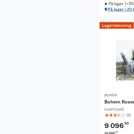
På lager (+50
På lager i 20
Lagertømming
BOHEM
Bohem Rosen
SVART/GRÅ
☆
☆
☆
☆
☆
(
5
)
50
9 096
00
12 995