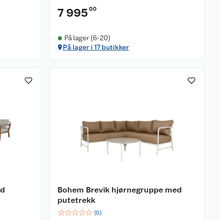
00
7 995
På lager (6-20)
På lager i 17 butikker
ed
Bohem Brevik hjørnegruppe med
putetrekk
☆
☆
☆
☆
☆
(
0
)