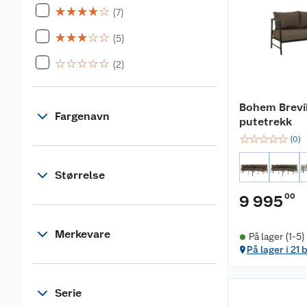
☆
☆
☆
☆
☆
(7)
☆
☆
☆
☆
☆
(5)
☆
☆
☆
☆
☆
(2)
Bohem Brevi
Fargenavn
putetrekk
☆
☆
☆
☆
☆
(
0
)
Størrelse
00
9 995
Merkevare
På lager (1-5)
På lager i 21 
Serie