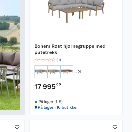
Bohem Røst hjørnegruppe med
putetrekk
☆
☆
☆
☆
☆
(
0
)
+
21
00
17 995
På lager (1-5)
På lager i 16 butikker