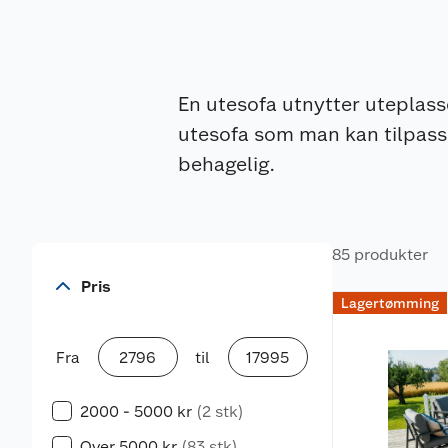
En utesofa utnytter uteplass
utesofa som man kan tilpasse
behagelig.
85 produkter
Pris
Lagertømming
Fra
til
2000 - 5000 kr
(2 stk)
Over 5000 kr
(83 stk)