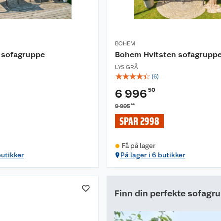
BOHEM
 sofagruppe
Bohem Hvitsten sofagrupp
LYS GRÅ
☆
☆
☆
☆
☆
(
6
)
50
6 996
00
9 995
SPAR 2998
Få på lager
butikker
På lager i 6 butikker
Finn din perfekte sofagr