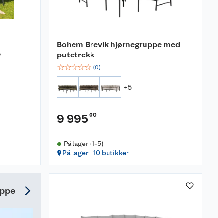
Bohem Brevik hjørnegruppe med
e
putetrekk
☆
☆
☆
☆
☆
(
0
)
+
5
00
9 995
På lager (1-5)
På lager i 10 butikker
uppe