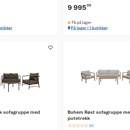
00
9 995
Få på lager
utikker
På lager i 1 butikker
k sofagruppe med
Bohem Røst sofagruppe m
putetrekk
☆
☆
☆
☆
☆
(
0
)