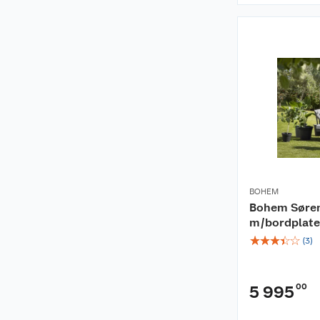
BOHEM
Bohem Søren
m/bordplate
☆
☆
☆
☆
☆
(
3
)
00
5 995