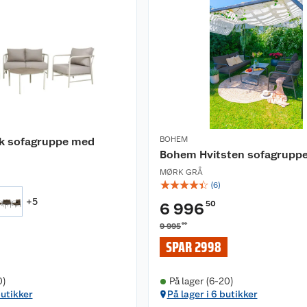
BOHEM
k sofagruppe med
Bohem Hvitsten sofagrupp
MØRK GRÅ
☆
☆
☆
☆
☆
(
6
)
+
5
50
6 996
00
9 995
SPAR 2998
0)
På lager (6-20)
butikker
På lager i 6 butikker