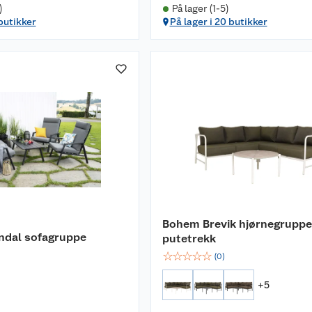
)
På lager (1-5)
 butikker
På lager i 20 butikker
Bohem Brevik hjørnegrupp
dal sofagruppe
putetrekk
☆
☆
☆
☆
☆
(
0
)
+
5