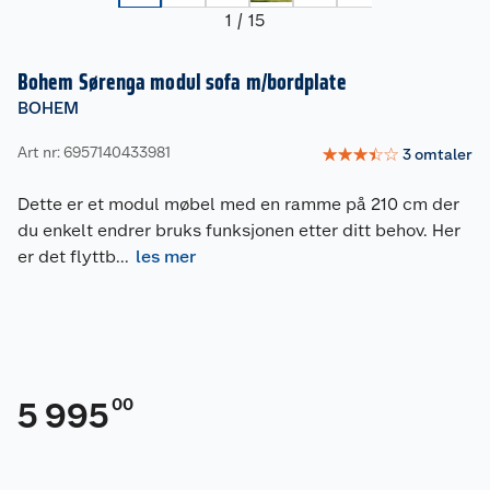
1
/
15
Bohem Sørenga modul sofa m/bordplate
BOHEM
Art nr: 6957140433981
☆
☆
☆
☆
☆
3
omtaler
Dette er et modul møbel med en ramme på 210 cm der
du enkelt endrer bruks funksjonen etter ditt behov. Her
er det flyttb
...
les mer
00
5 995