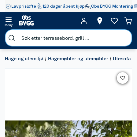
Lavprisløfte
120 dager åpent kjøp
Obs BYGG Montering
Meny
Hage og utemiljø
Hagemøbler og utemøbler
Utesofa