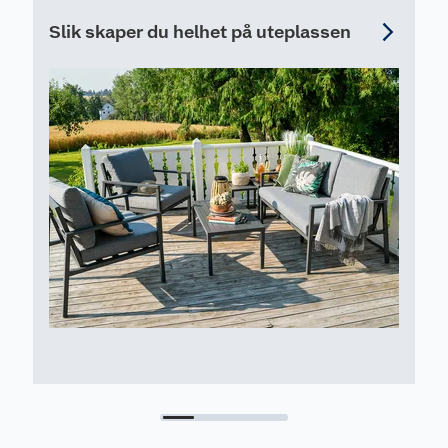
Produktegenskaper
* Lekkert design - svart ramme, lys grå tekstil og
Slik skaper du helhet på uteplassen
en teakfarget bordplate
* Modulbasert møbel med mange kominasjoner -
settes enkelt sammen til 3-seter sofa, solseng, 2-
seter sofa med bord
* Med solseng funksjon som gir regulerbar rygg
* Flyttbart bord som kan plasseres i valgfritt sete
* Antall sitteplasser: 3
* Holdbart: produsert i materialer for norske
værforhold
Materiale
* Ramme og sete: rustfri aluminium som
pulverlakkert i svart.
* Bordplate: rustfri aluminium, foliert teak farge
* Puter: 10 cm tykke puter trukket i lys grå olefin
stoff, vannavisende og UV behandlet
Mål
3-seter/solseng
* Bredde (cm): 210