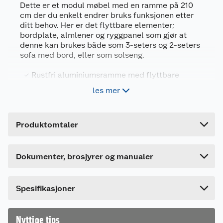
Dette er et modul møbel med en ramme på 210
cm der du enkelt endrer bruks funksjonen etter
ditt behov. Her er det flyttbare elementer;
bordplate, almlener og ryggpanel som gjør at
denne kan brukes både som 3-seters og 2-seters
sofa med bord, eller som solseng.
Generelt
Rustfri aluminiumsramme med flyttbare
Artikkelnummer
6957140433981
elementer
les mer
Leverandørens artikkelnummer
101216
Lag en 2-seter, 3-seter eller solseng
Solseng funksjon og flyttbar bordplate
Forpakningsmål
Brukermanual
Produktomtaler
Mål (BxDxH) 210x78x70 cm
Bruttovekt
30 kg
1136197_6957140433981_.pdf
Høyde
25 cm
Last ned / vis datablad
Bruksområde
Dokumenter, brosjyrer og manualer
Møbelet er laget for utebruk og er produsert i
Lengde
212 cm
materialer som tåler norske værforhold. Den har
Bredde
72 cm
en svart, rustfri aluminiumsramme og bordplate i
Spesifikasjoner
kunsttre med teak-look. Putene er 10 cm tykke,
og har putene har trekk i lys grått Olefin stoff.
Dette stoffet er slitesterkt, vannavvisende og har
Nyttige tips
beskyttelse mot bleking av solen.