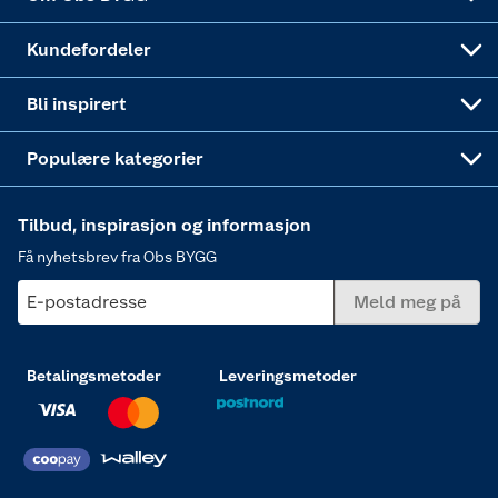
Obs BYGG Montering
Gavetips
Vindu
Kundefordeler
Annonserte varer
Hjem, rengjøring og hvitevarer
Bli inspirert
Varme
Populære kategorier
Tilbud, inspirasjon og informasjon
Få nyhetsbrev fra Obs BYGG
E-postadresse
Meld meg på
Betalingsmetoder
Leveringsmetoder