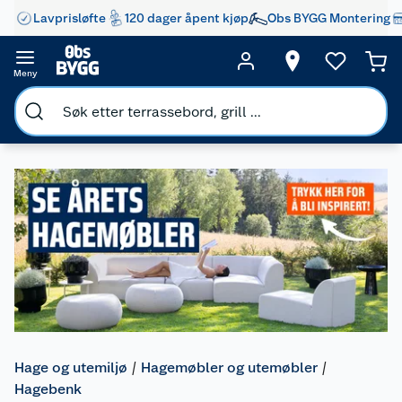
Lavprisløfte
120 dager åpent kjøp
Obs BYGG Montering
Meny
Hage og utemiljø
Hagemøbler og utemøbler
Hagebenk