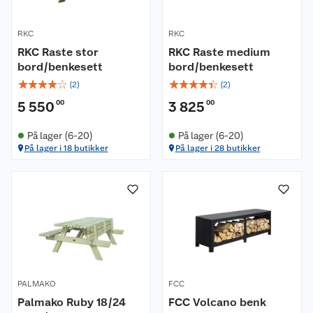
RKC
RKC
RKC Raste stor
RKC Raste medium
bord/benkesett
bord/benkesett
☆
☆
☆
☆
☆
☆
☆
☆
☆
☆
(
2
)
(
2
)
5 550
00
3 825
00
På lager (6-20)
På lager (6-20)
På lager i 18 butikker
På lager i 28 butikker
PALMAKO
FCC
Palmako Ruby 18/24
FCC Volcano benk