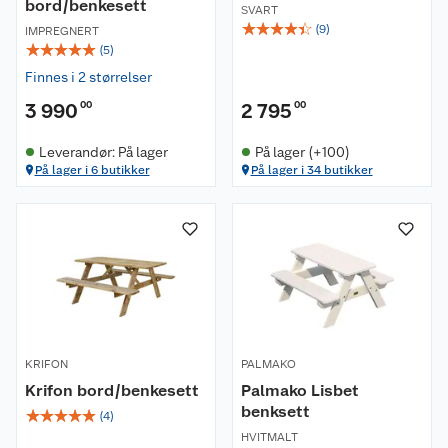
bord/benkesett
SVART
☆
☆
☆
☆
☆
(
9
)
IMPREGNERT
☆
☆
☆
☆
☆
(
5
)
Finnes i 2 størrelser
3 990
00
2 795
00
Leverandør: På lager
På lager (+100)
På lager i 6 butikker
På lager i 34 butikker
KRIFON
PALMAKO
Krifon bord/benkesett
Palmako Lisbet
benksett
☆
☆
☆
☆
☆
(
4
)
HVITMALT