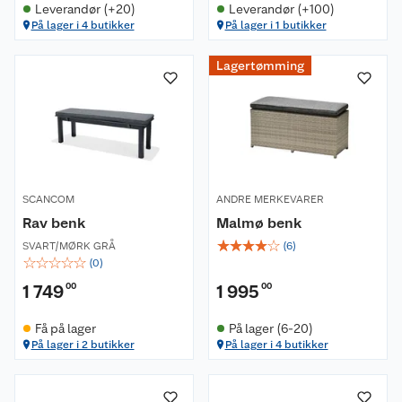
Leverandør (+20)
Leverandør (+100)
På lager i 4 butikker
På lager i 1 butikker
Lagertømming
SCANCOM
ANDRE MERKEVARER
Rav benk
Malmø benk
☆
☆
☆
☆
☆
SVART/MØRK GRÅ
(
6
)
☆
☆
☆
☆
☆
(
0
)
1 749
00
1 995
00
Få på lager
På lager (6-20)
På lager i 2 butikker
På lager i 4 butikker