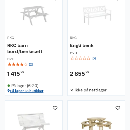
RKC
RKC
RKC barn
Engø benk
bord/benkesett
HVIT
☆
☆
☆
☆
☆
(
0
)
HVIT
☆
☆
☆
☆
☆
(
2
)
1 415
00
2 855
00
På lager (6-20)
Om oss
Ikke på nettlager
På lager i 8 butikker
Kundeservice
Nyheter
Butikker
Våre merkevarer
Kontakt oss
Våre kjeder