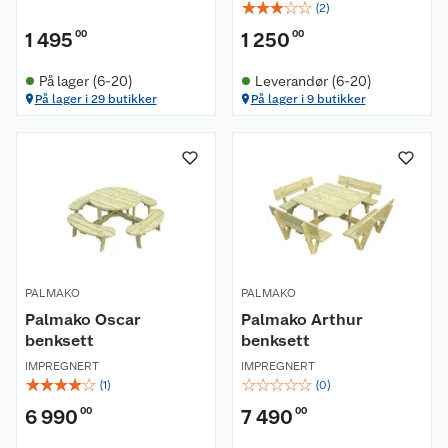
☆
☆
☆
☆
☆
(
2
)
1 495
00
1 250
00
På lager (6-20)
Leverandør (6-20)
På lager i 29 butikker
På lager i 9 butikker
PALMAKO
PALMAKO
Palmako Oscar
Palmako Arthur
benksett
benksett
IMPREGNERT
IMPREGNERT
☆
☆
☆
☆
☆
☆
☆
☆
☆
☆
(
1
)
(
0
)
6 990
00
7 490
00