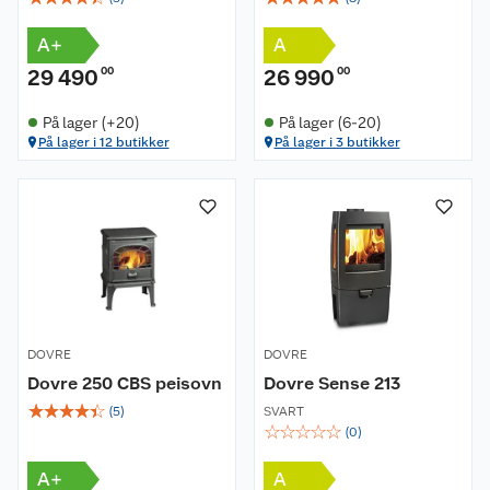
A+
A
29 490
00
26 990
00
På lager (+20)
På lager (6-20)
På lager i 12 butikker
På lager i 3 butikker
Om oss
Kundeservice
Nyheter
Butikker
Våre merkevarer
DOVRE
DOVRE
Kontakt oss
Våre kjeder
Dovre 250 CBS peisovn
Dovre Sense 213
☆
☆
☆
☆
☆
(
5
)
SVART
☆
☆
☆
☆
☆
Retur- og angrerett
Kjøpsvilkår
(
0
)
Hageinspirasjon
A+
A
Reklamasjon
Personvern
Lavprisløfte
Oppussing med utemaling