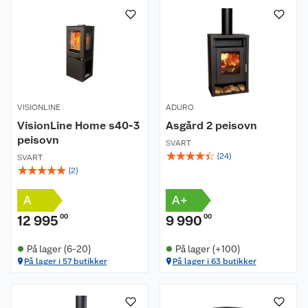
VISIONLINE
ADURO
VisionLine Home s40-3
Asgård 2 peisovn
peisovn
SVART
☆
☆
☆
☆
☆
(
24
)
SVART
☆
☆
☆
☆
☆
(
2
)
A
A+
12 995
00
9 990
00
På lager (6-20)
På lager (+100)
På lager i 57 butikker
På lager i 63 butikker