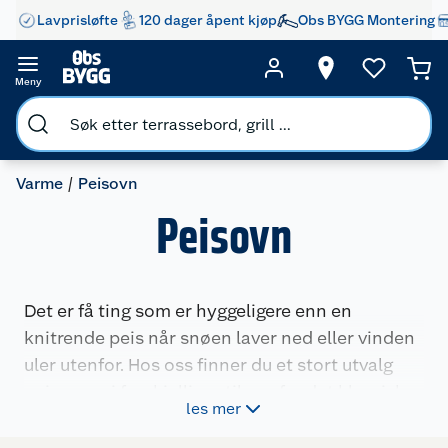
Lavprisløfte
120 dager åpent kjøp
Obs BYGG Montering
Meny
Varme
Peisovn
Peisovn
Det er få ting som er hyggeligere enn en
knitrende peis når snøen laver ned eller vinden
uler utenfor. Hos oss finner du et stort utvalg
peisovner i forskjellige stiler – fra det klassiske
les mer
til det hypermoderne – slik at du kan finne en
som passer perfekt i din stue.