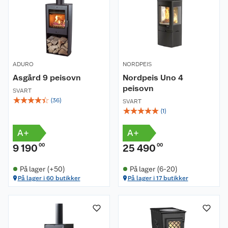
ADURO
NORDPEIS
Asgård 9 peisovn
Nordpeis Uno 4
peisovn
SVART
☆
☆
☆
☆
☆
(
36
)
SVART
☆
☆
☆
☆
☆
(
1
)
A+
A+
9 190
00
25 490
00
På lager (+50)
På lager (6-20)
På lager i 60 butikker
På lager i 17 butikker