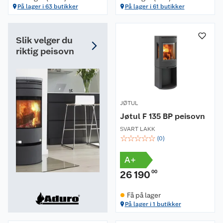
På lager i 63 butikker
På lager i 61 butikker
Slik velger du
riktig peisovn
JØTUL
Jøtul F 135 BP peisovn
SVART LAKK
☆
☆
☆
☆
☆
(
0
)
A+
26 190
00
Få på lager
På lager i 1 butikker