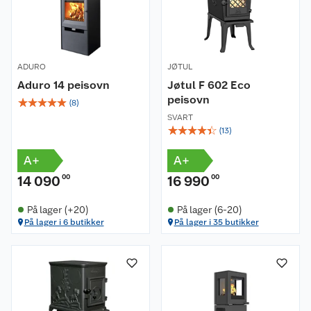
ADURO
JØTUL
Aduro 14 peisovn
Jøtul F 602 Eco
peisovn
☆
☆
☆
☆
☆
(
8
)
SVART
☆
☆
☆
☆
☆
(
13
)
A+
A+
14 090
00
16 990
00
På lager (+20)
På lager (6-20)
På lager i 6 butikker
På lager i 35 butikker