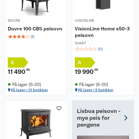
DOVRE
VISIONLINE
Dovre 100 CBS peisovn
VisionLine Home s50-3
peisovn
☆
☆
☆
☆
☆
(
1
)
SVART
☆
☆
☆
☆
☆
(
0
)
A
A
11 490
00
19 990
00
På lager (6-20)
På lager (6-20)
På lager i 13 butikker
På lager i 5 butikker
Lisboa peisovn -
mye peis for
pengene