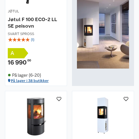
JØTUL
Jøtul F 100 ECO-2 LL
SE peisovn
SVART SPROSS
☆
☆
☆
☆
☆
(
1
)
A
16 990
00
På lager (6-20)
På lager i 38 butikker