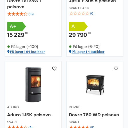
Dovre Tai 35WT
Jøtul F 305 B peisovn
peisovn
SVART LAKK
☆
☆
☆
☆
☆
☆
☆
☆
☆
☆
(
0
)
(
16
)
A+
A
15 229
00
29 790
00
På lager (+100)
På lager (6-20)
På lager i 64 butikker
På lager i 4 butikker
ADURO
DOVRE
Aduro 1.1SK peisovn
Dovre 760 WD peisovn
SVART
SVART
☆
☆
☆
☆
☆
☆
☆
☆
☆
☆
(
5
)
(
8
)