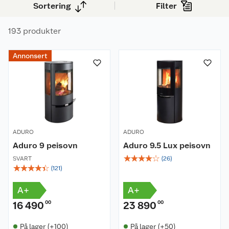
Sortering
Filter
193 produkter
Annonsert
ADURO
ADURO
Aduro 9 peisovn
Aduro 9.5 Lux peisovn
☆
☆
☆
☆
☆
SVART
(
26
)
☆
☆
☆
☆
☆
(
121
)
A+
A+
16 490
00
23 890
00
På lager (+100)
På lager (+50)