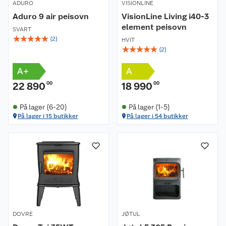
ADURO
VISIONLINE
Aduro 9 air peisovn
VisionLine Living i40-3
element peisovn
SVART
☆
☆
☆
☆
☆
(
2
)
HVIT
☆
☆
☆
☆
☆
(
2
)
A+
A
22 890
00
18 990
00
På lager (6-20)
På lager (1-5)
På lager i 15 butikker
På lager i 54 butikker
DOVRE
JØTUL