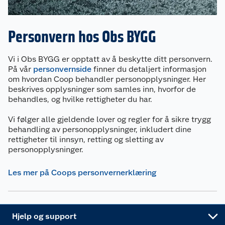
Butikker
Våre merkevarer
Personvern hos Obs BYGG
Kontakt oss
Våre kjeder
Vi i Obs BYGG er opptatt av å beskytte ditt personvern.
Retur- og angrerett
Kjøpsvilkår
Hageinspirasjon
På vår
personvernside
finner du detaljert informasjon
om hvordan Coop behandler personopplysninger. Her
Reklamasjon
beskrives opplysninger som samles inn, hvorfor de
Personvern
Lavprisløfte
Oppussing med utemaling
behandles, og hvilke rettigheter du har.
Ofte stilte spørsmål
Cookies
Åpent kjøp
Oppussing med innemaling
Vi følger alle gjeldende lover og regler for å sikre trygg
behandling av personopplysninger, inkludert dine
Pakkesporing
Monteringstjenester
Ledige stillinger
Coop medlem
Grillens verden
rettigheter til innsyn, retting og sletting av
Hage og utemiljø
personopplysninger.
Leveringstid
Leie tilhenger
Bærekraft
Retur av el-avfall
Et varmere hjem
Gulv
Les mer på Coops personvernerklæring
Betalingsalternativer
Leie verktøy
Sikkerhetsdatablad
Drive in
Tips og råd
Trelast og byggevarer
Leveringsalternativer
Nøkkelfiling
Samvirkelag
Coop Mastercard
Live-shopping
Maling
Hjelp og support