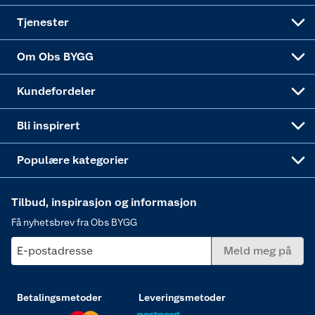
Alle tjenester
Virksomheten
Klikk og hent
DIY-prosjekter
Verktøy
Tjenester
Sponsorvirksomheten
Coop Bedriftskort
Hytte og beredskapsutstyr
Dører
Om Obs BYGG
Obs BYGG Montering
Gavetips
Vindu
Kundefordeler
Annonserte varer
Hjem, rengjøring og hvitevarer
Bli inspirert
Varme
Populære kategorier
Tilbud, inspirasjon og informasjon
Få nyhetsbrev fra Obs BYGG
E-postadresse
Meld meg på
Betalingsmetoder
Leveringsmetoder