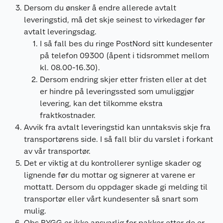
Dersom du ønsker å endre allerede avtalt
leveringstid, må det skje seinest to virkedager før
avtalt leveringsdag.
I så fall bes du ringe PostNord sitt kundesenter
på telefon 09300 (åpent i tidsrommet mellom
kl. 08.00-16.30).
Dersom endring skjer etter fristen eller at det
er hindre på leveringssted som umuliggjør
levering, kan det tilkomme ekstra
fraktkostnader.
Avvik fra avtalt leveringstid kan unntaksvis skje fra
transportørens side. I så fall blir du varslet i forkant
av vår transportør.
Det er viktig at du kontrollerer synlige skader og
lignende før du mottar og signerer at varene er
mottatt. Dersom du oppdager skade gi melding til
transportør eller vårt kundesenter så snart som
mulig.
Obs BYGG er ikke ansvarlig for pakker etter de er