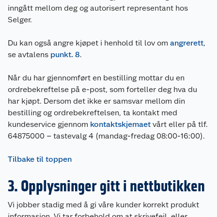
inngått mellom deg og autorisert representant hos
Selger.
Du kan også angre kjøpet i henhold til lov om
angrerett
,
se avtalens
punkt. 8
.
Når du har gjennomført en bestilling mottar du en
ordrebekreftelse på e-post, som forteller deg hva du
har kjøpt. Dersom det ikke er samsvar mellom din
bestilling og ordrebekreftelsen, ta kontakt med
kundeservice gjennom
kontaktskjemaet
vårt eller på tlf.
64875000 – tastevalg 4 (mandag-fredag 08:00-16:00).
Tilbake til toppen
3. Opplysninger gitt i nettbutikken
Vi jobber stadig med å gi våre kunder korrekt produkt
informasjon. Vi tar forbehold om at skrivefeil, eller