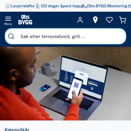
Lavprisløfte
120 dager åpent kjøp
Obs BYGG Montering
Meny
Kjøpsvilkår