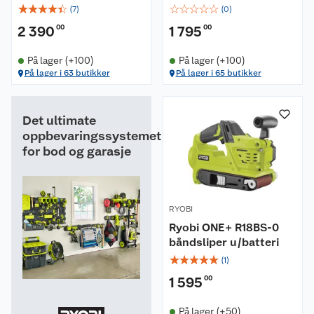
☆
☆
☆
☆
☆
☆
☆
☆
☆
☆
(
7
)
(
0
)
2 390
00
1 795
00
På lager (+100)
På lager (+100)
På lager i 63 butikker
På lager i 65 butikker
Det ultimate
oppbevaringssystemet
for bod og garasje
RYOBI
Ryobi ONE+ R18BS-0
båndsliper u/batteri
☆
☆
☆
☆
☆
(
1
)
1 595
00
På lager (+50)