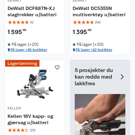
DEWALT
DEWALT
DeWalt DCF887N-XJ
DeWalt DCS355N
slagtrekker u/batteri
multiverktøy u/batteri
☆
☆
☆
☆
☆
☆
☆
☆
☆
☆
(
1
)
(
14
)
1 595
00
1 395
00
På lager (+20)
På lager (+20)
På lager i 65 butikker
På lager i 62 butikker
Lagertømming
5 prosjekter du
kan redde med
lakkfres
KELLEN
Kellen 18V kapp- og
gjærsag u/batteri
☆
☆
☆
☆
☆
(
21
)