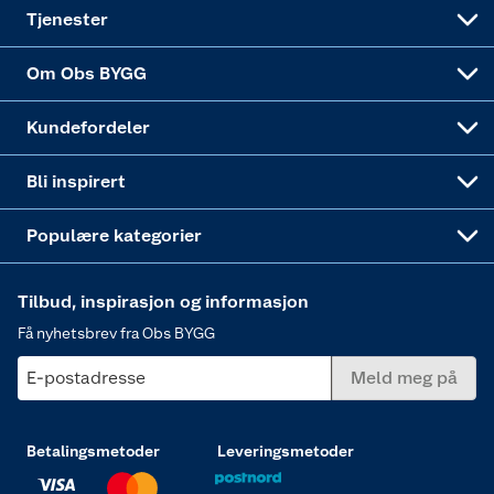
Alle tjenester
Virksomheten
Klikk og hent
DIY-prosjekter
Verktøy
Tjenester
Sponsorvirksomheten
Coop Bedriftskort
Hytte og beredskapsutstyr
Dører
Om Obs BYGG
Obs BYGG Montering
Gavetips
Vindu
Kundefordeler
Annonserte varer
Hjem, rengjøring og hvitevarer
Bli inspirert
Varme
Populære kategorier
Tilbud, inspirasjon og informasjon
Få nyhetsbrev fra Obs BYGG
E-postadresse
Meld meg på
Betalingsmetoder
Leveringsmetoder