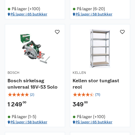
På lager (+100)
På lager (6-20)
På lager i 65 butikker
På lager i 58 butikker
BOSCH
KELLEN
Bosch sirkelsag
Kellen stor tunglast
universal 18V-53 Solo
reol
☆
☆
☆
☆
☆
☆
☆
☆
☆
☆
(
2
)
(
71
)
1 249
00
349
00
På lager (1-5)
På lager (+100)
På lager i 58 butikker
På lager i 65 butikker