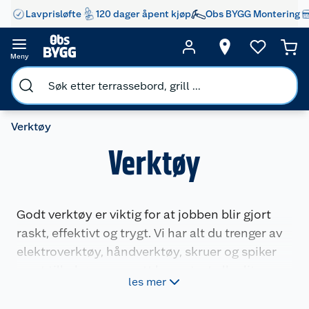
Lavprisløfte
120 dager åpent kjøp
Obs BYGG Montering
Meny
Verktøy
Verktøy
Godt verktøy er viktig for at jobben blir gjort
raskt, effektivt og trygt. Vi har alt du trenger av
elektroverktøy, håndverktøy, skruer og spiker
samt tilbehør – uansett hvor stort eller lite
les mer
prosjektet ditt er. Visste du at vi også har utleie
av verktøy slik at du enkelt får jobben gjort? Vi