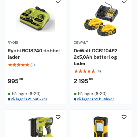
RYOBI
DEWALT
Ryobi RC18240 dobbel
DeWalt DCB1104P2
lader
2x5,0Ah batteri og
lader
☆
☆
☆
☆
☆
(
2
)
☆
☆
☆
☆
☆
(
4
)
995
00
2 195
00
På lager (6-20)
På lager (6-20)
På lager i 21 butikker
På lager i 59 butikker