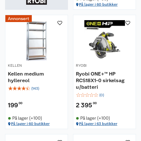
På lager i 60 butikker
Annonsert
KELLEN
RYOBI
Kellen medium
Ryobi ONE+™ HP
hyllereol
RCS18X1-0 sirkelsag
u/batteri
☆
☆
☆
☆
☆
(
143
)
☆
☆
☆
☆
☆
(
0
)
199
00
2 395
00
På lager (+100)
På lager (+100)
På lager i 60 butikker
På lager i 63 butikker