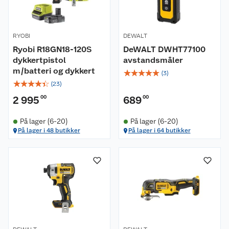
RYOBI
DEWALT
Ryobi R18GN18-120S
DeWALT DWHT77100
dykkertpistol
avstandsmåler
m/batteri og dykkert
☆
☆
☆
☆
☆
(
3
)
☆
☆
☆
☆
☆
(
23
)
2 995
00
689
00
På lager (6-20)
På lager (6-20)
På lager i 48 butikker
På lager i 64 butikker