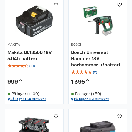
MAKITA
BOSCH
Makita BL1850B 18V
Bosch Universal
5.0Ah batteri
Hammer 18V
borhammer u/batteri
☆
☆
☆
☆
☆
(
10
)
☆
☆
☆
☆
☆
(
2
)
999
00
1 395
00
På lager (+100)
På lager (+50)
På lager i 64 butikker
På lager i 61 butikker
Om oss
Kundeservice
Nyheter