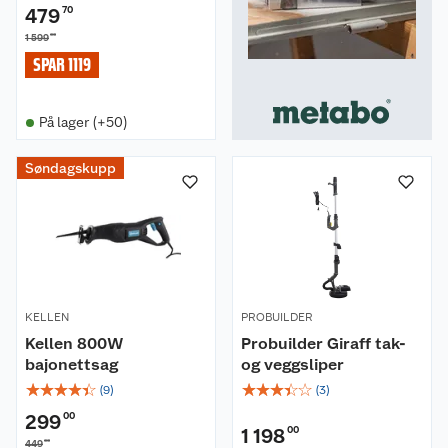
479
70
00
1 599
SPAR 1119
På lager (+50)
Søndagskupp
KELLEN
PROBUILDER
Kellen 800W
Probuilder Giraff tak-
bajonettsag
og veggsliper
☆
☆
☆
☆
☆
☆
☆
☆
☆
☆
(
9
)
(
3
)
299
00
1 198
00
00
449