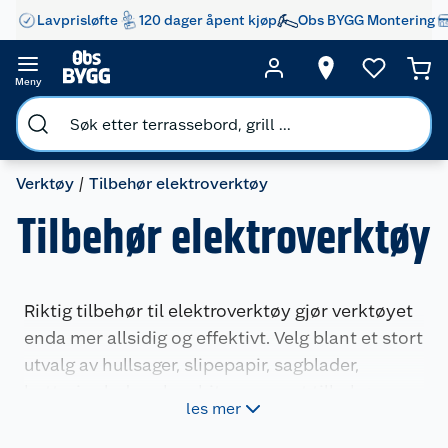
Lavprisløfte
120 dager åpent kjøp
Obs BYGG Montering
Meny
Verktøy
Tilbehør elektroverktøy
Tilbehør elektroverktøy
Riktig tilbehør til elektroverktøy gjør verktøyet
enda mer allsidig og effektivt. Velg blant et stort
utvalg av hullsager, slipepapir, sagblader,
batterier, ladere, bor, bits og annet tilbehør som
les mer
hjelper deg å få jobben gjort.