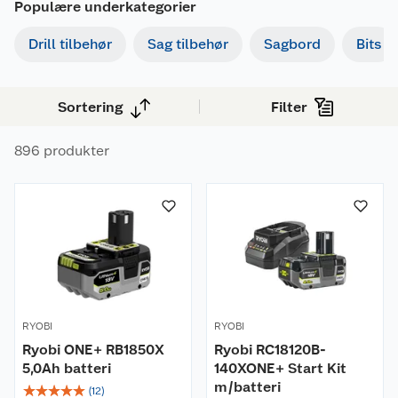
Populære underkategorier
Drill tilbehør
Sag tilbehør
Sagbord
Bits
Sortering
Filter
896 produkter
RYOBI
RYOBI
Ryobi ONE+ RB1850X
Ryobi RC18120B-
5,0Ah batteri
140XONE+ Start Kit
m/batteri
☆
☆
☆
☆
☆
(
12
)