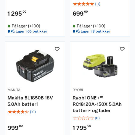
☆
☆
☆
☆
☆
(
17
)
1 295
00
699
00
På lager (+100)
På lager (+100)
På lager i 65 butikker
På lager i 8 butikker
MAKITA
RYOBI
Makita BL1850B 18V
Ryobi ONE+™
5.0Ah batteri
RC18120A-150X 5.0Ah
batteri- og lader
☆
☆
☆
☆
☆
(
10
)
☆
☆
☆
☆
☆
(
0
)
999
00
1 795
00