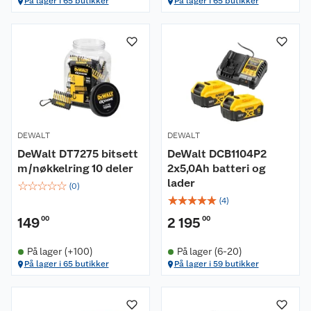
På lager i 65 butikker
På lager i 65 butikker
DEWALT
DEWALT
DeWalt DT7275 bitsett
DeWalt DCB1104P2
m/nøkkelring 10 deler
2x5,0Ah batteri og
lader
☆
☆
☆
☆
☆
(
0
)
☆
☆
☆
☆
☆
(
4
)
149
00
2 195
00
På lager (+100)
På lager (6-20)
På lager i 65 butikker
På lager i 59 butikker
Om oss