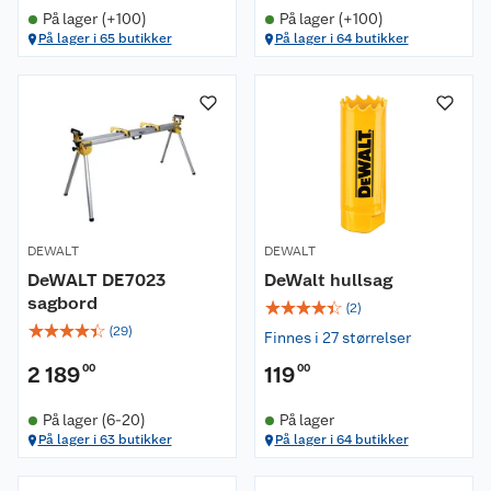
På lager (+100)
På lager (+100)
På lager i 65 butikker
På lager i 64 butikker
DEWALT
DEWALT
DeWALT DE7023
DeWalt hullsag
sagbord
☆
☆
☆
☆
☆
(
2
)
☆
☆
☆
☆
☆
(
29
)
Finnes i 27 størrelser
2 189
00
119
00
På lager (6-20)
På lager
På lager i 63 butikker
På lager i 64 butikker