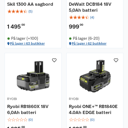
Skil 1300 AA sagbord
DeWalt DCB184 18V
5,0Ah batteri
☆
☆
☆
☆
☆
(
5
)
☆
☆
☆
☆
☆
(
4
)
1 495
00
999
00
På lager (+100)
På lager (6-20)
På lager i 63 butikker
På lager i 62 butikker
RYOBI
RYOBI
Ryobi RB1860X 18V
Ryobi ONE+™ RB1840E
6,0Ah batteri
4.0Ah EDGE batteri
☆
☆
☆
☆
☆
☆
☆
☆
☆
☆
(
0
)
(
0
)
00
00