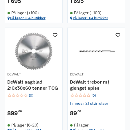
1 695
1 695
På lager (+100)
På lager (+100)
På lager i 64 butikker
På lager i 64 butikker
DEWALT
DEWALT
DeWalt sagblad
DeWalt trebor m/
216x30x60 tenner TCG
gjenget spiss
☆
☆
☆
☆
☆
☆
☆
☆
☆
☆
(
0
)
(
0
)
Finnes i 21 størrelser
899
00
89
00
På lager (6-20)
På lager