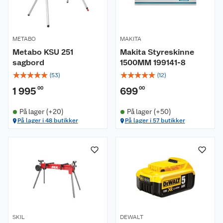
METABO
MAKITA
Metabo KSU 251
Makita Styreskinne
sagbord
1500MM 199141-8
☆
☆
☆
☆
☆
☆
☆
☆
☆
☆
(
53
)
(
12
)
1 995
00
699
00
På lager (+20)
På lager (+50)
På lager i 48 butikker
På lager i 57 butikker
SKIL
DEWALT