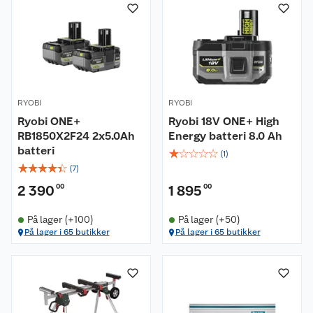
RYOBI
RYOBI
Ryobi ONE+
Ryobi 18V ONE+ High
RB1850X2F24 2x5.0Ah
Energy batteri 8.0 Ah
batteri
☆
☆
☆
☆
☆
(
1
)
☆
☆
☆
☆
☆
(
7
)
2 390
00
1 895
00
På lager (+100)
På lager (+50)
På lager i 65 butikker
På lager i 65 butikker