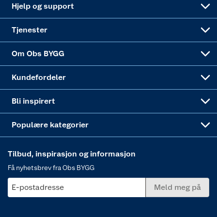
Coop Mastercard
Live-shopping
Maling
Hjelp og support
Alle tjenester
Virksomheten
Klikk og hent
DIY-prosjekter
Verktøy
Tjenester
Sponsorvirksomheten
Coop Bedriftskort
Hytte og beredskapsutstyr
Dører
Om Obs BYGG
Obs BYGG Montering
Gavetips
Vindu
Kundefordeler
Annonserte varer
Hjem, rengjøring og hvitevarer
Bli inspirert
Varme
Populære kategorier
Tilbud, inspirasjon og informasjon
Få nyhetsbrev fra Obs BYGG
E-postadresse
Meld meg på