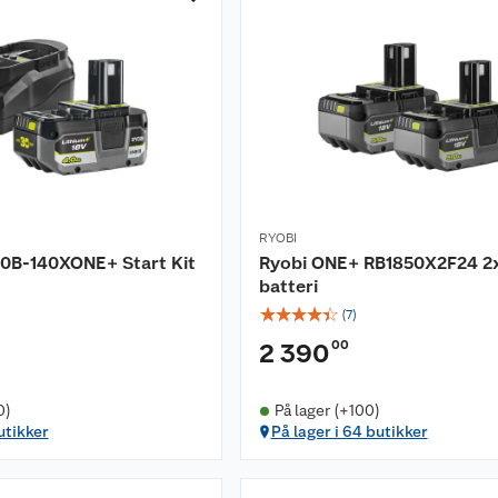
RYOBI
20B-140XONE+ Start Kit
Ryobi ONE+ RB1850X2F24 2
batteri
☆
☆
☆
☆
☆
(
7
)
00
2 390
0)
På lager (+100)
utikker
På lager i 64 butikker