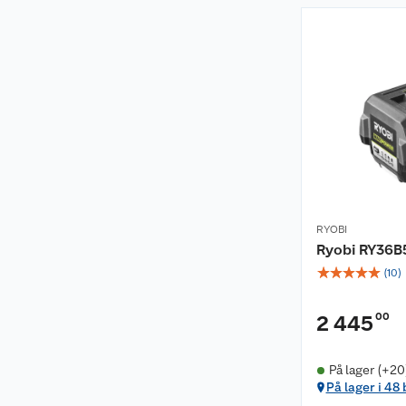
RYOBI
Ryobi RY36B5
☆
☆
☆
☆
☆
(
10
)
00
2 445
På lager (+20
På lager i 48