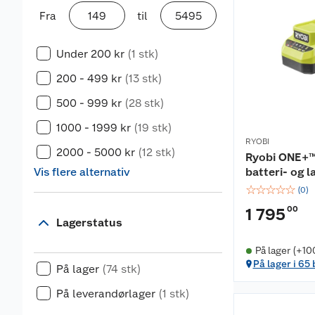
Fra
til
Under 200 kr
(1 stk)
200 - 499 kr
(13 stk)
500 - 999 kr
(28 stk)
1000 - 1999 kr
(19 stk)
RYOBI
2000 - 5000 kr
(12 stk)
Ryobi ONE+™
Vis flere alternativ
batteri- og l
☆
☆
☆
☆
☆
(
0
)
00
1 795
Lagerstatus
På lager (+10
På lager i 65
På lager
(74 stk)
På leverandørlager
(1 stk)