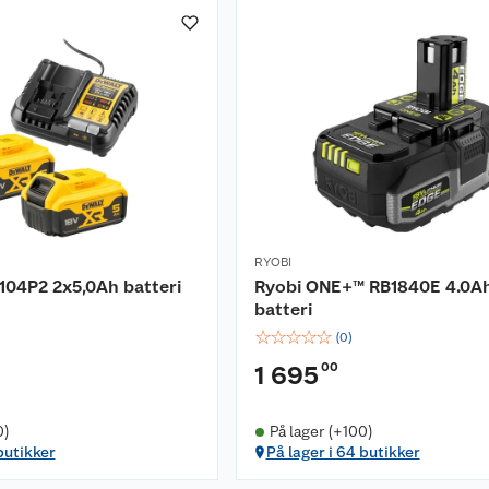
RYOBI
104P2 2x5,0Ah batteri
Ryobi ONE+™ RB1840E 4.0A
batteri
☆
☆
☆
☆
☆
(
0
)
00
1 695
0)
På lager (+100)
butikker
På lager i 64 butikker