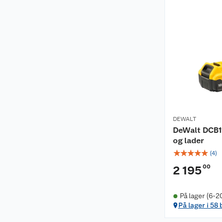
DEWALT
DeWalt DCB1
og lader
☆
☆
☆
☆
☆
(
4
)
00
2 195
På lager (6-2
På lager i 58 