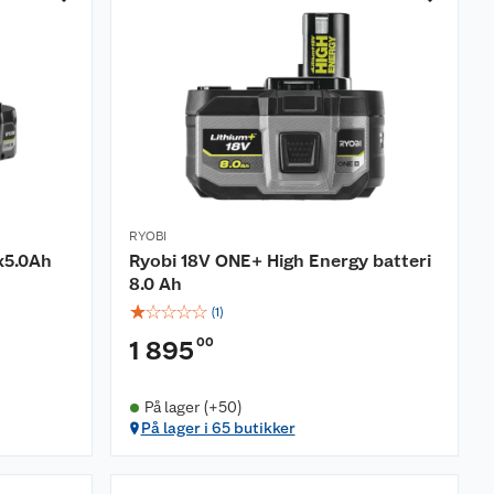
RYOBI
x5.0Ah
Ryobi 18V ONE+ High Energy batteri
8.0 Ah
☆
☆
☆
☆
☆
(
1
)
00
1 895
På lager (+50)
På lager i 65 butikker