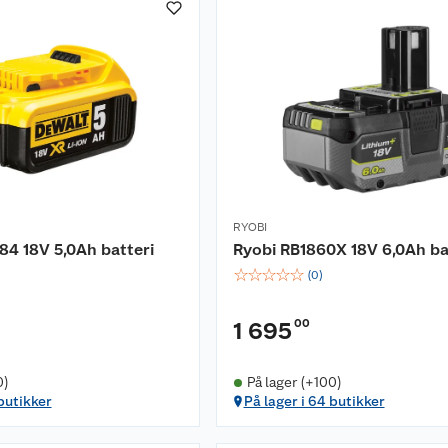
RYOBI
4 18V 5,0Ah batteri
Ryobi RB1860X 18V 6,0Ah ba
☆
☆
☆
☆
☆
(
0
)
00
1 695
0)
På lager (+100)
 butikker
På lager i 64 butikker