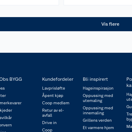
Vis flere
Obs BYGG
Kundefordeler
Bli inspirert
Po
ka
ss
Lavprisløfte
Hageinspirasjon
Ha
ter
Åpent kjøp
Oppussing med
ut
utemaling
 merkevarer
Coop medlem
Gu
Oppussing med
 kjeder
Retur av el-
innemaling
Tre
avfall
svilkår
by
Grillens verden
Drive in
onvern
Ma
Et varmere hjem
Coop