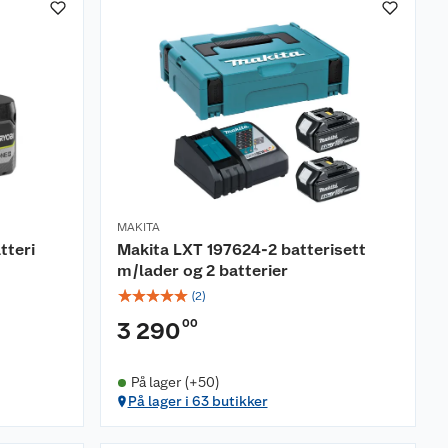
MAKITA
tteri
Makita LXT 197624-2 batterisett
m/lader og 2 batterier
☆
☆
☆
☆
☆
(
2
)
00
3 290
På lager (+50)
På lager i 63 butikker