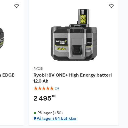
RYOBI
h EDGE
Ryobi 18V ONE+ High Energy batteri
12.0 Ah
☆
☆
☆
☆
☆
(
3
)
00
2 495
På lager (+50)
På lager i 64 butikker