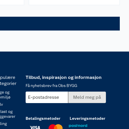
pulære
Tilbud, inspirasjon og informasjon
tegorier
Få nyhetsbrev fra Obs BYGG
ge og
E-postadresse
Meld meg på
emiljø
lv
last og
ggevarer
Betalingsmetoder
Leveringsmetoder
ling