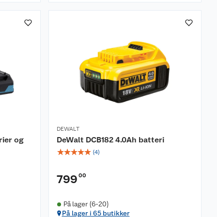
DEWALT
rier og
DeWalt DCB182 4.0Ah batteri
☆
☆
☆
☆
☆
(
4
)
00
799
På lager (6-20)
På lager i 65 butikker