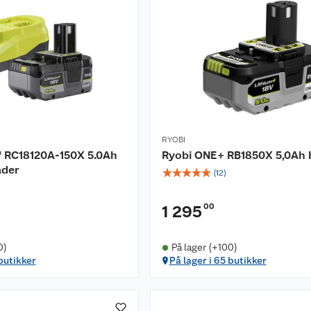
RYOBI
 RC18120A-150X 5.0Ah
Ryobi ONE+ RB1850X 5,0Ah b
ader
☆
☆
☆
☆
☆
(
12
)
00
1 295
0)
På lager (+100)
 butikker
På lager i 65 butikker