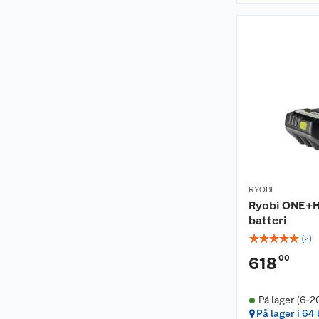
RYOBI
Ryobi ONE+H
batteri
☆
☆
☆
☆
☆
(
2
)
00
618
På lager (6-2
På lager i 64