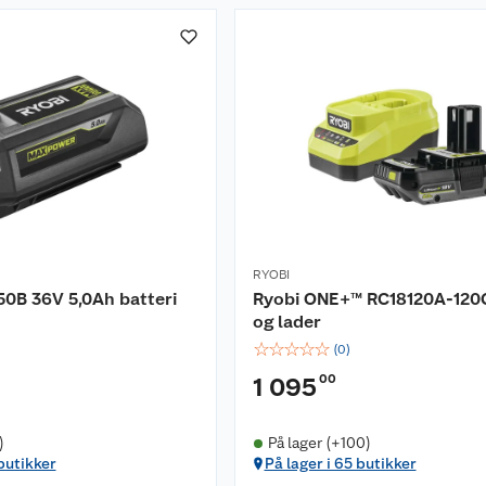
RYOBI
0B 36V 5,0Ah batteri
Ryobi ONE+™ RC18120A-120C
og lader
☆
☆
☆
☆
☆
(
0
)
00
1 095
)
På lager (+100)
 butikker
På lager i 65 butikker