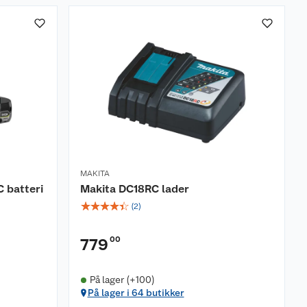
MAKITA
 batteri
Makita DC18RC lader
☆
☆
☆
☆
☆
(
2
)
00
779
På lager (+100)
På lager i 64 butikker