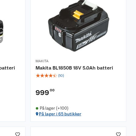
MAKITA
atteri
Makita BL1850B 18V 5.0Ah batteri
☆
☆
☆
☆
☆
(
10
)
00
999
På lager (+100)
På lager i 65 butikker