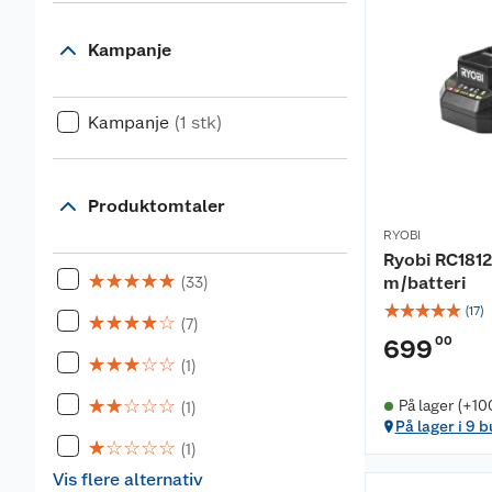
Kampanje
Kampanje
(1 stk)
Produktomtaler
RYOBI
Ryobi RC181
☆
☆
☆
☆
☆
m/batteri
(33)
☆
☆
☆
☆
☆
(
17
)
☆
☆
☆
☆
☆
(7)
00
699
☆
☆
☆
☆
☆
(1)
☆
☆
☆
☆
☆
På lager (+10
(1)
På lager i 9 b
☆
☆
☆
☆
☆
(1)
Vis flere alternativ