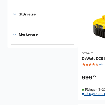
Størrelse
Merkevare
DEWALT
DeWalt DCB18
☆
☆
☆
☆
☆
(
4
)
00
999
På lager (6-2
På lager i 62