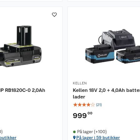
KELLEN
P RB1820C-0 2,0Ah
Kellen 18V 2,0 + 4,0Ah batte
lader
☆
☆
☆
☆
☆
(
21
)
00
999
0)
På lager (+100)
 butikker
På lager i 59 butikker