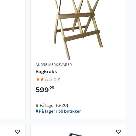
ANDRE MERKEVARER
Sagkrakk
☆
☆
☆
☆
☆
(
1
)
00
599
På lager (6-20)
På lager i 58 butikker