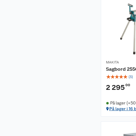
MAKITA
Sagbord 25
☆
☆
☆
☆
☆
(
3
)
00
2 295
På lager (+50
På lager i 16 