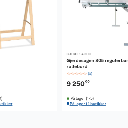
GJERDESAGEN
Gjerdesagen 805 regulerbar
rullebord
☆
☆
☆
☆
☆
(
0
)
00
9 250
0)
På lager (1-5)
utikker
På lager i 1 butikker