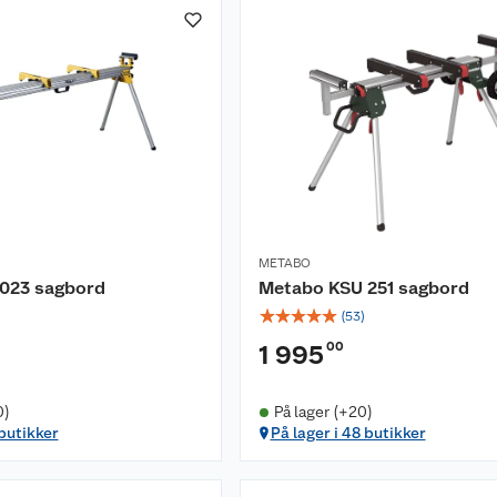
METABO
023 sagbord
Metabo KSU 251 sagbord
☆
☆
☆
☆
☆
(
53
)
00
1 995
0)
På lager (+20)
 butikker
På lager i 48 butikker