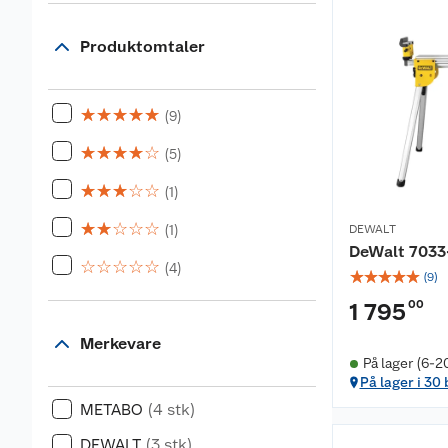
Produktomtaler
☆
☆
☆
☆
☆
(9)
☆
☆
☆
☆
☆
(5)
☆
☆
☆
☆
☆
(1)
☆
☆
☆
☆
☆
(1)
DEWALT
DeWalt 7033
☆
☆
☆
☆
☆
(4)
☆
☆
☆
☆
☆
(
9
)
00
1 795
Merkevare
På lager (6-2
På lager i 30
METABO
(4 stk)
DEWALT
(3 stk)