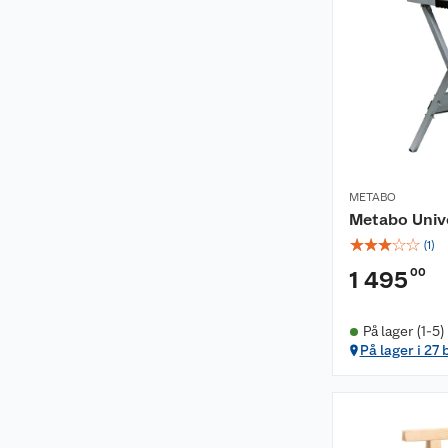
METABO
Metabo Univ
☆
☆
☆
☆
☆
(
1
)
00
1 495
På lager (1-5)
På lager i 27 