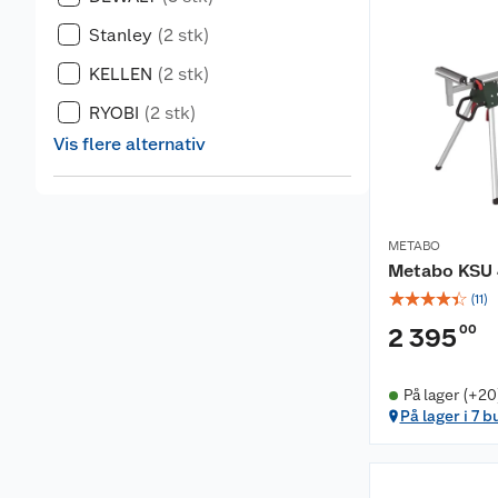
Stanley
(2 stk)
KELLEN
(2 stk)
RYOBI
(2 stk)
Vis flere alternativ
METABO
Metabo KSU 
☆
☆
☆
☆
☆
(
11
)
00
2 395
På lager (+20
På lager i 7 b