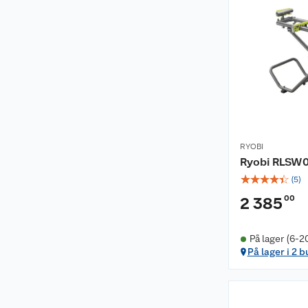
RYOBI
Ryobi RLSW0
☆
☆
☆
☆
☆
(
5
)
00
2 385
På lager (6-2
På lager i 2 b