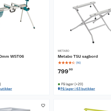
METABO
50mm WST06
Metabo TSU sagbord
☆
☆
☆
☆
☆
(
16
)
00
799
)
På lager (+20)
butikker
På lager i 63 butikker