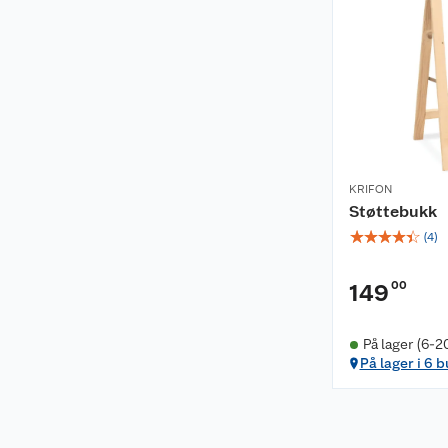
KRIFON
Støttebukk
☆
☆
☆
☆
☆
(
4
)
00
149
På lager (6-2
På lager i 6 b