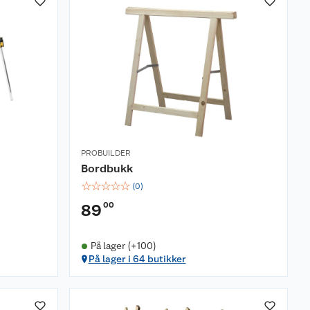
PROBUILDER
Bordbukk
☆
☆
☆
☆
☆
(
0
)
00
89
På lager (+100)
På lager i 64 butikker