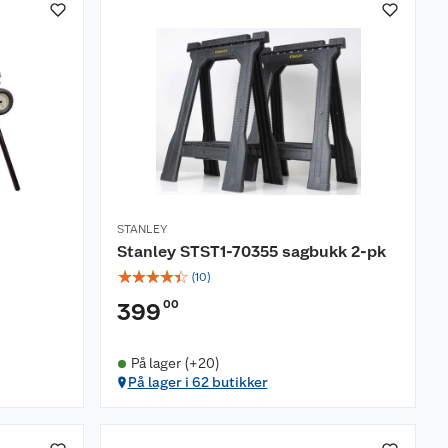
STANLEY
Stanley STST1-70355 sagbukk 2-pk
☆
☆
☆
☆
☆
(
10
)
00
399
På lager (+20)
På lager i 62 butikker