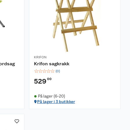
KRIFON
bordsag
Krifon sagkrakk
☆
☆
☆
☆
☆
(
0
)
00
529
På lager (6-20)
På lager i 3 butikker