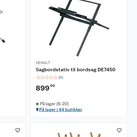
DEWALT
Sagbordstativ til bordsag DE7450
☆
☆
☆
☆
☆
(
0
)
00
899
På lager (6-20)
På lager i 44 butikker