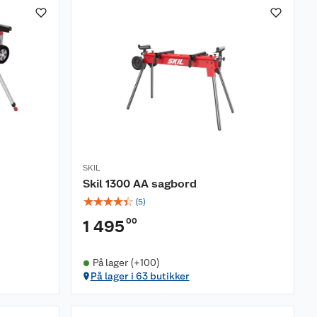
SKIL
Skil 1300 AA sagbord
☆
☆
☆
☆
☆
(
5
)
00
1 495
På lager (+100)
På lager i 63 butikker