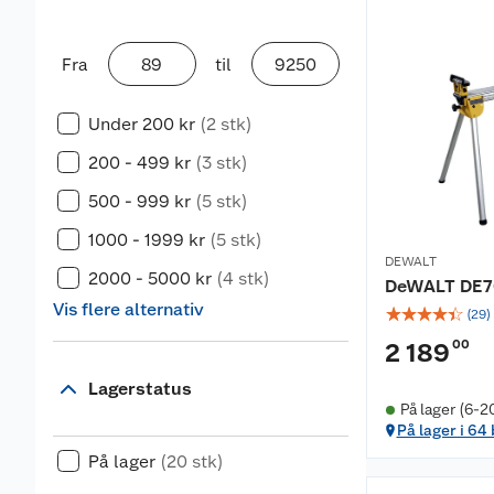
Fra
til
Under 200 kr
(2 stk)
200 - 499 kr
(3 stk)
500 - 999 kr
(5 stk)
1000 - 1999 kr
(5 stk)
DEWALT
2000 - 5000 kr
(4 stk)
DeWALT DE7
Vis flere alternativ
☆
☆
☆
☆
☆
(
29
)
00
2 189
Lagerstatus
På lager (6-2
På lager i 64
På lager
(20 stk)