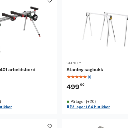
STANLEY
401 arbeidsbord
Stanley sagbukk
☆
☆
☆
☆
☆
(
1
)
00
499
)
På lager (+20)
utikker
På lager i 64 butikker