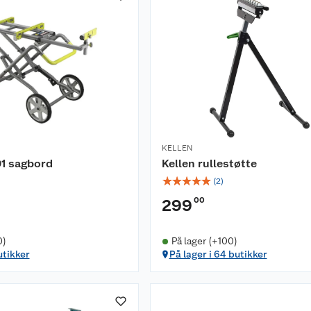
KELLEN
1 sagbord
Kellen rullestøtte
☆
☆
☆
☆
☆
(
2
)
00
299
0)
På lager (+100)
utikker
På lager i 64 butikker