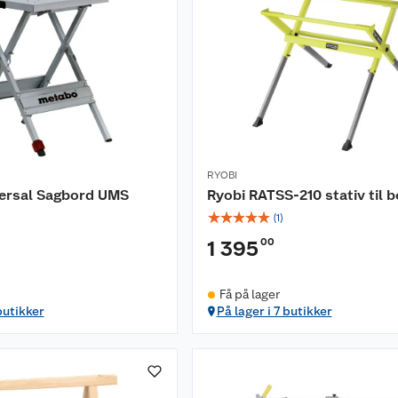
RYOBI
ersal Sagbord UMS
Ryobi RATSS-210 stativ til 
☆
☆
☆
☆
☆
(
1
)
00
1 395
Få på lager
butikker
På lager i 7 butikker