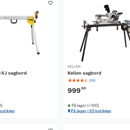
KELLEN
-XJ sagbord
Kellen sagbord
☆
☆
☆
☆
☆
(
26
)
00
999
0)
På lager (+100)
 butikker
På lager i 65 butikker