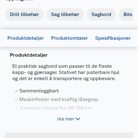
Drill tilbehør
Sag tilbehør
Sagbord
Bits
Produktdetaljer
Produktomtaler
Spesifikasjoner
Produktdetaljer
Et praktisk sagbord som passer til de fleste
kapp- og gjærsager. Stativet har justerbare hjul
og det er enkelt å transportere og oppbevare.
Generelt
Sammenleggbart
Artikkelnummer
7025180501393
Maskinfester med kraftig låsegrep
Leverandørens artikkelnummer
YH-MS029E
Justerbar lengde fra 118-198 cm
Forpakningsmål
Høydejusterbare støtter med anlegg
les mer
Bruttovekt
18.7 kg
Høyde
21.5 cm
Kellen sagbord/sagstativ kan brukes til nesten