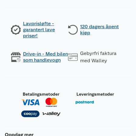
Lavprisløfte -
120 dagers åpent
garantert lave
kjøp
priser!
Gebyrfri faktura
Drive-in - Med bilen
som handlevogn
med Walley
Betalingsmetoder
Leveringsmetoder
Oppdag mer