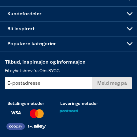
Obs BYGG Montering
Gavetips
Vindu
Kundefordeler
Annonserte varer
Hjem, rengjøring og hvitevarer
Bli inspirert
Varme
Populære kategorier
Tilbud, inspirasjon og informasjon
Få nyhetsbrev fra Obs BYGG
E-postadresse
Meld meg på
Betalingsmetoder
Leveringsmetoder