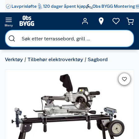
Lavprisløfte
120 dager åpent kjøp
Obs BYGG Montering
Meny
Verktøy
Tilbehør elektroverktøy
Sagbord