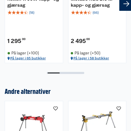
gjærsag
kapp- og gjærsag
☆
☆
☆
☆
☆
☆
☆
☆
☆
☆
(
18
)
(
66
)
1 295
00
2 495
00
På lager (+100)
På lager (+50)
På lager i 65 butikker
På lager i 58 butikker
Om oss
Andre alternativer
Kundeservice
Nyheter
Butikker
Våre merkevarer
Kontakt oss
Våre kjeder