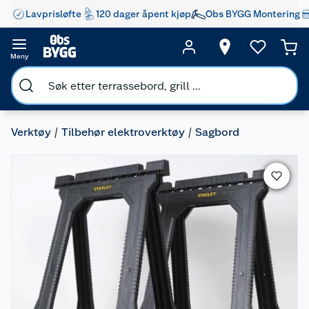
Lavprisløfte
120 dager åpent kjøp
Obs BYGG Montering
Meny
Verktøy
Tilbehør elektroverktøy
Sagbord