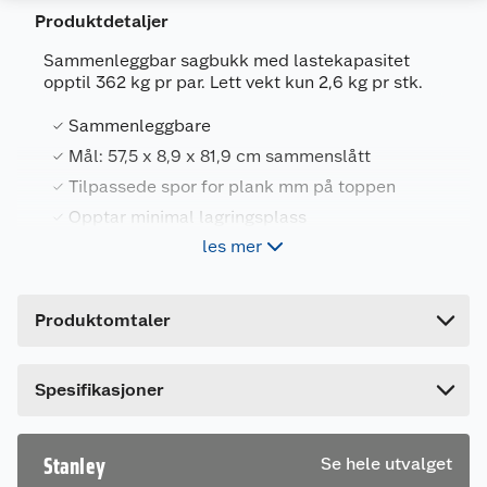
Produktdetaljer
Sammenleggbar sagbukk med lastekapasitet
opptil 362 kg pr par. Lett vekt kun 2,6 kg pr stk.
Generelt
Sammenleggbare
Artikkelnummer
3253561703553
Mål: 57,5 x 8,9 x 81,9 cm sammenslått
Tilpassede spor for plank mm på toppen
Leverandørens artikkelnummer
STST1-70355
Opptar minimal lagringsplass
Forpakningsmål
les mer
Bruttovekt
4.74 kg
Stanley sammenleggbar sagbukk, 2 stk. Med
Høyde
81 cm
gummiføtter, anti-skli-polstring for støtte og solid
Produktomtaler
struktur.
Lengde
54.5 cm
Tilpassede spor gir mulighet for å feste
Bredde
11 cm
Spesifikasjoner
bjelker/plank på toppen, maks bredde 40 mm.
Lastekapasitet 362 kg. Lett vekt, kun 2,6 kg.
Mål: 57,5 x 8,9 x 81,9 cm sammenslått.
Stanley
Se hele utvalget
Bukkene kan også brukes som ben til