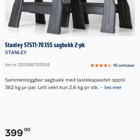
Stanley STST1-70355 sagbukk 2-pk
STANLEY
Art nr: 3253561703553
☆
☆
☆
☆
☆
10
omtaler
Sammenleggbar sagbukk med lastekapasitet opptil
362 kg pr par. Lett vekt kun 2,6 kg pr stk.
-
les mer
00
399