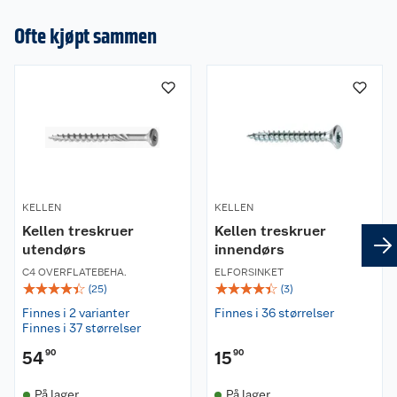
Ofte kjøpt sammen
KELLEN
KELLEN
Kellen treskruer
Kellen treskruer
utendørs
innendørs
C4 OVERFLATEBEHA.
ELFORSINKET
☆
☆
☆
☆
☆
☆
☆
☆
☆
☆
(
25
)
(
3
)
Finnes i 2 varianter
Finnes i 36 størrelser
Finnes i 37 størrelser
54
90
15
90
På lager
På lager