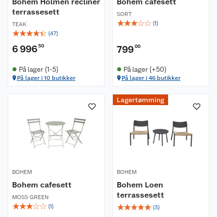
Bohem Holmen recliner
Bohem cafesett
terrassesett
SORT
☆
☆
☆
☆
☆
(
1
)
TEAK
☆
☆
☆
☆
☆
(
47
)
6 996
50
799
00
På lager (1-5)
På lager (+50)
På lager i 10 butikker
På lager i 46 butikker
Lagertømming
BOHEM
BOHEM
Bohem cafesett
Bohem Loen
terrassesett
MOSS GREEN
☆
☆
☆
☆
☆
☆
☆
☆
☆
☆
(
1
)
(
3
)