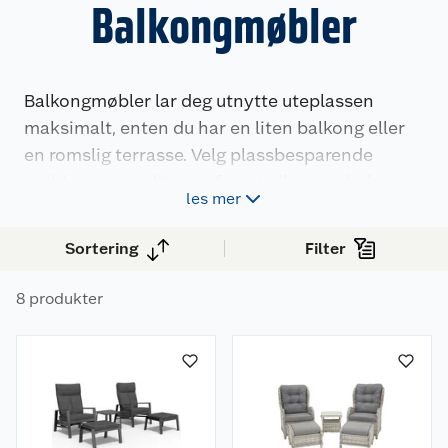
Balkongmøbler
Balkongmøbler lar deg utnytte uteplassen
maksimalt, enten du har en liten balkong eller
en romslig terrasse. Velg plassbesparende
møbler som en liten cafesett eller regulerbare
les mer
hvilestoler med krakk. Med slitesterke
materialer og smarte design på våre
Sortering
Filter
balkongmøbler kan du skape en hyggelig
sitteplass for morgenkaffen, middag i solen
8 produkter
eller avslapning på varme sommerkvelder.