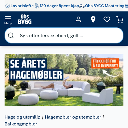
Lavprisløfte
120 dager åpent kjøp
Obs BYGG Montering
Meny
Hage og utemiljø
Hagemøbler og utemøbler
Balkongmøbler