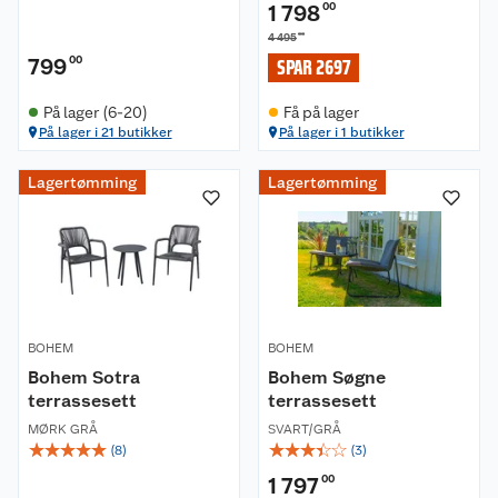
1 798
00
00
4 495
799
00
SPAR 2697
På lager (6-20)
Få på lager
På lager i 21 butikker
På lager i 1 butikker
Lagertømming
Lagertømming
Om oss
Kundeservice
Nyheter
Butikker
Våre merkevarer
BOHEM
BOHEM
Kontakt oss
Våre kjeder
Bohem Sotra
Bohem Søgne
terrassesett
terrassesett
Retur- og angrerett
Kjøpsvilkår
Hageinspirasjon
MØRK GRÅ
SVART/GRÅ
☆
☆
☆
☆
☆
☆
☆
☆
☆
☆
(
8
)
(
3
)
Reklamasjon
Personvern
Lavprisløfte
Oppussing med utemaling
1 797
00