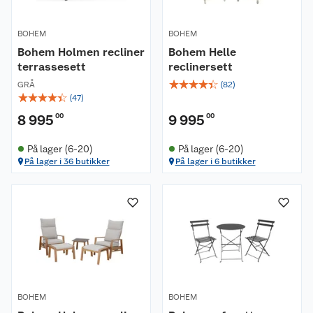
BOHEM
BOHEM
Bohem Holmen recliner
Bohem Helle
terrassesett
reclinersett
☆
☆
☆
☆
☆
GRÅ
(
82
)
☆
☆
☆
☆
☆
(
47
)
8 995
00
9 995
00
På lager (6-20)
På lager (6-20)
På lager i 36 butikker
På lager i 6 butikker
BOHEM
BOHEM