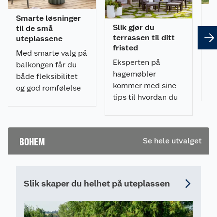
Holdbar: produsert i materialer for norske
Sl
Smarte løsninger
værforhold
u
Slik gjør du
til de små
Antall sitteplasser: 2
B
terrassen til ditt
uteplassene
Putetrekk i slitesterkt, UV behandlet,
Få
fristed
Med smarte valg på
vannavvisende stoff
te
Eksperten på
balkongen får du
Fås i to farger: teak ramme med lys gråe
ny
hagemøbler
både fleksibilitet
puter og grå ramme med mørk gråe puter
en
kommer med sine
og god romfølelse
gu
Materiale:
tips til hvordan du
på liten plass.
* Ramme: rustfri aluminium, velg mellom teak og
du
kan skape din
mørk grå utførelse
f
perfekte
* Bordplate: 5 mm glass
di
avslapnings-krok
BOHEM
Se hele utvalget
på terrassen.
Mål
* Stol BxDxH (cm): 64x77x106
* Sittehøyde (cm): 35
* Sittedybde (cm): 55
Slik skaper du helhet på uteplassen
* Maks belastning (kg): 110
* Krakk/forskammel BxDxH (cm): 64x55x40
* Bord LxBxH (cm): 50x50x45