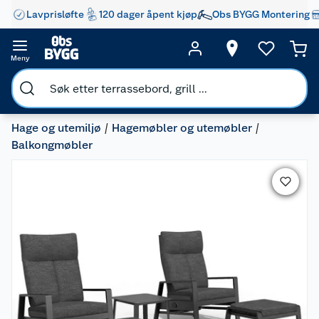
Lavprisløfte
120 dager åpent kjøp
Obs BYGG Montering
Meny
Hage og utemiljø
Hagemøbler og utemøbler
Balkongmøbler