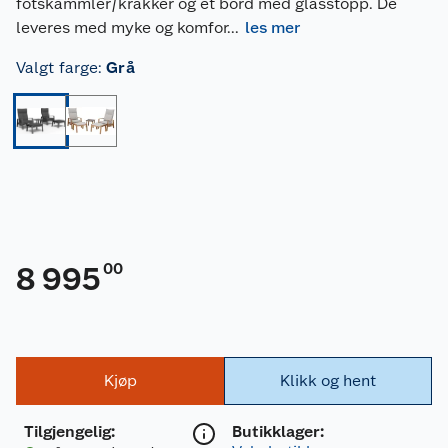
fotskammler/krakker og et bord med glasstopp. De
leveres med myke og komfor
...
les mer
Valgt farge
:
Grå
00
8 995
Kjøp
Klikk og hent
Tilgjengelig
:
Butikklager: