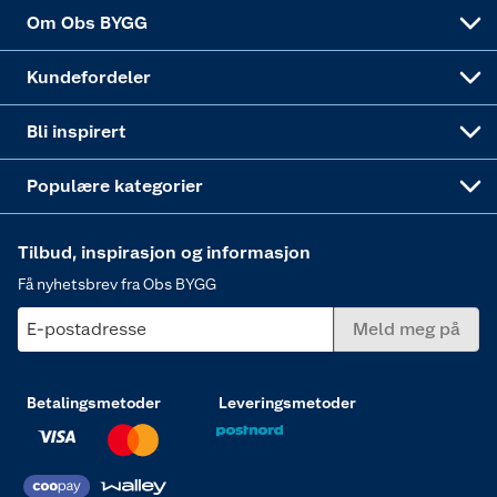
Sponsorvirksomheten
Coop Bedriftskort
Hytte og beredskapsutstyr
Dører
Om Obs BYGG
Obs BYGG Montering
Gavetips
Vindu
Kundefordeler
Annonserte varer
Hjem, rengjøring og hvitevarer
Bli inspirert
Varme
Populære kategorier
Tilbud, inspirasjon og informasjon
Få nyhetsbrev fra Obs BYGG
E-postadresse
Meld meg på
Betalingsmetoder
Leveringsmetoder