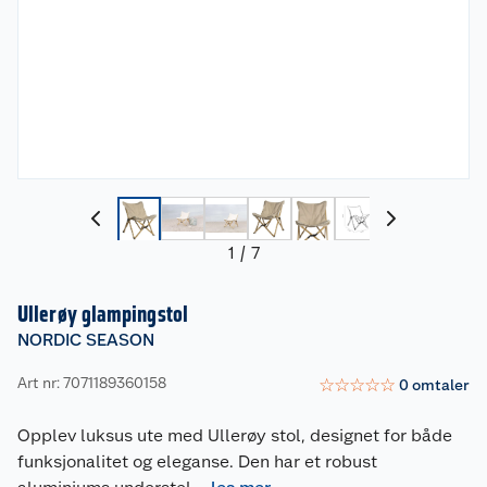
1
/
7
Ullerøy glampingstol
NORDIC SEASON
Art nr: 7071189360158
☆
☆
☆
☆
☆
0
omtaler
Opplev luksus ute med Ullerøy stol, designet for både
funksjonalitet og eleganse. Den har et robust