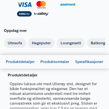
Oppdag mer
Utesofa
Hageputer
Loungesett
Balkongm
Produktdetaljer
Produktomtaler
Spesifikasjoner
Produktdetaljer
Generelt
Opplev luksus ute med Ullerøy stol, designet for
Artikkelnummer
7071189360158
både funksjonalitet og eleganse. Den har et
robust aluminiums understell med tre imitert
Leverandørens artikkelnummer
GL1004
overflate og slitesterkt, vannavvisende beige
canvastrekk som gir et eksklusivt preg. Stolen er
Størrelse
70 X 56 X 75 CM
sammenleggbar, veier kun 2,9 kg og leveres med