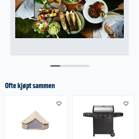
Maksimal vektbelastning 130 kg
Vedlikehold
Tørk av med en fuktig klut ved behov. For å
bevare kvaliteten anbefaler vi å oppbevare stolen
tørt, innendørs og i bærevesken når den ikke er i
bruk. Dette forlenger levetiden og beskytter
materialene.
Ofte kjøpt sammen