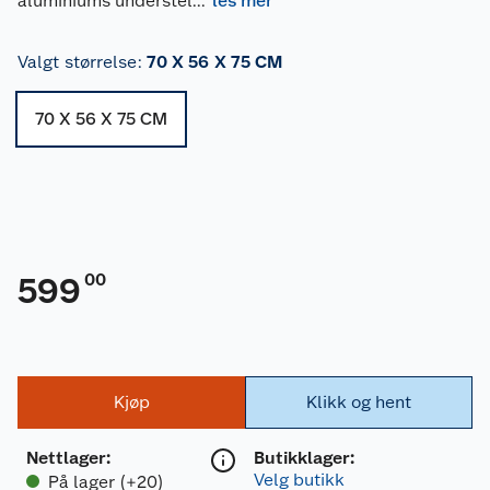
aluminiums understel
...
les mer
Valgt størrelse
:
70 X 56 X 75 CM
70 X 56 X 75 CM
00
599
Kjøp
Klikk og hent
Nettlager
:
Butikklager:
Velg butikk
På lager (+20)