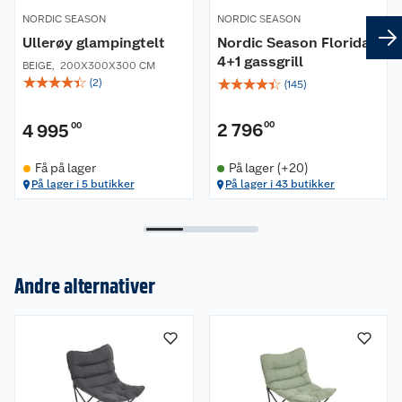
NORDIC SEASON
NORDIC SEASON
Ullerøy glampingtelt
Nordic Season Florida
4+1 gassgrill
BEIGE
,
200X300X300 CM
☆
☆
☆
☆
☆
☆
☆
☆
☆
☆
(
2
)
(
145
)
2 796
00
4 995
00
Få på lager
På lager (+20)
På lager i 5 butikker
På lager i 43 butikker
Andre alternativer
Om oss
Kundeservice
Nyheter
Butikker
Våre merkevarer