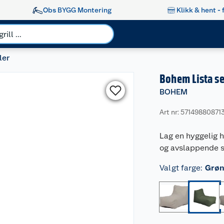
Obs BYGG Montering
Klikk & hent - 
ler
Bohem Lista s
BOHEM
Art nr: 57149880871
Lag en hyggelig h
og avslappende s
Valgt farge
:
Grø