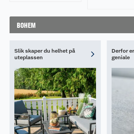
1 stk. stol med vanntett trekk i valgt farge
Antall kartonger 1
BOHEM
Leveres vakumpakket: Ved utpakking er det viktig og
monteringsanvisning og tilpasse filten i den vacuum 
den passer formen på tekstilen. Stolen må jobbes lit
tilpasning, og etter 24 timer er skummet i sin normale
Slik skaper du helhet på
Derfor e
en flott sitteplass i hagen.
uteplassen
geniale
Vedlikehold
Kan rengjøres med fuktig klut, bruk eventuelt litt så