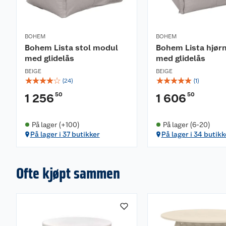
BOHEM
BOHEM
Bohem Lista stol modul
Bohem Lista hjør
med glidelås
med glidelås
BEIGE
BEIGE
☆
☆
☆
☆
☆
☆
☆
☆
☆
☆
(
24
)
(
1
)
50
50
1 256
1 606
På lager (+100)
På lager (6-20)
På lager i 37 butikker
På lager i 34 butikk
Ofte kjøpt sammen