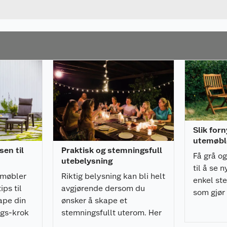
og stoffet tørker fort
t med skum
n
Slik for
utemøbl
sen til
Praktisk og stemningsfull
Få grå o
utebelysning
til å se n
emøbler
Riktig belysning kan bli helt
enkel ste
ps til
avgjørende dersom du
som gjør 
ape din
ønsker å skape et
fornye u
ngs-krok
stemningsfullt uterom. Her
er ekspertens råd!