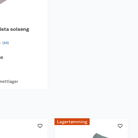
ista solseng
☆
(
44
)
50
 nettlager
Lagertømming