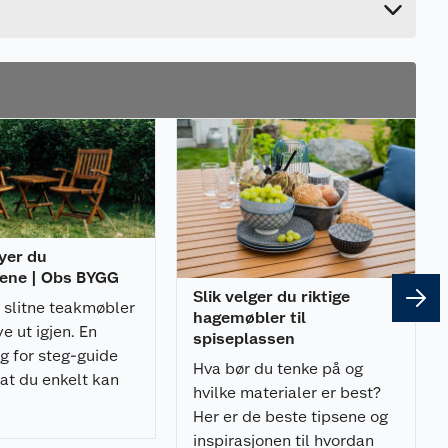
nyer du
ene | Obs BYGG
Slik velger du riktige
g slitne teakmøbler
hagemøbler til
ye ut igjen. En
spiseplassen
g for steg-guide
Hva bør du tenke på og
at du enkelt kan
hvilke materialer er best?
temøblene dine.
Her er de beste tipsene og
inspirasjonen til hvordan