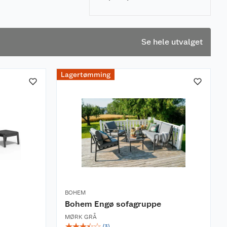
velge riktige hagemøbler til
spiseplassen.
Se hele utvalget
Lagertømming
BOHEM
Bohem Engø sofagruppe
MØRK GRÅ
☆
☆
☆
☆
☆
(
3
)