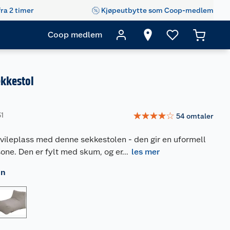
fra 2 timer
Kjøpeutbytte som Coop-medlem
Coop medlem
ekkestol
☆
☆
☆
☆
☆
31
54
omtaler
vileplass med denne sekkestolen - den gir en uformell
one. Den er fylt med skum, og er
...
les mer
nn