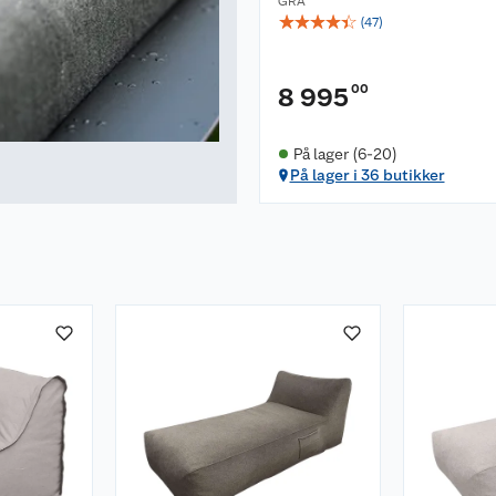
GRÅ
☆
☆
☆
☆
☆
(
47
)
00
8 995
På lager (6-20)
På lager i 36 butikker