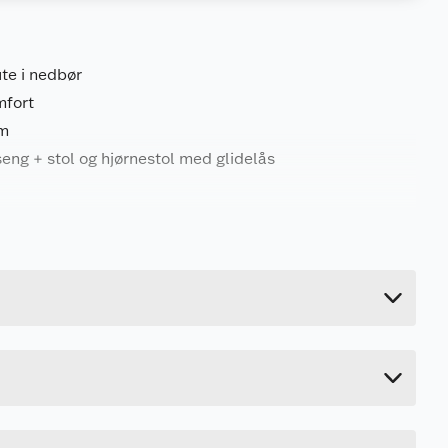
ute i nedbør
mfort
cm
seng + stol og hjørnestol med glidelås
12.2 kg
Last ned / vis datablad
43.8 cm
57.4 cm
26 cm