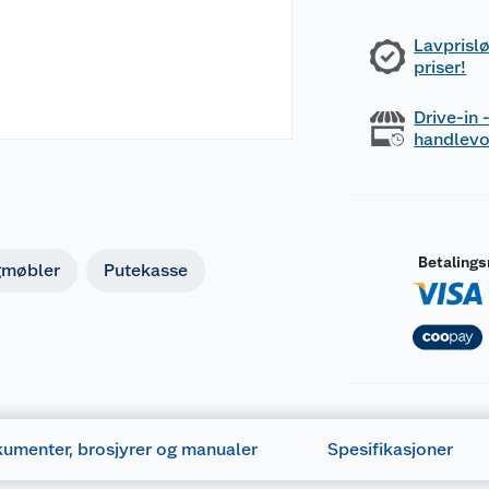
Lavprislø
priser!
Drive-in
handlev
Betaling
gmøbler
Putekasse
umenter, brosjyrer og manualer
Spesifikasjoner