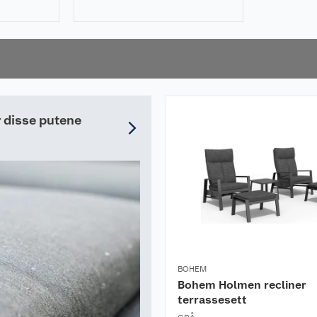
 følge
pakkede posen, slik at
t med for beste
 størrelse og du vil ha
r disse putene
pevann.
BOHEM
Bohem Holmen recliner
terrassesett