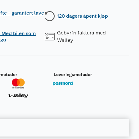
fte - garantert lave
120 dagers åpent kjøp
Gebyrfri faktura med
 - Med bilen som
ogn
Walley
smetoder
Leveringsmetoder