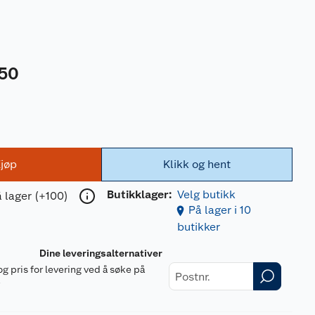
50
jøp
Klikk og hent
Butikklager:
Velg butikk
 lager (+100)
På lager i 10
butikker
Dine leveringsalternativer
og pris for levering ved å søke på
r