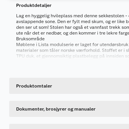
Produktdetaljer
Lag en hyggelig hvileplass med denne sekkestolen - 
avslappende sone. Den er fylt med skum, og er like be
den ser ut som! Stolen har også et vannfast trekk som
ute når det er nedbør, og den kommer i tre lekre farge
Bruksområde
Møblene i Lista modulserie er laget for utendørsbruk 
materialer som tåler norske værforhold. Stoffet er i s
TPU duk, et gjennomsiktig plastbelegg på innsiden so
og oversiden tørker fort opp. Så du trenger ikke flytte
møbelet når det regner. Stoffet er også UV-behandlet s
falmet av solen.
Produktomtaler
Lista modul møbelserie
Generelt
Lista fås også en solseng, stol og hjørnestol med gl
Brukermanual
kvalitet. Stolen og hjørnestolen har glidelås på begge 
Artikkelnummer
flere av stoler kan festes sammen til en sofa. Så her k
1142286_5714988087131_.pdf
Leverandørens artikkelnummer
Dokumenter, brosjyrer og manualer
eller fire stoler sammen til en sofa.
Farge
Produktegenskaper