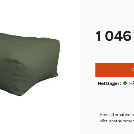
1 046
K
På
Nettlager
:
Finn alternativer 
ditt postnumme