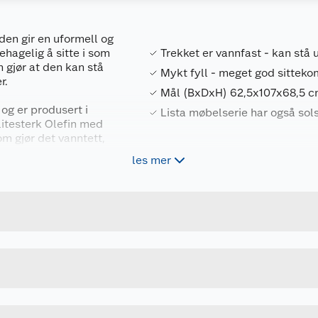
den gir en uformell og
hagelig å sitte i som
Trekket er vannfast - kan stå 
 gjør at den kan stå
Mykt fyll - meget god sitteko
r.
Mål (BxDxH) 62,5x107x68,5 
og er produsert i
Lista møbelserie har også sol
litesterk Olefin med
m gjør det vanntett,
 eller dekke til
les mer
lik at det ikke blir
Forpakningsmål
idelås i samme gode
sider i trekket slik at
5714988087131
Bruttovekt
an du sette to, tre
107371
Høyde
GRØNN
Lengde
Bredde