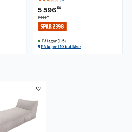
50
5 596
00
7 995
SPAR 2398
På lager (1-5)
På lager i 10 butikker