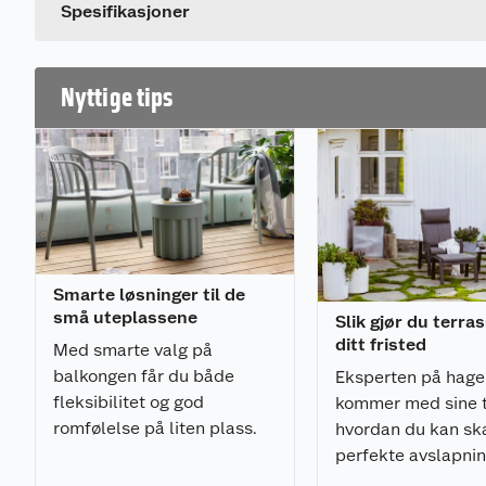
Spesifikasjoner
Trekket er vannfast - denne kan stå ute ved regn, 
Suveren komfort, veldig behagelig å sitte i - fyl
Antall sitteplasser: 1
Nyttige tips
Materiale
Fyll: skum, mellom 28-35 kg/m3
Stoff: 240 gram Olefin
Med TPU plastbelegg på innsiden – vanntett
Anti-UV (1000 timer) - forhindrer bleking av sole
Mål
Smarte løsninger til de
* Bredde 62,5 cm
små uteplassene
* Dybde: 107 cm
Slik gjør du terras
* Høyde: 68,5 cm
ditt fristed
Med smarte valg på
* Sittehøyde (cm): 37
balkongen får du både
Eksperten på hag
* Setedybde (cm): 60
fleksibilitet og god
kommer med sine ti
* Setebredde (cm): 73
romfølelse på liten plass.
* Maks belastning (kg): 110 kg
hvordan du kan sk
perfekte avslapni
Leveringsomfang
på terrassen.