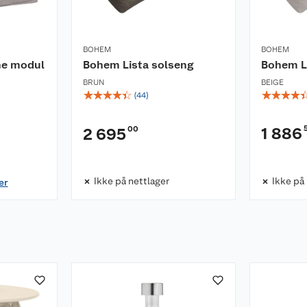
BOHEM
BOHEM
ne modul
Bohem Lista solseng
Bohem L
BRUN
BEIGE
☆
☆
☆
☆
☆
☆
☆
☆
☆
(
44
)
00
1 886
2 695
Ikke på nettlager
Ikke på
er