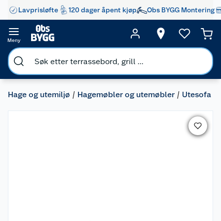
Lavprisløfte
120 dager åpent kjøp
Obs BYGG Montering
Meny
Hage og utemiljø
Hagemøbler og utemøbler
Utesofa