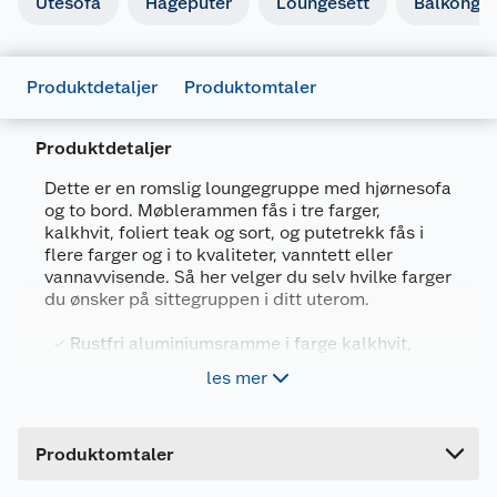
Utesofa
Hageputer
Loungesett
Balkongm
Produktdetaljer
Produktomtaler
Produktdetaljer
Dette er en romslig loungegruppe med hjørnesofa
og to bord. Møblerammen fås i tre farger,
kalkhvit, foliert teak og sort, og putetrekk fås i
flere farger og i to kvaliteter, vanntett eller
vannavvisende. Så her velger du selv hvilke farger
du ønsker på sittegruppen i ditt uterom.
Rustfri aluminiumsramme i farge kalkhvit,
foliert teak eller sort
les mer
Bordplate: aluminium
Med putetrekk - velg kvalitet og farge
Produktomtaler
Mål hjørnesofa montert høyre/venstre
(BxBxDxH): 268x206x78x69 cm