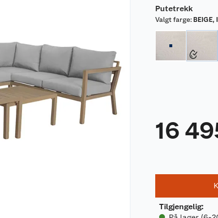
Putetrekk
Valgt farge
:
BEIGE, 
16 49
K
Tilgjengelig
:
På lager (6-2