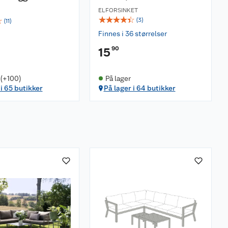
ELFORSINKET
☆
☆
☆
☆
☆
☆
(
3
)
(
11
)
Finnes i 36 størrelser
90
15
 (+100)
På lager
 i 65 butikker
På lager i 64 butikker