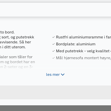
to bord.
g sort, og putetrekk
Rustfri aluminiumsramme i farge
nnavvisende. Så her
Bordplate: aluminium
 i ditt uterom.
Med putetrekk - velg kvalitet 
ialer som tåler for
Mål hjørnesofa montert høyr
um og bordet har en
en 2-seter og en 3-
t du kan tilpasse den
les mer
n justeres for ujevne
agen din.
ike kvaliteter:
u kjøper produktet får du invitasjon til å gi en omtale.
 vannavisende