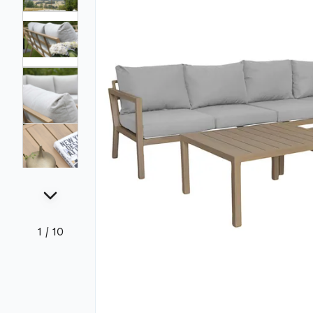
1
/
10