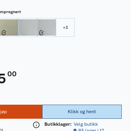
Impregnert
+
3
00
5
jøp
Klikk og hent
Butikklager:
Velg butikk
0)
På lager i 17