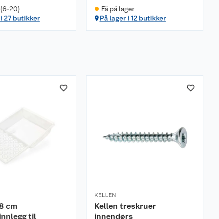
 (6-20)
Få på lager
i 27 butikker
På lager i 12 butikker
KELLEN
18 cm
Kellen treskruer
nnlegg til
innendørs