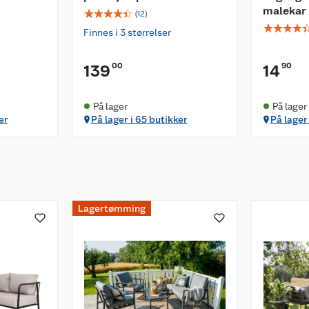
malekar
☆
☆
☆
☆
☆
(
12
)
☆
☆
☆
☆
Finnes i 3 størrelser
. Rengjøres med fuktig
tt høytrykkspyler.
00
90
tte hagemøblene dine
139
14
 bruker dem. Når
 vinterlagring, skal
På lager
På lager
r oppbevares tørt og
er
På lager i 65 butikker
På lager
Lagertømming