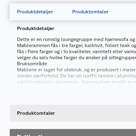
Produktdetaljer
Produktomtaler
Produktdetaljer
Dette er en romslig loungegruppe med hjørnesofa og 
Møblerammen fås i tre farger, kalkhvit, foliert teak o
fås i flere farger og i to kvaliteter, vanntett eller va
velger du selv hvilke farger du ønsker på sittegruppen
Bruksområde
Møblene er laget for utebruk, og er produsert i mater
norske værforhold. De har en rustfri ramme i alumini
solid bordplate i aluminium. Hjørnesofaen består av 
seters sofa, og disse kan monteres begge veier slik a
til din uteplass. Sofaen har justerbare ben, så den ka
underlag slik at den står stødig på terrassen eller i h
Produktomtaler
Putetrekk i mange lekre farger
Trekket fås i mange fager og er i polyester stoff i to ul
Dette produktet har ikke fått noen omtale ennå. Hvis d
Vannavvisende kvalitet: Polyester stoff som har