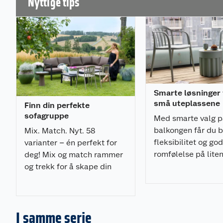
Nyttige tips
impregnering
Vanntett kvalitet: Polyester stoff med TPU duk (
innsiden av trekket
Vær oppmerksom på at fargene som vises på skjerme
faktiske fargene på produktet. Dette skyldes variasjo
skjerminnstillinger, lysforhold og skjermteknologi. 
mange vakre farger, og to kvaliteter på stoffet:
Smarte løsninger t
Produktegenskaper
små uteplassene
Finn din perfekte
sofagruppe
Med smarte valg p
Komplett hagegruppe med god sittekomfort - 12 
balkongen får du 
Mix. Match. Nyt. 58
22 cm tykke ryggputer
fleksibilitet og god
varianter – én perfekt for
Ramme i rustfri aluminium - velg mellom tre farge
romfølelse på liten
deg! Mix og match rammer
foliert teak
og trekk for å skape din
Holdbar: produsert i materialer for norske forhol
unike stil.
Antall sitteplasser: 5
Hjørnesofaen kan monteres begge veier
I samme serie
Materialer