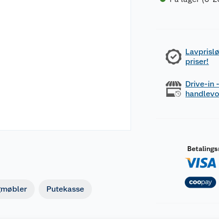
Lavprislø
priser!
Drive-in
handlev
Betaling
gmøbler
Putekasse