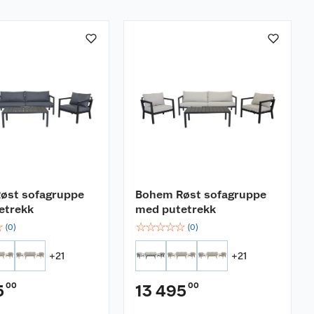
øst sofagruppe
Bohem Røst sofagruppe
etrekk
med putetrekk
☆
☆
☆
☆
☆
☆
(
0
)
(
0
)
+
21
+
21
00
00
5
13 495