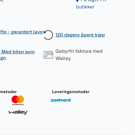
butikker
fte - garantert lave
120 dagers åpent kjøp
Gebyrfri faktura med
 - Med bilen som
ogn
Walley
smetoder
Leveringsmetoder