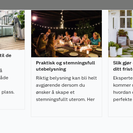
vanntett belegg) på
n kan avvike fra de
ner i
Du kan velge mellom
il de
Praktisk og stemningsfull
Slik gjør
utebelysning
ditt fris
å
cm tykke seteputer,
både
Riktig belysning kan bli helt
Eksperte
avgjørende dersom du
kommer m
r; kalkhvit, sort og
 plass.
ønsker å skape et
hvordan 
stemningsfullt uterom. Her
perfekte
d
er ekspertens råd!
på terra