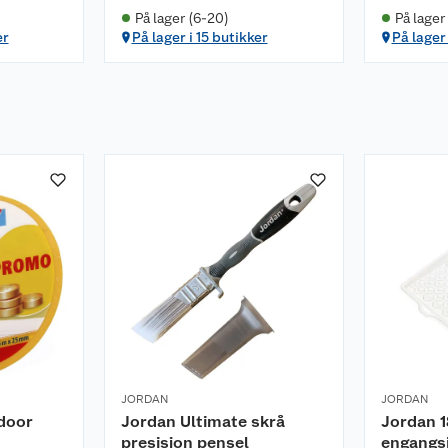
På lager (6-20)
På lager
cm
er
På lager i 15 butikker
På lager 
cm
mefarge
JORDAN
JORDAN
ndoor
Jordan Ultimate skrå
Jordan 
presisjon pensel
engangsi