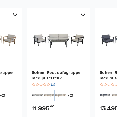
: 268x206x78x69 cm
gruppe
Bohem Røst sofagruppe
Bohem R
med putetrekk
med put
☆
☆
☆
☆
☆
☆
☆
☆
☆
(
0
)
+
21
+
21
e ryggputer
00
11 995
13 49