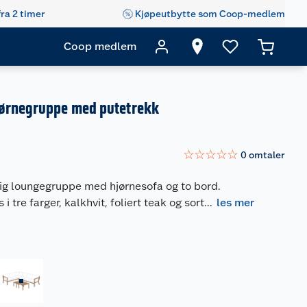
fra 2 timer
Kjøpeutbytte som Coop-medlem
Coop medlem
ørnegruppe med putetrekk
☆
☆
☆
☆
☆
0
omtaler
lig loungegruppe med hjørnesofa og to bord.
tre farger, kalkhvit, foliert teak og sort
...
les mer