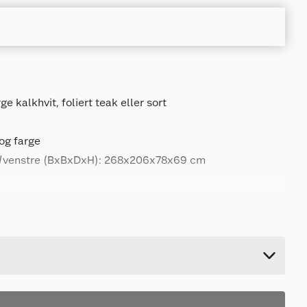
 kalkhvit, foliert teak eller sort
og farge
e/venstre (BxBxDxH): 268x206x78x69 cm