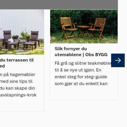
Slik fornyer du
utemøblene | Obs BYGG
 du terrassen til
Få grå og slitne teakmøbler
ted
til å se nye ut igjen. En
n på hagemøbler
enkel steg for steg-guide
ed sine tips til
som gjør at du enkelt kan
du kan skape din
fornye utemøblene dine.
 avslapnings-krok
ssen.