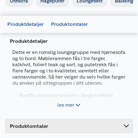
Utesofa
Hageputer
Loungesett
Balkongm
Produktdetaljer
Produktomtaler
Produktdetaljer
Dette er en romslig loungegruppe med hjørnesofa
og to bord. Møblerammen fås i tre farger,
kalkhvit, foliert teak og sort, og putetrekk fås i
flere farger og i to kvaliteter, vanntett eller
vannavvisende. Så her velger du selv hvilke farger
du ønsker på sittegruppen i ditt uterom.
Rustfri aluminiumsramme i farge kalkhvit,
foliert teak eller sort
les mer
Bordplate: aluminium
Med putetrekk - velg kvalitet og farge
Produktomtaler
Mål hjørnesofa montert høyre/venstre
(BxBxDxH): 268x206x78x69 cm