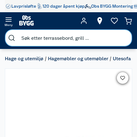
Lavprisløfte
120 dager åpent kjøp
Obs BYGG Montering
Meny
Hage og utemiljø
Hagemøbler og utemøbler
Utesofa