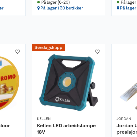
På lager (6-20)
På lager 
cm
er
På lager i 30 butikker
På lager 
cm
mefarge
Søndagskupp
KELLEN
JORDAN
ndoor
Kellen LED arbeidslampe
Jordan U
18V
presisjo