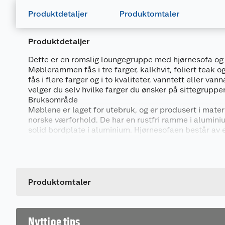
Produktdetaljer
Produktomtaler
Produktdetaljer
Dette er en romslig loungegruppe med hjørnesofa og 
Møblerammen fås i tre farger, kalkhvit, foliert teak o
fås i flere farger og i to kvaliteter, vanntett eller va
velger du selv hvilke farger du ønsker på sittegruppen
Bruksområde
Møblene er laget for utebruk, og er produsert i mater
norske værforhold. De har en rustfri ramme i alumini
solid bordplate i aluminium. Hjørnesofaen består av 
seters sofa, og disse kan monteres begge veier slik a
til din uteplass. Sofaen har justerbare ben, så den ka
underlag slik at den står stødig på terrassen eller i h
Produktomtaler
Putetrekk i mange lekre farger
Trekket fås i mange fager og er i polyester stoff i to ul
Dette produktet har ikke fått noen omtale ennå. Hvis d
Vannavvisende kvalitet: Polyester stoff som har
Nyttige tips