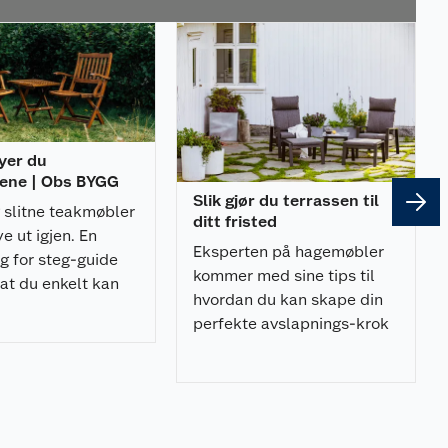
nyer du
ene | Obs BYGG
Slik gjør du terrassen til
g slitne teakmøbler
ditt fristed
ye ut igjen. En
Eksperten på hagemøbler
g for steg-guide
kommer med sine tips til
at du enkelt kan
hvordan du kan skape din
temøblene dine.
perfekte avslapnings-krok
på terrassen.