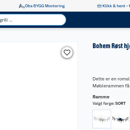
Obs BYGG Montering
Klikk & hent - 
Bohem Røst hj
Dette er en roms
Møblerammen fås i 
Ramme
Valgt farge
:
SORT