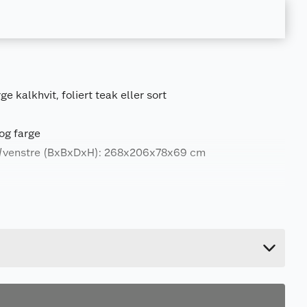
 kalkhvit, foliert teak eller sort
og farge
e/venstre (BxBxDxH): 268x206x78x69 cm