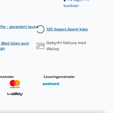
butikker
fte - garantert lave
120 dagers åpent kjøp
Gebyrfri faktura med
 - Med bilen som
ogn
Walley
smetoder
Leveringsmetoder