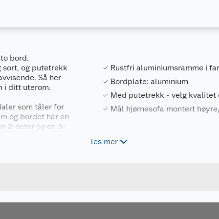
to bord.
g sort, og putetrekk
Rustfri aluminiumsramme i farge
nnavvisende. Så her
Bordplate: aluminium
 i ditt uterom.
Med putetrekk - velg kvalitet 
ialer som tåler for
Mål hjørnesofa montert høyr
um og bordet har en
en 2-seter og en 3-
t du kan tilpasse den
les mer
n justeres for ujevne
agen din.
ike kvaliteter:
u kjøper produktet får du invitasjon til å gi en omtale.
 vannavisende