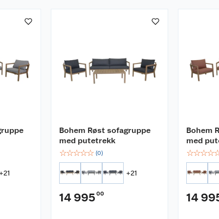
: 268x206x78x69 cm
gruppe
Bohem Røst sofagruppe
Bohem R
med putetrekk
med put
☆
☆
☆
☆
☆
☆
☆
☆
☆
(
0
)
+
21
+
21
e ryggputer
00
14 995
14 99