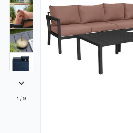
1
/
9