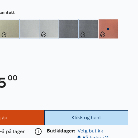
anntett
00
5
jøp
Klikk og hent
Butikklager:
Velg butikk
Få på lager
På lager i 11