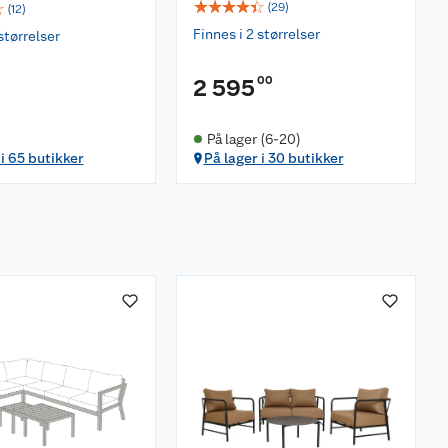
☆
☆
☆
☆
☆
☆
(
29
)
(
12
)
Finnes i 2 størrelser
størrelser
00
2 595
På lager (6-20)
 i 65 butikker
På lager i 30 butikker