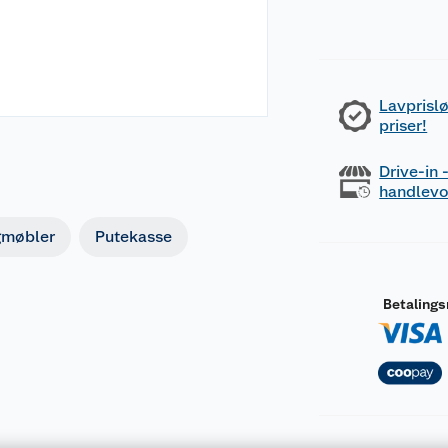
Lavprislø
priser!
Drive-in
handlev
gmøbler
Putekasse
Betaling