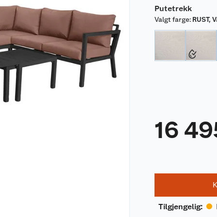
Putetrekk
Valgt farge
:
RUST, V
16 49
K
Tilgjengelig
: