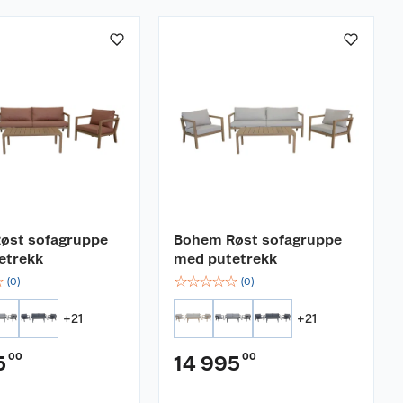
øst sofagruppe
Bohem Røst sofagruppe
etrekk
med putetrekk
☆
☆
☆
☆
☆
☆
(
0
)
(
0
)
+
21
+
21
00
00
5
14 995