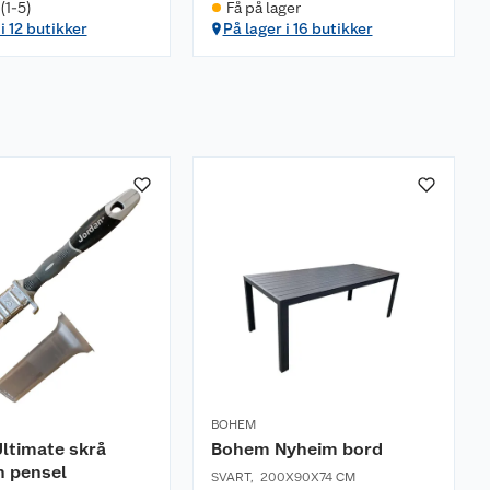
(1-5)
Få på lager
i 12 butikker
På lager i 16 butikker
BOHEM
ltimate skrå
Bohem Nyheim bord
n pensel
SVART
,
200X90X74 CM