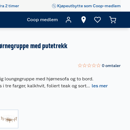
fra 2 timer
Kjøpeutbytte som Coop-medlem
Coop medlem
ørnegruppe med putetrekk
☆
☆
☆
☆
☆
0
omtaler
lig loungegruppe med hjørnesofa og to bord.
tre farger, kalkhvit, foliert teak og sort
...
les mer