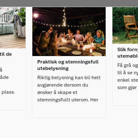
vanntett belegg) på
n kan avvike fra de
ner i
Du kan velge mellom
Slik for
il de
utemøbl
Praktisk og stemningsfull
Få grå o
utebelysning
å
til å se n
cm tykke seteputer,
både
Riktig belysning kan bli helt
enkel ste
avgjørende dersom du
som gjør 
r; kalkhvit, sort og
 plass.
ønsker å skape et
fornye u
stemningsfullt uterom. Her
d
er ekspertens råd!