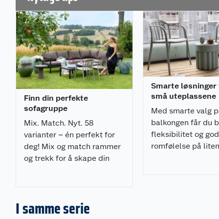
impregnering
Vanntett kvalitet: Polyester stoff med TPU duk (
innsiden av trekket
Vær oppmerksom på at fargene som vises på skjerme
faktiske fargene på produktet. Dette skyldes variasjo
skjerminnstillinger, lysforhold og skjermteknologi. 
mange vakre farger, og to kvaliteter på stoffet:
Smarte løsninger t
Produktegenskaper
små uteplassene
Finn din perfekte
sofagruppe
Med smarte valg p
Komplett hagegruppe med god sittekomfort - 12 
balkongen får du 
Mix. Match. Nyt. 58
22 cm tykke ryggputer
fleksibilitet og god
varianter – én perfekt for
Ramme i rustfri aluminium - velg mellom tre farge
romfølelse på liten
deg! Mix og match rammer
foliert teak
og trekk for å skape din
Holdbar: produsert i materialer for norske forhol
unike stil.
Antall sitteplasser: 5
Hjørnesofaen kan monteres begge veier
I samme serie
Materialer