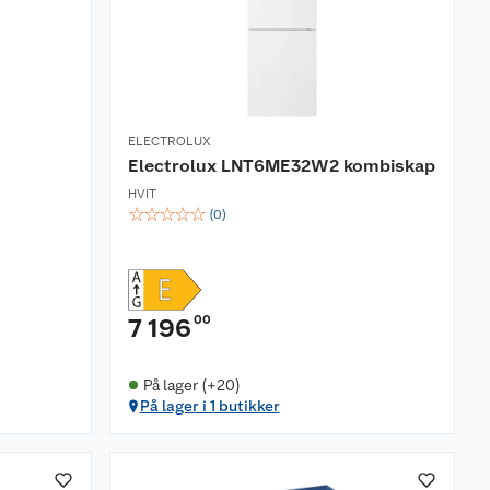
ELECTROLUX
Electrolux LNT6ME32W2 kombiskap
HVIT
☆
☆
☆
☆
☆
(
0
)
00
7 196
På lager (+20)
På lager i 1 butikker