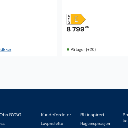
20
8 799
utikker
På lager (+20)
Obs BYGG
Kundefordeler
Bli inspirert
Po
ka
ss
Lavprisløfte
Hageinspirasjon