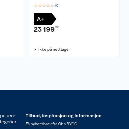
☆
☆
☆
☆
☆
(
0
)
A+
20
23 199
Ikke på nettlager
pulære
Tilbud, inspirasjon og informasjon
tegorier
Få nyhetsbrev fra Obs BYGG