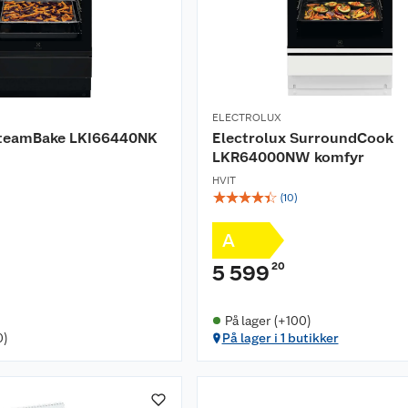
ELECTROLUX
SteamBake LKI66440NK
Electrolux SurroundCook
LKR64000NW komfyr
HVIT
☆
☆
☆
☆
☆
(
10
)
A
20
5 599
På lager (+100)
0)
På lager i 1 butikker