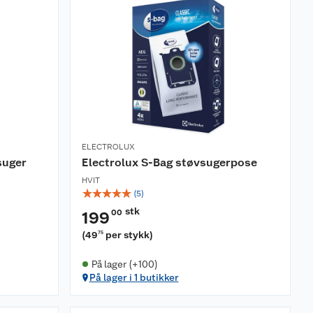
ELECTROLUX
suger
Electrolux S-Bag støvsugerpose
HVIT
☆
☆
☆
☆
☆
(
5
)
stk
00
199
(
49
per stykk
)
75
På lager (+100)
På lager i 1 butikker