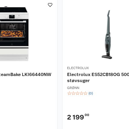
ELECTROLUX
SteamBake LKI66440NW
Electrolux ES52CB18OG 500 
støvsuger
GRØNN
☆
☆
☆
☆
☆
(
0
)
00
2 199