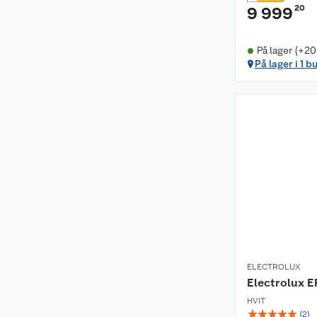
20
9 999
På lager (+20
På lager i 1 b
ELECTROLUX
Electrolux 
HVIT
☆
☆
☆
☆
☆
(
2
)