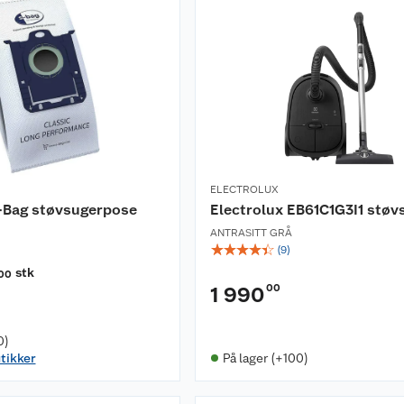
ELECTROLUX
S-Bag støvsugerpose
Electrolux EB61C1G3I1 støv
ANTRASITT GRÅ
☆
☆
☆
☆
☆
(
9
)
stk
00
00
1 990
)
0)
utikker
På lager (+100)