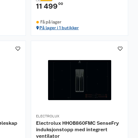
00
11 499
Få på lager
På lager i 1 butikker
ELECTROLUX
øleskap
Electrolux HHOB860FMC SenseFry
induksjonstopp med integrert
ventilator