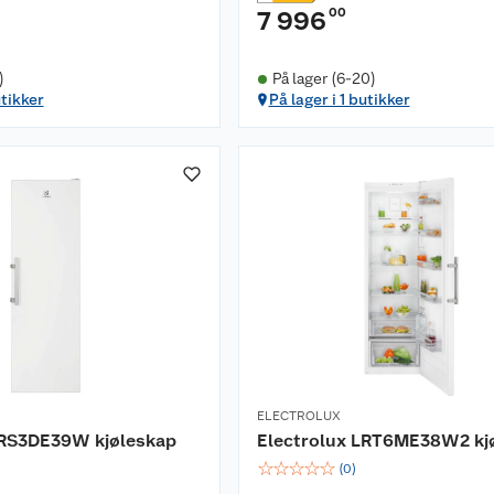
00
7 996
)
På lager (6-20)
utikker
På lager i 1 butikker
ELECTROLUX
ERS3DE39W kjøleskap
Electrolux LRT6ME38W2 kj
☆
☆
☆
☆
☆
(
0
)