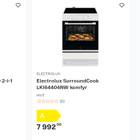
ELECTROLUX
2-i-1
Electrolux SurroundCook
LKI64404NW komfyr
HVIT
☆
☆
☆
☆
☆
(
0
)
A
00
7 992