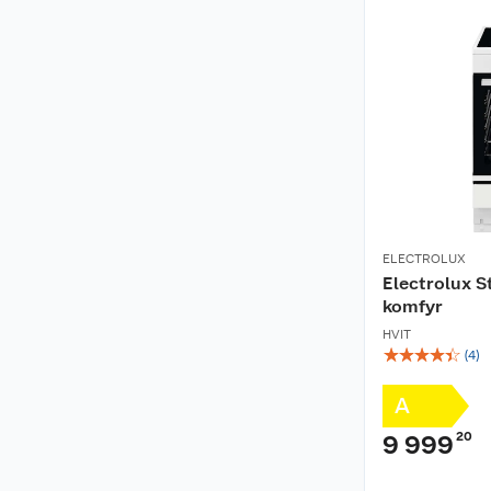
ELECTROLUX
Electrolux 
komfyr
HVIT
☆
☆
☆
☆
☆
(
4
)
A
20
9 999