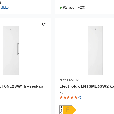
)
utikker
På lager (+20)
ELECTROLUX
LUT6NE28W1 fryseskap
Electrolux LNT6ME36W2 k
HVIT
☆
☆
☆
☆
☆
(
1
)