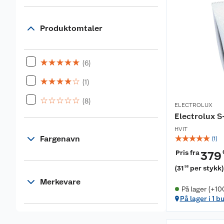
Produktomtaler
☆
☆
☆
☆
☆
(6)
☆
☆
☆
☆
☆
(1)
☆
☆
☆
☆
☆
(8)
ELECTROLUX
Electrolux 
HVIT
☆
☆
☆
☆
☆
Fargenavn
(
1
)
Pris fra
379
(
31
per stykk
58
Merkevare
På lager (+10
På lager i 1 b