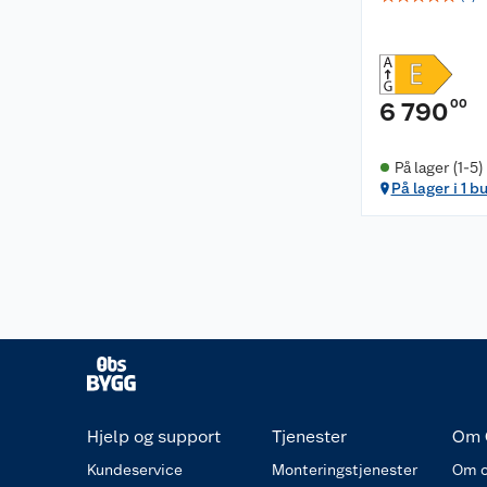
00
6 790
På lager (1-5)
På lager i 1 b
Hjelp og support
Tjenester
Om 
Kundeservice
Monteringstjenester
Om o