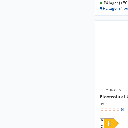
På lager (+50
På lager i 1 b
ELECTROLUX
Electrolux 
HVIT
☆
☆
☆
☆
☆
(
0
)