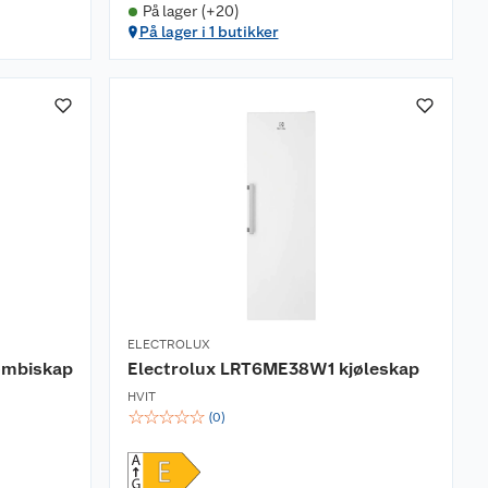
På lager (+20)
På lager i 1 butikker
ELECTROLUX
ombiskap
Electrolux LRT6ME38W1 kjøleskap
HVIT
☆
☆
☆
☆
☆
(
0
)