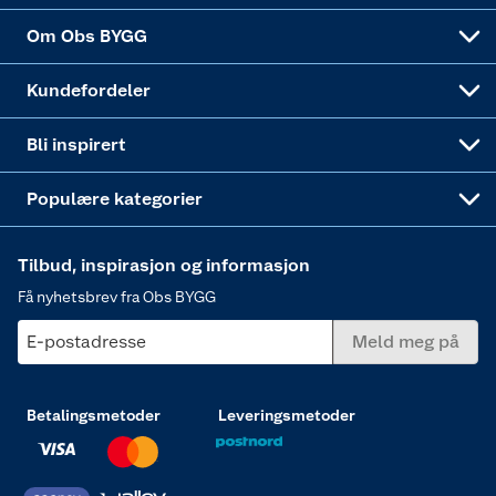
Sponsorvirksomheten
Coop Bedriftskort
Hytte og beredskapsutstyr
Dører
Om Obs BYGG
Obs BYGG Montering
Gavetips
Vindu
Kundefordeler
Annonserte varer
Hjem, rengjøring og hvitevarer
Bli inspirert
Varme
Populære kategorier
Tilbud, inspirasjon og informasjon
Få nyhetsbrev fra Obs BYGG
E-postadresse
Meld meg på
Betalingsmetoder
Leveringsmetoder