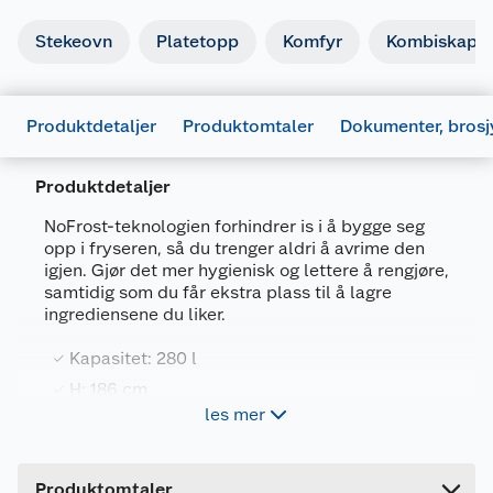
Stekeovn
Platetopp
Komfyr
Kombiskap
Produktdetaljer
Produktomtaler
Dokumenter, brosj
Produktdetaljer
NoFrost-teknologien forhindrer is i å bygge seg
opp i fryseren, så du trenger aldri å avrime den
igjen. Gjør det mer hygienisk og lettere å rengjøre,
samtidig som du får ekstra plass til å lagre
ingrediensene du liker.
Generelt
Artikkelnummer
7332543976089
Kapasitet: 280 l
Leverandørens artikkelnummer
H: 186 cm
922717240
les mer
FrostFree fryser med automatisk avriming
Farge
HVIT
Forpakningsmål
Produktdatablad
No Frost, for alltid
Produktomtaler