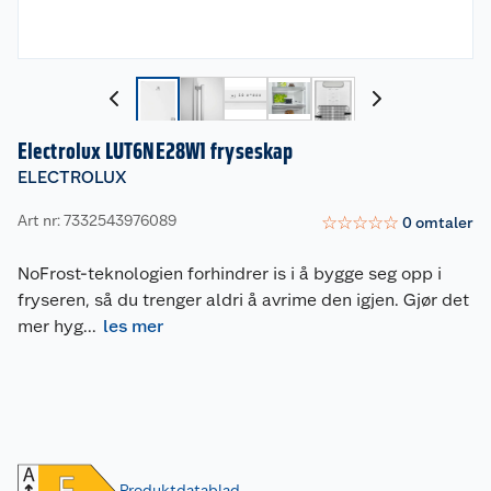
Electrolux LUT6NE28W1 fryseskap
ELECTROLUX
Art nr: 7332543976089
☆
☆
☆
☆
☆
0
omtaler
NoFrost-teknologien forhindrer is i å bygge seg opp i
fryseren, så du trenger aldri å avrime den igjen. Gjør det
mer hyg
...
les mer
Produktdatablad