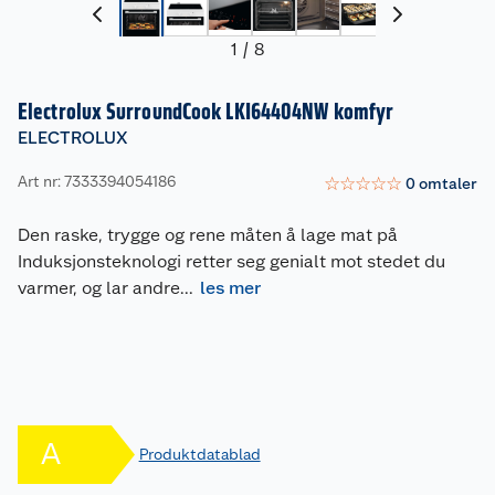
1
/
8
Electrolux SurroundCook LKI64404NW komfyr
ELECTROLUX
Art nr: 7333394054186
☆
☆
☆
☆
☆
0
omtaler
Den raske, trygge og rene måten å lage mat på
Induksjonsteknologi retter seg genialt mot stedet du
varmer, og lar andre
...
les mer
A
Produktdatablad