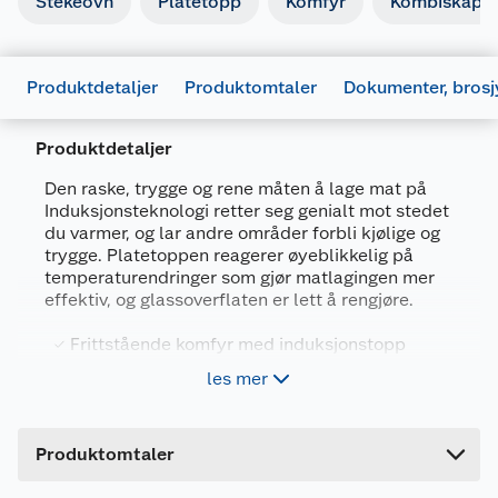
Stekeovn
Platetopp
Komfyr
Kombiskap
Produktdetaljer
Produktomtaler
Dokumenter, brosj
Produktdetaljer
Den raske, trygge og rene måten å lage mat på
Induksjonsteknologi retter seg genialt mot stedet
du varmer, og lar andre områder forbli kjølige og
trygge. Platetoppen reagerer øyeblikkelig på
temperaturendringer som gjør matlagingen mer
Generelt
effektiv, og glassoverflaten er lett å rengjøre.
Brosjyrer
Artikkelnummer
7333394054186
Frittstående komfyr med induksjonstopp
Leverandørens artikkelnummer
947941546
995947_7333394054186_.pdf
Ovnsvolum: 73 l
les mer
Last ned / vis datablad
Farge
HVIT
Katalytisk rengjøringsfunksjon
Forpakningsmål
Produktdatablad
Produktomtaler
Bruttovekt
64 kg
Induksjonsteknologi retter seg genialt mot stedet
1012970_7333394054186_.pdf
du varmer, og lar andre områder forbli kjølige og