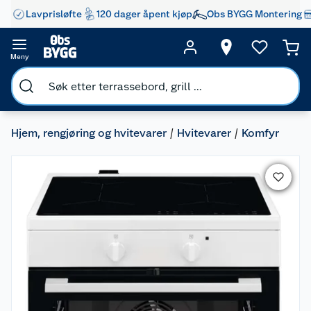
Lavprisløfte
120 dager åpent kjøp
Obs BYGG Montering
Meny
Hjem, rengjøring og hvitevarer
Hvitevarer
Komfyr