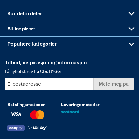
Obs BYGG Montering
Gavetips
Vindu
Kundefordeler
Annonserte varer
Hjem, rengjøring og hvitevarer
Bli inspirert
Varme
Populære kategorier
Tilbud, inspirasjon og informasjon
Få nyhetsbrev fra Obs BYGG
E-postadresse
Meld meg på
Betalingsmetoder
Leveringsmetoder