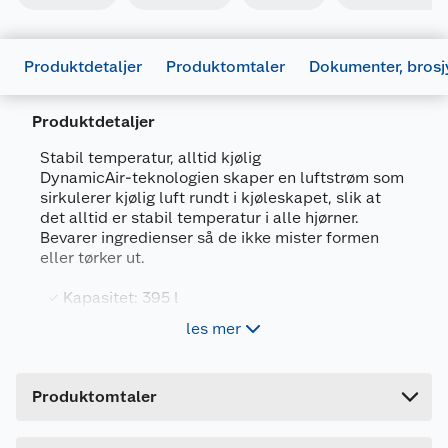
Produktdetaljer
Produktomtaler
Dokumenter, brosj
Produktdetaljer
Stabil temperatur, alltid kjølig
DynamicAir-teknologien skaper en luftstrøm som
sirkulerer kjølig luft rundt i kjøleskapet, slik at
det alltid er stabil temperatur i alle hjørner.
Bevarer ingredienser så de ikke mister formen
Generelt
eller tørker ut.
Artikkelnummer
7333394035536
Kapasitet: 395 l
Leverandørens artikkelnummer
923421380
H: 186 cm
les mer
Farge
HVIT
Humidity Control for ferske grønnsaker
Forpakningsmål
Brosjyrer
Produktomtaler
Bruttovekt
69 kg
Jevn avkjøling med DynamicAir
981737_7333394035536_.pdf
DynamicAir sørger for at luften i kjøleskapet
Høyde
191.6 cm
Last ned / vis datablad