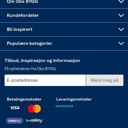
Om Obs BYGG
Obs BYGG Montering
Gavetips
Vindu
Kundefordeler
Annonserte varer
Hjem, rengjøring og hvitevarer
Bli inspirert
Varme
Populære kategorier
Tilbud, inspirasjon og informasjon
Få nyhetsbrev fra Obs BYGG
E-postadresse
Meld meg på
Betalingsmetoder
Leveringsmetoder