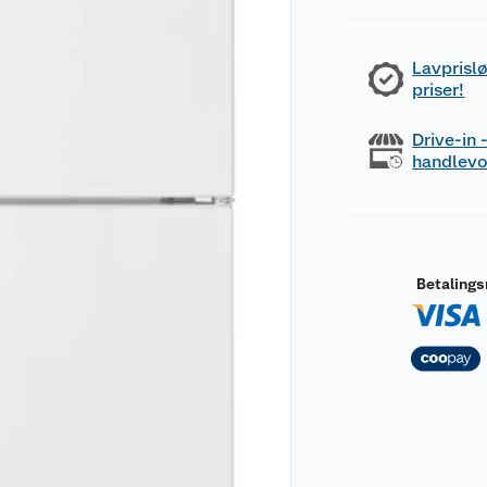
Lavprislø
priser!
Drive-in
handlev
Betaling