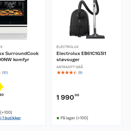
UX
ELECTROLUX
lux SurroundCook
Electrolux EB61C1G3I1
00NW komfyr
støvsuger
ANTRASITT GRÅ
☆
☆
☆
☆
☆
☆
(
10
)
(
9
)
20
00
1 990
 (+100)
i 1 butikker
På lager (+100)