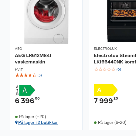
• Automatisk avriming av kjøledelen
• Fast freeze funksjon
• ActionCool hurtigkjøling
• 2 termostater for separat temperaturstyring av kjøl
• ExtraChill lavtemperaturskuff
AEG
ELECTROLUX
AEG LR612M84I
Electrolux Steam
vaskemaskin
LKI66440NK komf
☆
☆
☆
☆
☆
HVIT
(
0
)
☆
☆
☆
☆
☆
(
3
)
A
00
20
6 396
7 999
På lager (+20)
På lager i 2 butikker
På lager (6-20)