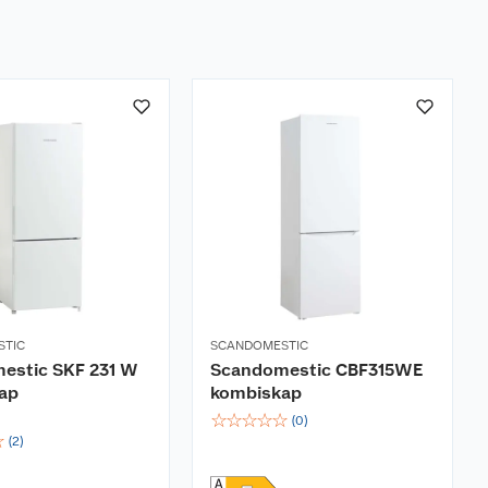
STIC
SCANDOMESTIC
estic SKF 231 W
Scandomestic CBF315WE
ap
kombiskap
☆
☆
☆
☆
☆
(
0
)
☆
(
2
)