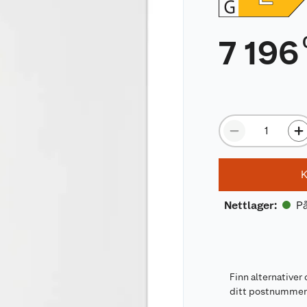
7 196
K
På
Nettlager
:
Finn alternativer 
ditt postnumme