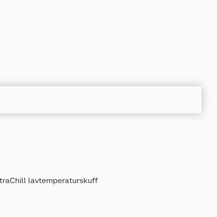
l
xtraChill lavtemperaturskuff