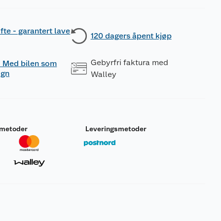
fte - garantert lave
120 dagers åpent kjøp
Gebyrfri faktura med
 - Med bilen som
ogn
Walley
smetoder
Leveringsmetoder