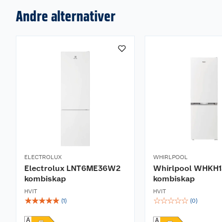
Andre alternativer
ELECTROLUX
WHIRLPOOL
Electrolux LNT6ME36W2
Whirlpool WHKH
kombiskap
kombiskap
HVIT
HVIT
☆
☆
☆
☆
☆
☆
☆
☆
☆
☆
(
1
)
(
0
)