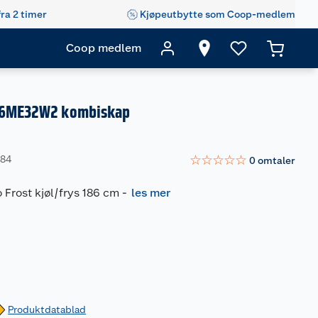
fra 2 timer
Kjøpeutbytte som Coop-medlem
Coop medlem
NT6ME32W2 kombiskap
☆
☆
☆
☆
☆
384
0
omtaler
 Frost kjøl/frys 186 cm
-
les mer
Produktdatablad