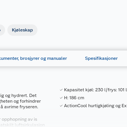
p
Kjøleskap
umenter, brosjyrer og manualer
Spesifikasjoner
Kapasitet kjøl: 230 l/frys: 101 
g og hydrert. Det
H: 186 cm
gheten og forhindrer
ActionCool hurtigkjøling og E
 å avrime fryseren.
r opphopning av is
tskilt luftsirkulasjon