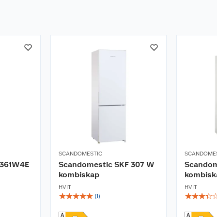
SCANDOMESTIC
SCANDOME
1361W4E
Scandomestic SKF 307 W
Scandom
kombiskap
kombisk
HVIT
HVIT
☆
☆
☆
☆
☆
☆
☆
☆
☆
(
1
)