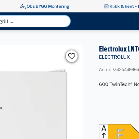
Obs BYGG Montering
Klikk & hent - 
Electrolux L
ELECTROLUX
Art nr: 7332543996
600 TwinTech® No