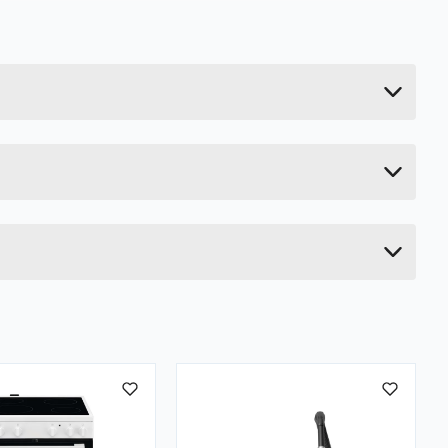
68 kg
Last ned / vis datablad
191.6 cm
70 cm
66 cm