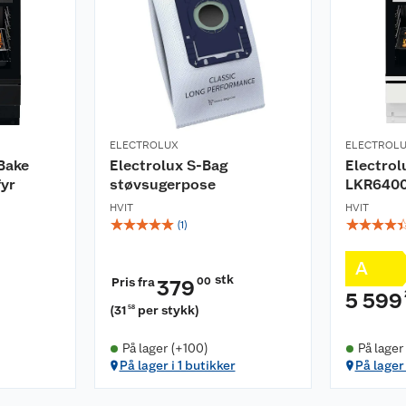
e- og frysedel
ELECTROLUX
ELECTROL
Bake
Electrolux S-Bag
Electro
yr
støvsugerpose
LKR640
HVIT
HVIT
☆
☆
☆
☆
☆
☆
☆
☆
☆
(
1
)
A
stk
Pris fra
00
379
5 599
(
31
per stykk
)
58
På lager (+100)
På lager
På lager i 1 butikker
På lager 