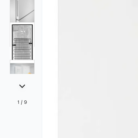
1
/
9