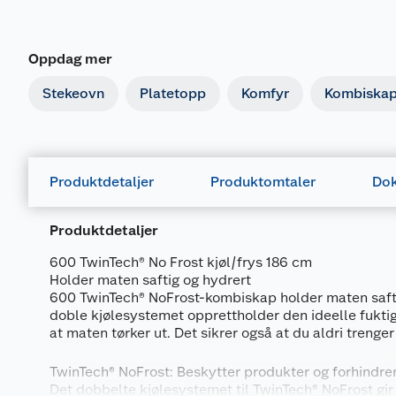
Oppdag mer
Stekeovn
Platetopp
Komfyr
Kombiska
Produktdetaljer
Produktomtaler
Dok
Produktdetaljer
600 TwinTech® No Frost kjøl/frys 186 cm
Holder maten saftig og hydrert
600 TwinTech® NoFrost-kombiskap holder maten safti
doble kjølesystemet opprettholder den ideelle fukti
at maten tørker ut. Det sikrer også at du aldri trenger
TwinTech® NoFrost: Beskytter produkter og forhindre
Det dobbelte kjølesystemet til TwinTech® NoFrost gir a