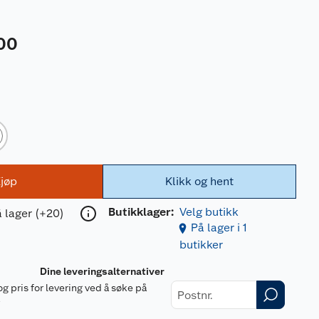
00
jøp
Klikk og hent
Butikklager:
Velg butikk
 lager (+20)
På lager i 1
butikker
Dine leveringsalternativer
og pris for levering ved å søke på
r