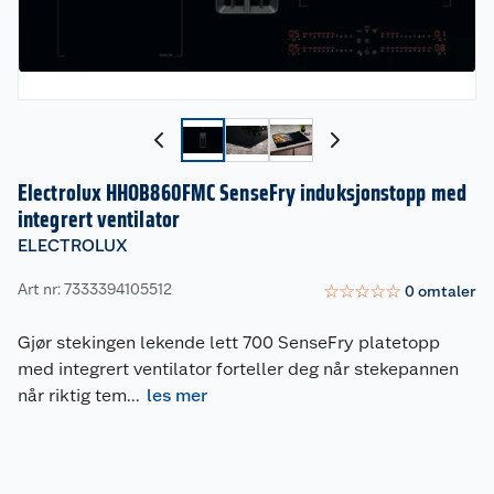
Electrolux HHOB860FMC SenseFry induksjonstopp med
integrert ventilator
ELECTROLUX
Art nr: 7333394105512
☆
☆
☆
☆
☆
0
omtaler
Gjør stekingen lekende lett 700 SenseFry platetopp
med integrert ventilator forteller deg når stekepannen
når riktig tem
...
les mer