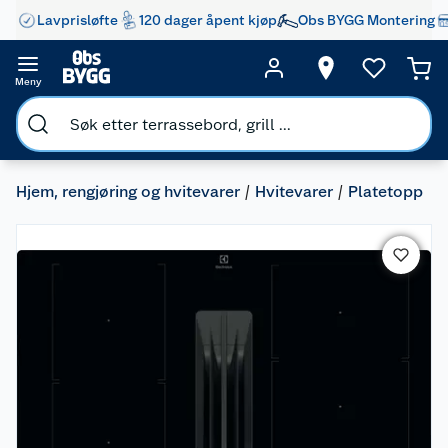
Lavprisløfte
120 dager åpent kjøp
Obs BYGG Montering
Meny
Hjem, rengjøring og hvitevarer
Hvitevarer
Platetopp