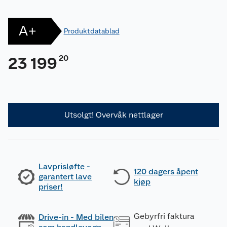
A+
Produktdatablad
20
23 199
Utsolgt! Overvåk nettlager
Lavprisløfte -
120 dagers åpent
garantert lave
kjøp
priser!
Gebyrfri faktura
Drive-in - Med bilen