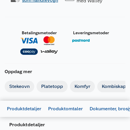
som handlevogn
med Walley
Betalingsmetoder
Leveringsmetoder
Oppdag mer
Stekeovn
Platetopp
Komfyr
Kombiskap
Dokumentasjon
Produktdetaljer
Produktomtaler
Dokumenter, brosj
1149502_7333394105512_.jpg
Last ned / vis datablad
Produktdetaljer