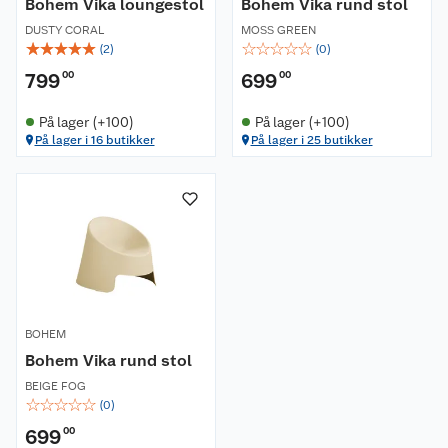
Bohem Vika loungestol
Bohem Vika rund stol
DUSTY CORAL
MOSS GREEN
☆
☆
☆
☆
☆
☆
☆
☆
☆
☆
(
2
)
(
0
)
799
00
699
00
På lager (+100)
På lager (+100)
Om oss
På lager i 16 butikker
På lager i 25 butikker
Kundeservice
Nyheter
Butikker
Våre merkevarer
Kontakt oss
Våre kjeder
Retur- og angrerett
Kjøpsvilkår
Hageinspirasjon
BOHEM
Bohem Vika rund stol
Reklamasjon
Personvern
Lavprisløfte
Oppussing med utemaling
BEIGE FOG
☆
☆
☆
☆
☆
(
0
)
Ofte stilte spørsmål
Cookies
Åpent kjøp
Oppussing med innemaling
699
00