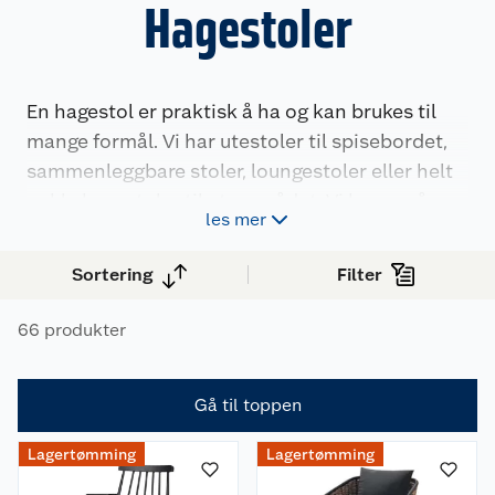
Hagestoler
En hagestol er praktisk å ha og kan brukes til
mange formål. Vi har utestoler til spisebordet,
sammenleggbare stoler, loungestoler eller helt
enkle hagestoler til uteområdet. Vi har også
les mer
fotkrakker.
Sortering
Filter
66 produkter
Gå til toppen
Lagertømming
Lagertømming