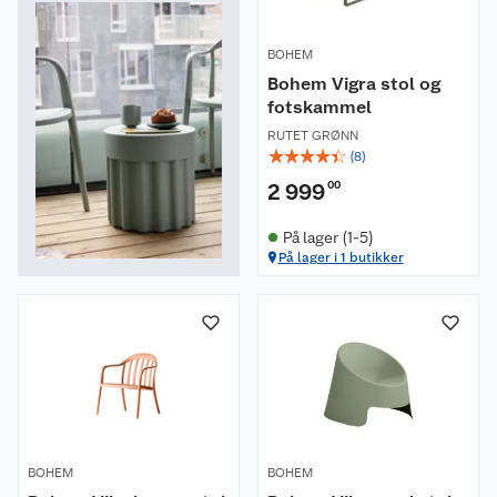
BOHEM
Bohem Vigra stol og
fotskammel
RUTET GRØNN
☆
☆
☆
☆
☆
(
8
)
2 999
00
På lager (1-5)
På lager i 1 butikker
BOHEM
BOHEM