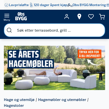
Lavprisløfte
120 dager åpent kjøp
Obs BYGG Montering
Meny
Hage og utemiljø
Hagemøbler og utemøbler
Hagestoler