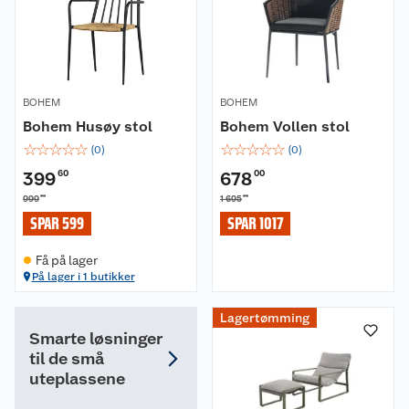
BOHEM
BOHEM
Bohem Husøy stol
Bohem Vollen stol
☆
☆
☆
☆
☆
☆
☆
☆
☆
☆
(
0
)
(
0
)
399
60
678
00
00
00
999
1 695
SPAR 599
SPAR 1017
Få på lager
På lager i 1 butikker
Lagertømming
Smarte løsninger
til de små
uteplassene