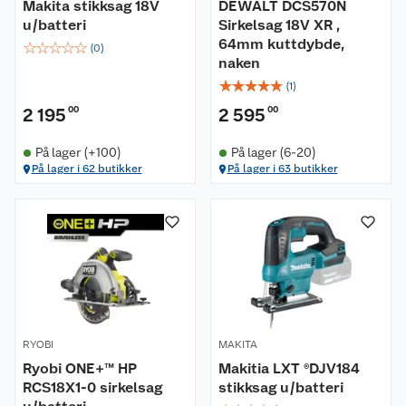
Makita stikksag 18V
DEWALT DCS570N
u/batteri
Sirkelsag 18V XR ,
64mm kuttdybde,
☆
☆
☆
☆
☆
(
0
)
naken
☆
☆
☆
☆
☆
(
1
)
2 195
00
2 595
00
På lager (+100)
På lager (6-20)
På lager i 62 butikker
På lager i 63 butikker
RYOBI
MAKITA
Ryobi ONE+™ HP
Makitia LXT ®DJV184
RCS18X1-0 sirkelsag
stikksag u/batteri