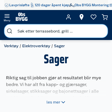
Lavprisløfte
120 dager åpent kjøp
Obs BYGG Montering
Meny
Verktøy
Elektroverktøy
Sager
Sager
Riktig sag til jobben gjør at resultatet blir mye
bedre. Vi har alt fra kapp- og gjærsager,
sirkelsager, stikksager og bajonettsager i alle
prisklasser. Perfekt uansett om du skal bygge ny
les mer
terrasse eller pusse opp et helt hus.