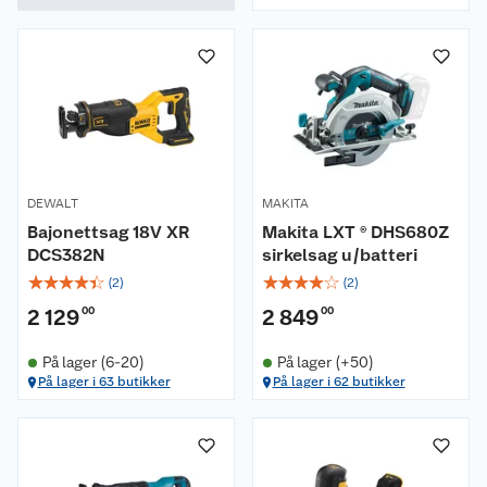
DEWALT
MAKITA
Bajonettsag 18V XR
Makita LXT ® DHS680Z
DCS382N
sirkelsag u/batteri
☆
☆
☆
☆
☆
☆
☆
☆
☆
☆
(
2
)
(
2
)
2 129
00
2 849
00
På lager (6-20)
På lager (+50)
På lager i 63 butikker
På lager i 62 butikker