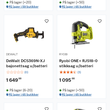
På lager (+20)
På lager (+50)
På lager i 59 butikker
På lager i 65 butikker
DEWALT
RYOBI
DeWalt DCS369N-XJ
Ryobi ONE+ RJS18-0
bajonettsag u/batteri
stikksag u/batteri
☆
☆
☆
☆
☆
☆
☆
☆
☆
☆
(
0
)
(
3
)
1 649
00
1 095
00
På lager (6-20)
På lager (+50)
På lager i 65 butikker
På lager i 65 butikker
Om oss