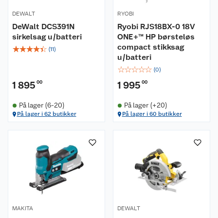
DEWALT
RYOBI
DeWalt DCS391N
Ryobi RJS18BX-0 18V
sirkelsag u/batteri
ONE+™ HP børsteløs
compact stikksag
☆
☆
☆
☆
☆
(
11
)
u/batteri
☆
☆
☆
☆
☆
(
0
)
1 895
00
1 995
00
På lager (6-20)
På lager (+20)
På lager i 62 butikker
På lager i 60 butikker
MAKITA
DEWALT