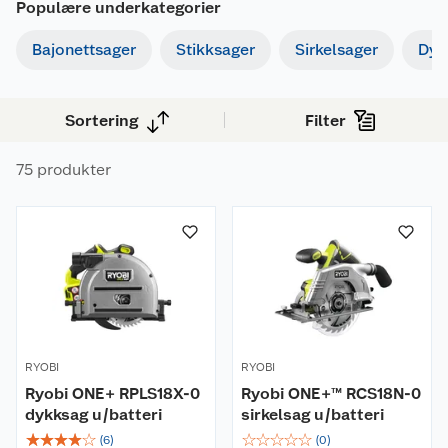
Populære underkategorier
Bajonettsager
Stikksager
Sirkelsager
Dyk
Sortering
Filter
75 produkter
RYOBI
RYOBI
Ryobi ONE+ RPLS18X-0
Ryobi ONE+™ RCS18N-0
dykksag u/batteri
sirkelsag u/batteri
☆
☆
☆
☆
☆
☆
☆
☆
☆
☆
(
6
)
(
0
)