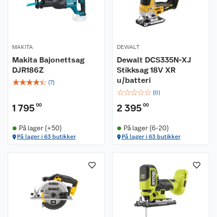
MAKITA
DEWALT
Makita Bajonettsag
Dewalt DCS335N-XJ
DJR186Z
Stikksag 18V XR
u/batteri
☆
☆
☆
☆
☆
(
7
)
☆
☆
☆
☆
☆
(
0
)
1 795
00
2 395
00
På lager (+50)
På lager (6-20)
På lager i 63 butikker
På lager i 63 butikker