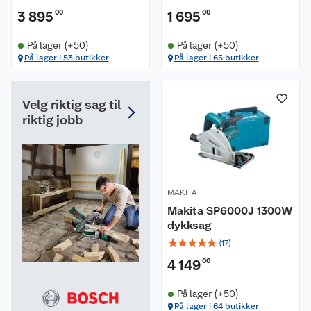
3 895
00
1 695
00
På lager (+50)
På lager (+50)
På lager i 53 butikker
På lager i 65 butikker
Velg riktig sag til
riktig jobb
MAKITA
Makita SP6000J 1300W
dykksag
☆
☆
☆
☆
☆
(
17
)
4 149
00
På lager (+50)
På lager i 64 butikker