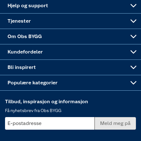
Leveringsalternativer
Nøkkelfiling
Samvirkelag
Coop Mastercard
Live-shopping
Maling
Hjelp og support
Alle tjenester
Virksomheten
Klikk og hent
DIY-prosjekter
Verktøy
Tjenester
Sponsorvirksomheten
Coop Bedriftskort
Hytte og beredskapsutstyr
Dører
Om Obs BYGG
Obs BYGG Montering
Gavetips
Vindu
Kundefordeler
Annonserte varer
Hjem, rengjøring og hvitevarer
Bli inspirert
Varme
Populære kategorier
Tilbud, inspirasjon og informasjon
Få nyhetsbrev fra Obs BYGG
E-postadresse
Meld meg på