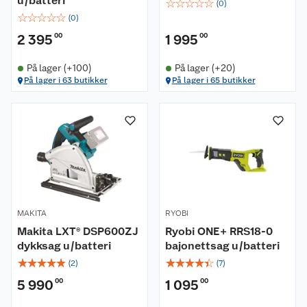
u/batteri
☆
☆
☆
☆
☆
(
0
)
☆
☆
☆
☆
☆
(
0
)
2 395
00
1 995
00
På lager (+100)
På lager (+20)
På lager i 63 butikker
På lager i 65 butikker
MAKITA
RYOBI
Makita LXT® DSP600ZJ
Ryobi ONE+ RRS18-0
dykksag u/batteri
bajonettsag u/batteri
☆
☆
☆
☆
☆
☆
☆
☆
☆
☆
(
2
)
(
7
)
5 990
00
1 095
00