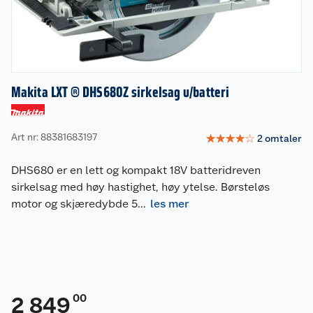
Makita LXT ® DHS680Z sirkelsag u/batteri
Art nr: 88381683197
☆
☆
☆
☆
☆
2
omtaler
DHS680 er en lett og kompakt 18V batteridreven
sirkelsag med høy hastighet, høy ytelse. Børsteløs
motor og skjæredybde 5
...
les mer
00
2 849