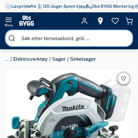
Lavprisløfte
120 dager åpent kjøp
Obs BYGG Montering
Meny
...
Elektroverktøy
Sager
Sirkelsager