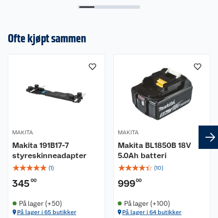
Leveringsomfang
Medfølgende tilbehør:
Ofte kjøpt sammen
Parallellanlegg
Støvsugeradapter
Verktøy for bladskifte
Sirkelsagblad
Bruksanvisning
Egenskaper
Spenning 18 V
MAKITA
MAKITA
Maks skjæredybde ved 90° 57 mm
Makita 191B17-7
Makita BL1850B 18V
Maks skjæredybde ved 45° 41 mm
styreskinneadapter
5.0Ah batteri
Maks skjæredybde ved 50° 37 mm
☆
☆
☆
☆
☆
☆
☆
☆
☆
☆
(
1
)
(
10
)
Maks helning 0 / 50 º-Turtall 5000 min⁻¹
345
00
999
00
Vekt med batteri (EPTA) 3,0 - 3,3 kg
Batteritype Li-ion
På lager (+50)
På lager (+100)
Maks utgangseffekt 680 W
På lager i 65 butikker
På lager i 64 butikker