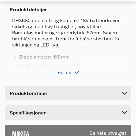
Produktdetaljer
DHS680 er en lett og kompakt 18V batteridreven
sirkelsag med høy hastighet, høy ytelse.
Børsteløs motor og skjæredybde 57mm. Sagen
Generelt
har blåsefunksjon i front for å blåse støv bort fra
siktlinjen og LED-lys.
Artikkelnummer
88381683197
Leverandørens artikkelnummer
DHS680Z
Bladdiameter: 165 mm
Omdregninger: 5000 min⁻¹
Forpakningsmål
les mer
Batterisystem: LXT 18V - batteri og lader må
Bruttovekt
3.34 kg
kjøpes separat
Høyde
26 cm
Produktomtaler
Bruksområde
Lengde
35.8 cm
Sagen passer til materialer som tre, spon, finer,
Bredde
20 cm
MDF mm. Med sitt 165mm blad har den en maks
Spesifikasjoner
skjæredybde på 57mm ved 90° og 41 mm ved
45°. Leveres med et 25T Efficut blad for tre.
MAKITA
Se hele utvalget
Efficut sirkelsagblad til tre, 165mm diameter,