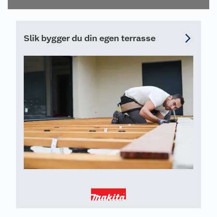
20mm senterhull og 25 sagtenner. ATAFR tanning
med 25 sagtenner egner seg for effektiv kapping
av treverk.
Slik bygger du din egen terrasse
Batterisystem
Med Makitas børsteløse motor som eliminerer
kullbørster slik at motoren kan kjøre kjøligere og
mer effektivt for lengre levetid. Den elektronisk
kontrollerte børsteløse motoren bruker energi
effektivt for å tilpasse dereiemoment og turtall til
de skiftende kravene til arbeidsområdet.
Makitas Lithium-ion Xtreme Technology (LXT)
plattform er verdens største kompatible 18V
slide-in batteriplattform. Makitas børsteløse
motorer, batteriteknologi og forbedret
kommunikasjon jobber sammen for å levere kraft,
hastighet og driftstid. Med løsninger for alle
behov får brukerne maksimal ytelse og
effektivitet med LXT-plattformen. Alle batterier
leveres med 4-trinns batteriindikator.