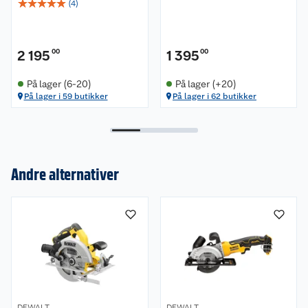
☆
☆
☆
☆
☆
(
4
)
2 195
00
1 395
00
På lager (6-20)
På lager (+20)
På lager i 59 butikker
På lager i 62 butikker
Andre alternativer
Om oss
Kundeservice
Nyheter
Butikker
Våre merkevarer
Kontakt oss
Våre kjeder
DEWALT
DEWALT