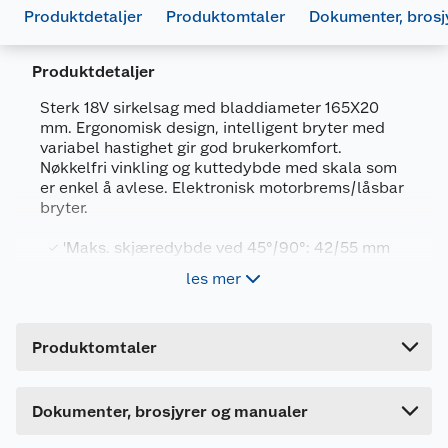
Produktdetaljer
Produktomtaler
Dokumenter, brosj
Produktdetaljer
Sterk 18V sirkelsag med bladdiameter 165X20
mm. Ergonomisk design, intelligent bryter med
variabel hastighet gir god brukerkomfort.
Nøkkelfri vinkling og kuttedybde med skala som
er enkel å avlese. Elektronisk motorbrems/låsbar
bryter.
Generelt
'Maks. skjæredybde ved 45°/90°: 42/55 mm
Artikkelnummer
5035048356210
Bladdiameter 165x20 mm
les mer
Leverandørens artikkelnummer
DCS391N-XJ
Ubelastet hastighet / tomgangsturtall: 3700
o/min
Forpakningsmål
Monteringsinstruksjon
Batterisystem: 18V XR Li-ion - batteri og
Produktomtaler
Bruttovekt
lader kjøpes separat
3.64 kg
689260_5035048356210_.pdf
Sagblad Ø 165 mm hardmetallblad
Høyde
21 cm
Last ned / vis datablad
Dokumenter, brosjyrer og manualer
Lengde
38.6 cm
Bruksområde