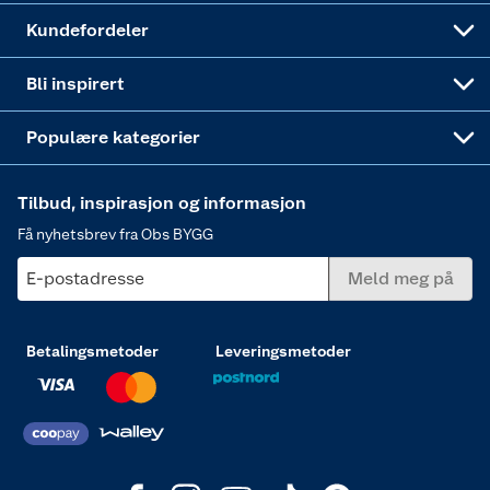
Obs BYGG Montering
Gavetips
Vindu
Kundefordeler
Annonserte varer
Hjem, rengjøring og hvitevarer
Bli inspirert
Varme
Populære kategorier
Tilbud, inspirasjon og informasjon
Få nyhetsbrev fra Obs BYGG
E-postadresse
Meld meg på
Betalingsmetoder
Leveringsmetoder