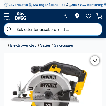
Lavprisløfte
120 dager åpent kjøp
Obs BYGG Montering
Meny
...
Elektroverktøy
Sager
Sirkelsager