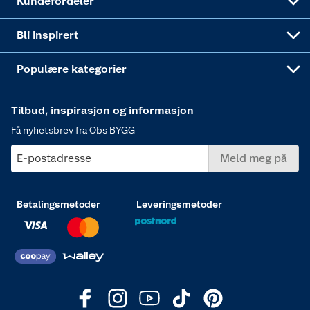
Kundefordeler
Annonserte varer
Hjem, rengjøring og hvitevarer
Bli inspirert
Varme
Populære kategorier
Tilbud, inspirasjon og informasjon
Få nyhetsbrev fra Obs BYGG
E-postadresse
Meld meg på
Betalingsmetoder
Leveringsmetoder