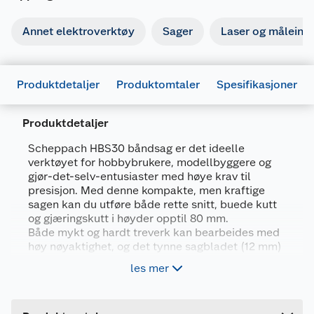
Annet elektroverktøy
Sager
Laser og måleins
Produktdetaljer
Produktomtaler
Spesifikasjoner
Produktdetaljer
Scheppach HBS30 båndsag er det ideelle
verktøyet for hobbybrukere, modellbyggere og
gjør-det-selv-entusiaster med høye krav til
Generelt
presisjon. Med denne kompakte, men kraftige
sagen kan du utføre både rette snitt, buede kutt
Artikkelnummer
4046664073499
og gjæringskutt i høyder opptil 80 mm.
Leverandørens artikkelnummer
5901501905
Både mykt og hardt treverk kan bearbeides med
høy nøyaktighet, og det tynne sagbladet (12 mm)
Forpakningsmål
gir minimalt materialsvinn og rene, presise kanter.
les mer
Bruttovekt
21 kg
Kuttekapasitet (tykkelse/bredde): 80/200
Høyde
42 cm
mm