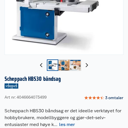
Scheppach HBS30 båndsag
Art nr: 4046664073499
☆
☆
☆
☆
☆
3
omtaler
Scheppach HBS30 båndsag er det ideelle verktøyet for
hobbybrukere, modellbyggere og gjør-det-selv-
entusiaster med høye k
...
les mer