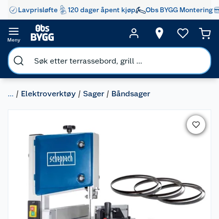
Lavprisløfte
120 dager åpent kjøp
Obs BYGG Montering
Meny
...
Elektroverktøy
Sager
Båndsager