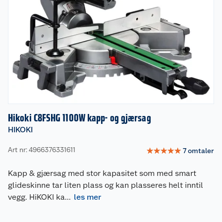
Hikoki C8FSHG 1100W kapp- og gjærsag
HIKOKI
Art nr: 4966376331611
☆
☆
☆
☆
☆
7
omtaler
Kapp & gjærsag med stor kapasitet som med smart
glideskinne tar liten plass og kan plasseres helt inntil
vegg. HiKOKI ka
...
les mer