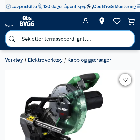
Lavprisløfte
120 dager åpent kjøp
Obs BYGG Montering
Meny
Verktøy
Elektroverktøy
Kapp og gjærsager