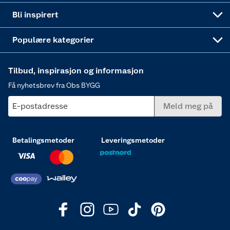
Annonserte varer
Hjem, rengjøring og hvitevarer
Bli inspirert
Varme
Populære kategorier
Tilbud, inspirasjon og informasjon
Få nyhetsbrev fra Obs BYGG
E-postadresse
Meld meg på
Betalingsmetoder
Leveringsmetoder