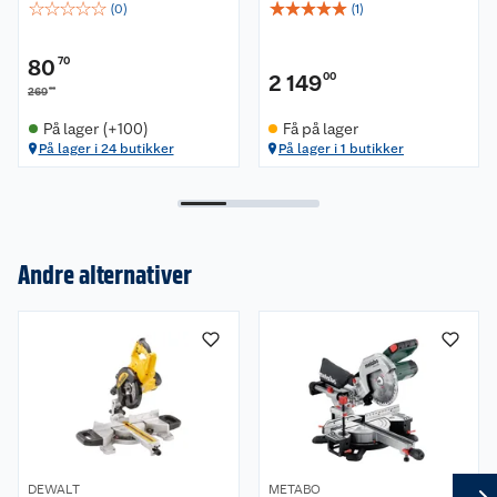
☆
☆
☆
☆
☆
☆
☆
☆
☆
☆
(
0
)
(
1
)
80
70
2 149
00
00
269
På lager (+100)
Få på lager
På lager i 24 butikker
På lager i 1 butikker
Om oss
Andre alternativer
Kundeservice
Nyheter
Butikker
Våre merkevarer
Kontakt oss
Våre kjeder
Retur- og angrerett
Kjøpsvilkår
Hageinspirasjon
DEWALT
METABO