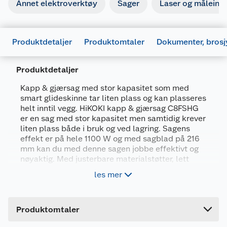
Annet elektroverktøy
Sager
Laser og måleins
Produktdetaljer
Produktomtaler
Dokumenter, brosj
Produktdetaljer
Kapp & gjærsag med stor kapasitet som med
smart glideskinne tar liten plass og kan plasseres
helt inntil vegg. HiKOKI kapp & gjærsag C8FSHG
er en sag med stor kapasitet men samtidig krever
liten plass både i bruk og ved lagring. Sagens
effekt er på hele 1100 W og med sagblad på 216
Generelt
mm kan du med denne sagen jobbe effektivt og
nøyaktig. Med justerbare materialstøtter, lett
Artikkelnummer
4966376331611
avlesbare måleskalaer og laser får du ett
les mer
nøyaktig kapp hver gang. Sagen har mykt
Leverandørens artikkelnummer
68100915
håndtak som demper vibrasjoner og spindellås
Forpakningsmål
for verktøyløst bladbytte
Produktdatablad
Produktomtaler
Bruttovekt
17 kg
687227_4966376331611_.pdf
Maks tverrsnitt v/90° (H x B) 65x280 /