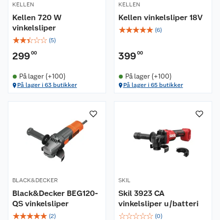
KELLEN
KELLEN
Kellen 720 W
Kellen vinkelsliper 18V
vinkelsliper
☆
☆
☆
☆
☆
(
6
)
☆
☆
☆
☆
☆
(
5
)
299
00
399
00
På lager (+100)
På lager (+100)
På lager i 63 butikker
På lager i 65 butikker
BLACK&DECKER
SKIL
Black&Decker BEG120-
Skil 3923 CA
QS vinkelsliper
vinkelsliper u/batteri
☆
☆
☆
☆
☆
☆
☆
☆
☆
☆
(
2
)
(
0
)