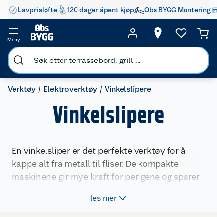
Lavprisløfte
120 dager åpent kjøp
Obs BYGG Montering
Meny
Verktøy
Elektroverktøy
Vinkelslipere
Vinkelslipere
En vinkelsliper er det perfekte verktøy for å
kappe alt fra metall til fliser. De kompakte
maskinene gir mye kraft for pengene og sparer
deg for mye tid. Hos oss kan du velge mellom
les mer
varianter fra kjente merkevarer som DeWalt,
Ryobi, Makita og Bosch eller rimeligere