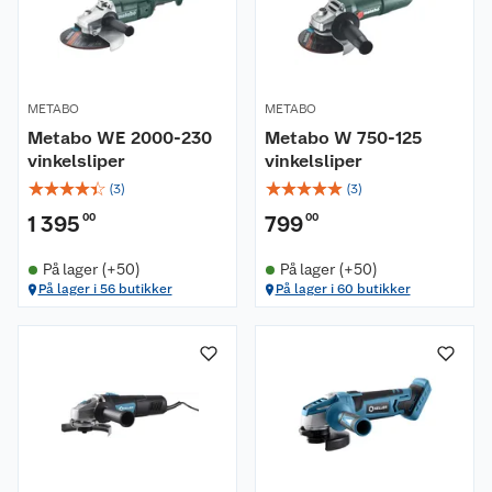
METABO
METABO
Metabo WE 2000-230
Metabo W 750-125
vinkelsliper
vinkelsliper
☆
☆
☆
☆
☆
☆
☆
☆
☆
☆
(
3
)
(
3
)
1 395
00
799
00
På lager (+50)
På lager (+50)
På lager i 56 butikker
På lager i 60 butikker