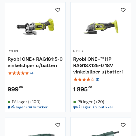
RYOBI
RYOBI
Ryobi ONE+ RAG18115-0
Ryobi ONE+™ HP
vinkelsliper u/batteri
RAG18X125-0 18V
vinkelsliper u/batteri
☆
☆
☆
☆
☆
(
4
)
☆
☆
☆
☆
☆
(
1
)
999
00
1 895
00
På lager (+100)
På lager (+20)
På lager i 64 butikker
På lager i 62 butikker