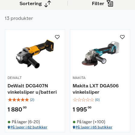
Sortering
Filter
varianter for deg som kun trenger vinkelsliperen
av og til.
13 produkter
DEWALT
MAKITA
DeWalt DCG407N
Makita LXT DGA506
vinkelsliper u/batteri
vinkelsliper
☆
☆
☆
☆
☆
☆
☆
☆
☆
☆
(
2
)
(
0
)
1 880
00
1 995
00
På lager (6-20)
På lager (+100)
På lager i 62 butikker
På lager i 65 butikker