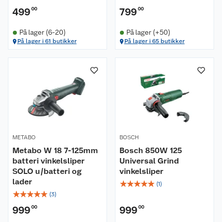
499
00
799
00
På lager (6-20)
På lager (+50)
På lager i 61 butikker
På lager i 65 butikker
METABO
BOSCH
Metabo W 18 7-125mm
Bosch 850W 125
batteri vinkelsliper
Universal Grind
SOLO u/batteri og
vinkelsliper
lader
☆
☆
☆
☆
☆
(
1
)
☆
☆
☆
☆
☆
(
3
)
999
00
999
00