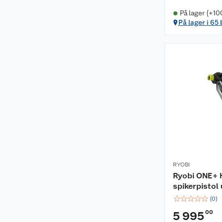
På lager (+10
På lager i 65
RYOBI
Ryobi ONE+ 
spikerpistol 
☆
☆
☆
☆
☆
(
0
)
00
5 995