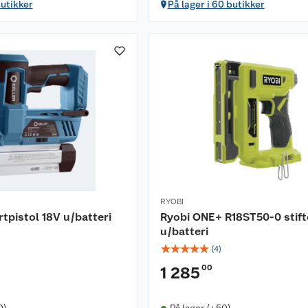
butikker
På lager i 60 butikker
RYOBI
rtpistol 18V u/batteri
Ryobi ONE+ R18ST50-0 stift
u/batteri
☆
☆
☆
☆
☆
(
4
)
00
1 285