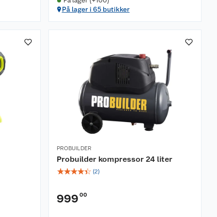
På lager (+100)
På lager i 65 butikker
PROBUILDER
Probuilder kompressor 24 liter
☆
☆
☆
☆
☆
(
2
)
00
999