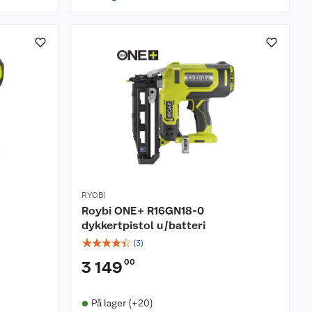
RYOBI
Roybi ONE+ R16GN18-0
dykkertpistol u/batteri
☆
☆
☆
☆
☆
(
3
)
00
3 149
På lager (+20)