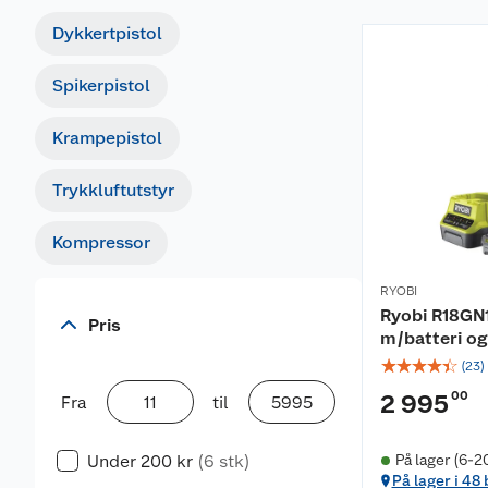
Dykkertpistol
Spikerpistol
Krampepistol
Trykkluftutstyr
Kompressor
RYOBI
Ryobi R18GN1
Pris
m/batteri og
☆
☆
☆
☆
☆
(
23
)
00
2 995
Fra
til
Under 200 kr
(6 stk)
På lager (6-2
På lager i 48