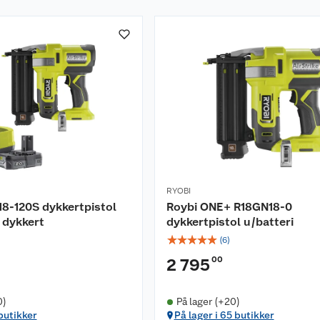
RYOBI
8-120S dykkertpistol
Roybi ONE+ R18GN18-0
 dykkert
dykkertpistol u/batteri
☆
☆
☆
☆
☆
(
6
)
00
2 795
0)
På lager (+20)
 butikker
På lager i 65 butikker