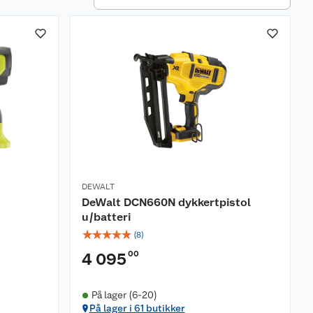
DEWALT
DeWalt DCN660N dykkertpistol
u/batteri
☆
☆
☆
☆
☆
(
8
)
00
4 095
På lager (6-20)
På lager i 61 butikker