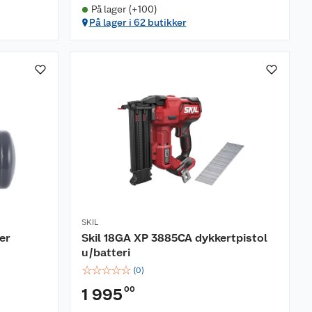
På lager (+100)
På lager i 62 butikker
SKIL
er
Skil 18GA XP 3885CA dykkertpistol
u/batteri
☆
☆
☆
☆
☆
(
0
)
00
1 995