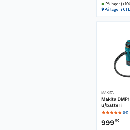
På lager (+10
På lager i 61 
MAKITA
Makita DMP1
u/batteri
☆
☆
☆
☆
☆
(
14
)
00
999