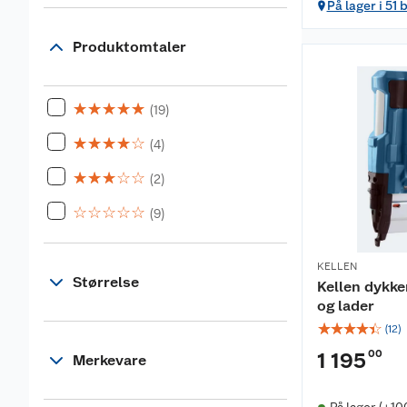
På lager i 51 
Produktomtaler
☆
☆
☆
☆
☆
(19)
☆
☆
☆
☆
☆
(4)
☆
☆
☆
☆
☆
(2)
☆
☆
☆
☆
☆
(9)
KELLEN
Størrelse
Kellen dykke
og lader
☆
☆
☆
☆
☆
(
12
)
00
1 195
Merkevare