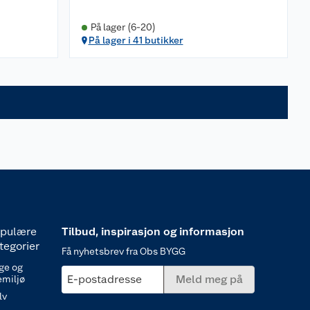
På lager (6-20)
På lager i 41 butikker
pulære
Tilbud, inspirasjon og informasjon
tegorier
Få nyhetsbrev fra Obs BYGG
ge og
E-postadresse
Meld meg på
emiljø
lv