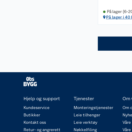
På lager (6-2
På lager i 40
Hjelp og support
Tjenester
Om 
Kundeservice
Monteringstjenester
Om o
Butikker
Leie tilhenger
Nyhe
Kontakt oss
Leie verktøy
Våre
Retur- og angrerett
Nøkkelfiling
Våre