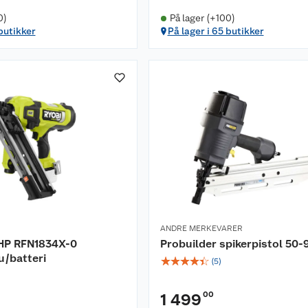
0)
På lager (+100)
 butikker
På lager i 65 butikker
ANDRE MERKEVARER
HP RFN1834X-0
Probuilder spikerpistol 50
u/batteri
☆
☆
☆
☆
☆
(
5
)
00
1 499