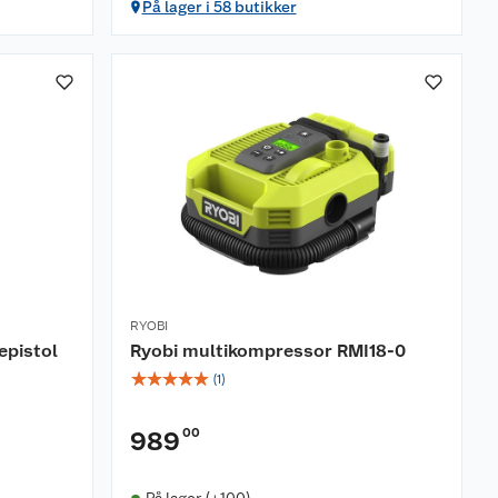
På lager i 58 butikker
RYOBI
epistol
Ryobi multikompressor RMI18-0
☆
☆
☆
☆
☆
(
1
)
00
989