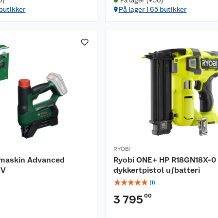
0)
På lager (+50)
 butikker
På lager i 65 butikker
RYOBI
emaskin Advanced
Ryobi ONE+ HP R18GN18X-0
8V
dykkertpistol u/batteri
☆
☆
☆
☆
☆
(
1
)
00
3 795