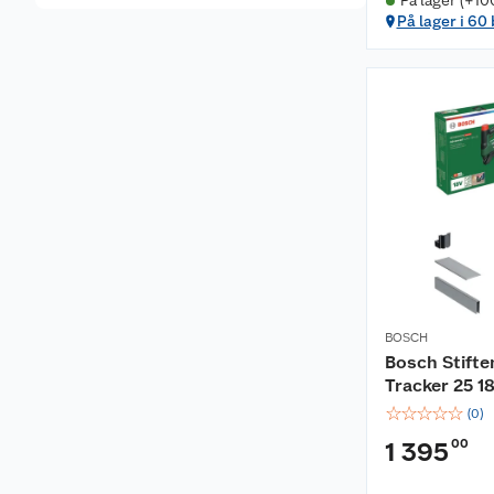
På lager (+10
På lager i 60
BOSCH
Bosch Stift
Tracker 25 1
☆
☆
☆
☆
☆
(
0
)
00
1 395