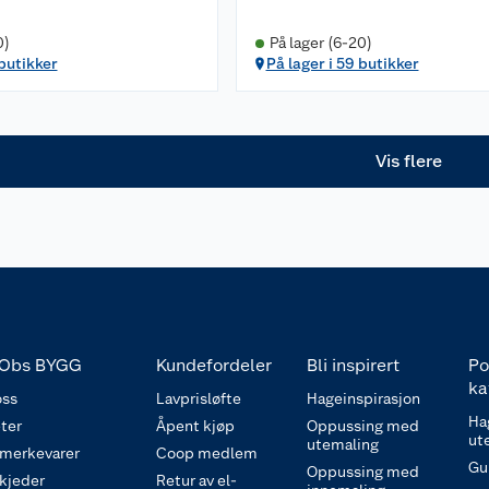
0)
På lager (6-20)
 butikker
På lager i 59 butikker
Vis flere
Obs BYGG
Kundefordeler
Bli inspirert
Po
ka
ss
Lavprisløfte
Hageinspirasjon
Ha
ter
Åpent kjøp
Oppussing med
ut
utemaling
 merkevarer
Coop medlem
Gu
Oppussing med
 kjeder
Retur av el-