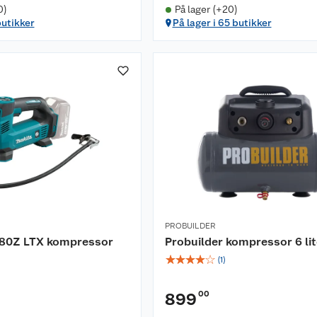
0)
På lager (+20)
butikker
På lager i 65 butikker
PROBUILDER
80Z LTX kompressor
Probuilder kompressor 6 lit
☆
☆
☆
☆
☆
(
1
)
00
899