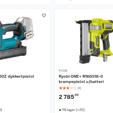
RYOBI
50Z dykkertpistol
Ryobi ONE+ R18GS18-0
krampepistol u/batteri
☆
☆
☆
☆
☆
(
2
)
00
2 785
0)
På lager (+20)