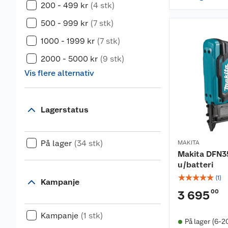
200 - 499 kr
(4 stk)
500 - 999 kr
(7 stk)
1000 - 1999 kr
(7 stk)
2000 - 5000 kr
(9 stk)
Vis flere alternativ
Lagerstatus
På lager
(34 stk)
MAKITA
Makita DFN3
u/batteri
☆
☆
☆
☆
☆
(
1
)
Kampanje
00
3 695
Kampanje
(1 stk)
På lager (6-2