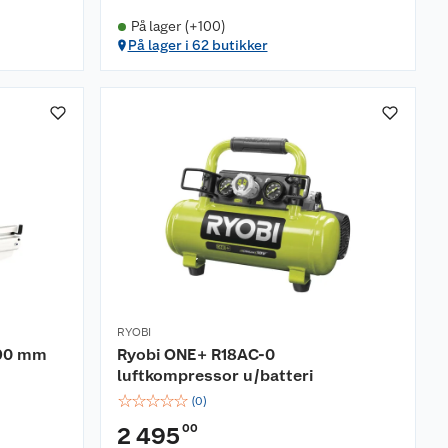
På lager (+100)
På lager i 62 butikker
RYOBI
-90 mm
Ryobi ONE+ R18AC-0
luftkompressor u/batteri
☆
☆
☆
☆
☆
(
0
)
00
2 495