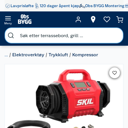
Lavprisløfte
120 dager åpent kjøp
Obs BYGG Montering
Meny
...
Elektroverktøy
Trykkluft
Kompressor