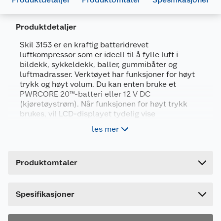
Produktdetaljer
Skil 3153 er en kraftig batteridrevet
luftkompressor som er ideell til å fylle luft i
bildekk, sykkeldekk, baller, gummibåter og
Generelt
luftmadrasser. Verktøyet har funksjoner for høyt
trykk og høyt volum. Du kan enten bruke et
Artikkelnummer
8719643003621
PWRCORE 20™-batteri eller 12 V DC
Leverandørens artikkelnummer
VA1E3153CA
(kjøretøystrøm). Når funksjonen for høyt trykk
brukes, vil LCD-displayet tydelig vise
Forpakningsmål
trykkmåleren og informasjon om måltrykk. Du
les mer
kan stille inn måltrykk med knappene. Verktøyet
Bruttovekt
2.1 kg
slås av automatisk når det nødvendige trykket er
Høyde
21.6 cm
nådd. Forskjellig pumping krever forskjellig
Produktomtaler
tilbehør. En praktisk funksjon til denne
Lengde
31.6 cm
batteridrevne luftkompressoren er at den har en
praktisk integrert oppbevaringsplassering for det
Bredde
15.4 cm
Dette produktet har ikke fått noen omtale ennå.
forskjellige tilbehøret. Dette sikrer at du alltid har
Spesifikasjoner
det riktige tilbehøret for hånden. Skil 3153 CA
Hvis du kjøper produktet får du invitasjon til å gi
leveres med en Presta ventiladapter, nippel til
en omtale.