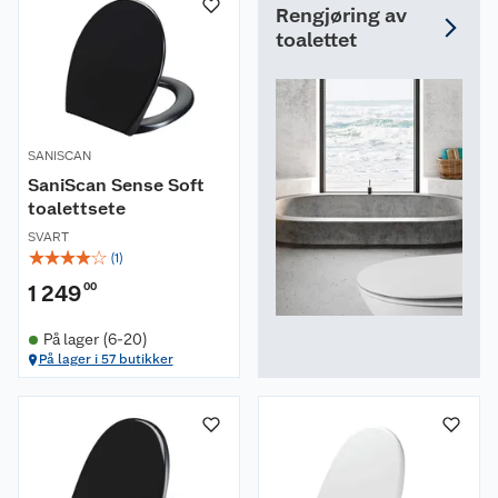
Rengjøring av
toalettet
SANISCAN
SaniScan Sense Soft
toalettsete
SVART
☆
☆
☆
☆
☆
(
1
)
1 249
00
På lager (6-20)
På lager i 57 butikker