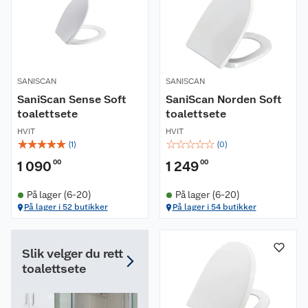
SANISCAN
SANISCAN
SaniScan Sense Soft
SaniScan Norden Soft
toalettsete
toalettsete
HVIT
HVIT
☆
☆
☆
☆
☆
☆
☆
☆
☆
☆
(
1
)
(
0
)
1 090
00
1 249
00
På lager (6-20)
På lager (6-20)
På lager i 52 butikker
På lager i 54 butikker
Slik velger du rett
toalettsete