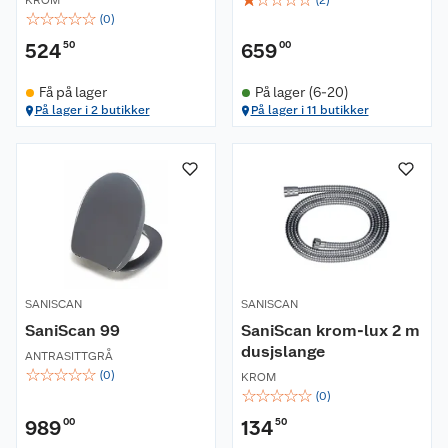
KROM
(
2
)
☆
☆
☆
☆
☆
(
0
)
524
50
659
00
Få på lager
På lager (6-20)
På lager i 2 butikker
På lager i 11 butikker
Om oss
Kundeservice
Nyheter
Butikker
Våre merkevarer
SANISCAN
SANISCAN
Kontakt oss
Våre kjeder
SaniScan 99
SaniScan krom-lux 2 m
dusjslange
Retur- og angrerett
Kjøpsvilkår
ANTRASITTGRÅ
Hageinspirasjon
☆
☆
☆
☆
☆
(
0
)
KROM
☆
☆
☆
☆
☆
(
0
)
Reklamasjon
Personvern
Lavprisløfte
Oppussing med utemaling
989
00
134
50