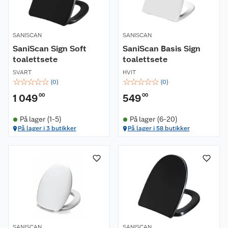
SANISCAN
SANISCAN
SaniScan Sign Soft
SaniScan Basis Sign
toalettsete
toalettsete
SVART
HVIT
☆
☆
☆
☆
☆
☆
☆
☆
☆
☆
(
0
)
(
0
)
1 049
00
549
00
På lager (1-5)
På lager (6-20)
På lager i 3 butikker
På lager i 58 butikker
SANISCAN
SANISCAN