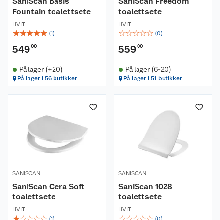
SaniScan Basis
SaniScan Freedom
Fountain toalettsete
toalettsete
HVIT
HVIT
☆
☆
☆
☆
☆
☆
☆
☆
☆
☆
(
1
)
(
0
)
549
00
559
00
På lager (+20)
På lager (6-20)
På lager i 56 butikker
På lager i 51 butikker
SANISCAN
SANISCAN
SaniScan Cera Soft
SaniScan 1028
toalettsete
toalettsete
HVIT
HVIT
☆
☆
☆
☆
☆
☆
☆
☆
☆
☆
(
1
)
(
0
)