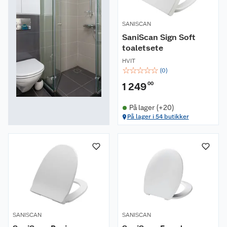
SANISCAN
SaniScan Sign Soft
toaletsete
HVIT
☆
☆
☆
☆
☆
(
0
)
1 249
00
På lager (+20)
På lager i 54 butikker
SANISCAN
SANISCAN