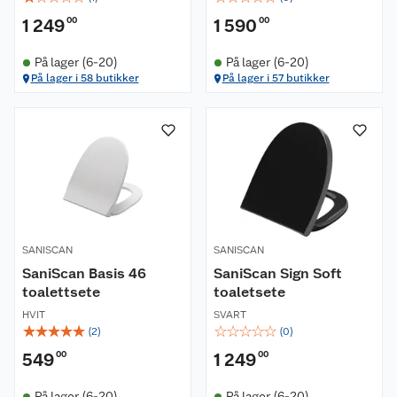
1 249
00
1 590
00
På lager (6-20)
På lager (6-20)
På lager i 58 butikker
På lager i 57 butikker
SANISCAN
SANISCAN
SaniScan Basis 46
SaniScan Sign Soft
toalettsete
toaletsete
HVIT
SVART
☆
☆
☆
☆
☆
☆
☆
☆
☆
☆
(
2
)
(
0
)
549
00
1 249
00
På lager (6-20)
På lager (6-20)