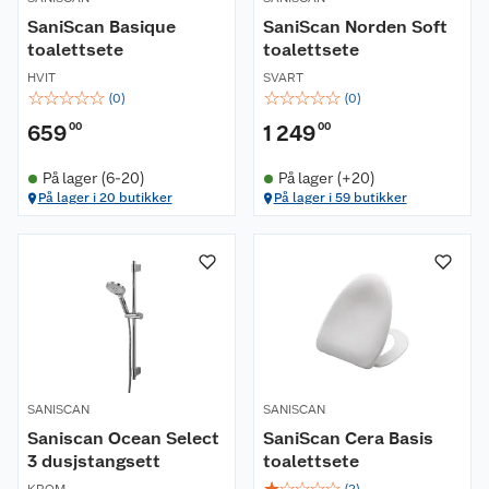
SaniScan Basique
SaniScan Norden Soft
toalettsete
toalettsete
HVIT
SVART
☆
☆
☆
☆
☆
☆
☆
☆
☆
☆
(
0
)
(
0
)
659
00
1 249
00
På lager (6-20)
På lager (+20)
På lager i 20 butikker
På lager i 59 butikker
SANISCAN
SANISCAN
Saniscan Ocean Select
SaniScan Cera Basis
3 dusjstangsett
toalettsete
☆
☆
☆
☆
☆