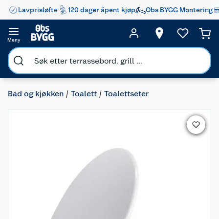
Lavprisløfte
120 dager åpent kjøp
Obs BYGG Montering
Meny
Bad og kjøkken
Toalett
Toalettseter