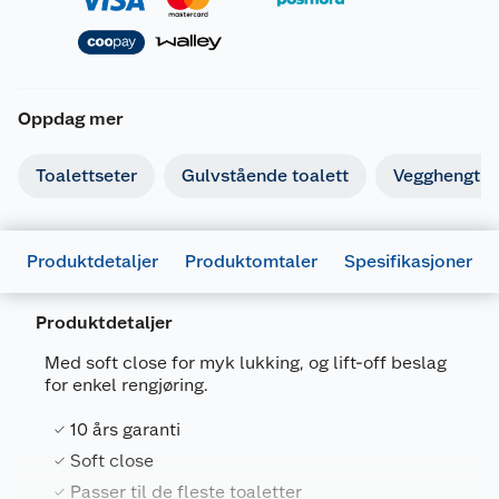
Oppdag mer
Toalettseter
Gulvstående toalett
Vegghengt to
Produktdetaljer
Produktomtaler
Spesifikasjoner
Produktdetaljer
Generelt
Med soft close for myk lukking, og lift-off beslag
for enkel rengjøring.
Artikkelnummer
5708590303840
10 års garanti
Leverandørens
S792000-
artikkelnummer
BS24999
Soft close
Passer til de fleste toaletter
Farge
HVIT