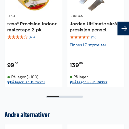
TESA
JORDAN
tesa® Precision Indoor
Jordan Ultimate skrå
malertape 2-pk
presisjon pensel
☆
☆
☆
☆
☆
☆
☆
☆
☆
☆
(
45
)
(
12
)
Finnes i 3 størrelser
99
00
139
00
På lager (+100)
På lager
På lager i 65 butikker
På lager i 65 butikker
Andre alternativer
Om oss