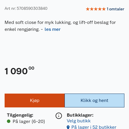
Art nr: 5708590303840
☆
☆
☆
☆
☆
1
omtaler
Med soft close for myk lukking, og lift-off beslag for
enkel rengjøring.
-
les mer
00
1 090
Kjøp
Klikk og hent
Tilgjengelig
:
Butikklager:
Velg butikk
På lager (6-20)
På lager i 52 butikker