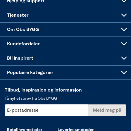
Hjelp og support
Alle tjenester
Virksomheten
Klikk og hent
DIY-prosjekter
Verktøy
Tjenester
Sponsorvirksomheten
Coop Bedriftskort
Hytte og beredskapsutstyr
Dører
Om Obs BYGG
Obs BYGG Montering
Gavetips
Vindu
Kundefordeler
Annonserte varer
Hjem, rengjøring og hvitevarer
Bli inspirert
Varme
Populære kategorier
Tilbud, inspirasjon og informasjon
Få nyhetsbrev fra Obs BYGG
E-postadresse
Meld meg på
Betalingsmetoder
Leveringsmetoder