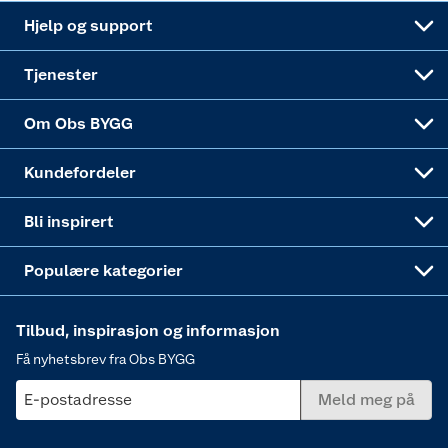
Leveringsalternativer
Nøkkelfiling
Samvirkelag
Coop Mastercard
Live-shopping
Maling
Hjelp og support
Alle tjenester
Virksomheten
Klikk og hent
DIY-prosjekter
Verktøy
Tjenester
Sponsorvirksomheten
Coop Bedriftskort
Hytte og beredskapsutstyr
Dører
Om Obs BYGG
Obs BYGG Montering
Gavetips
Vindu
Kundefordeler
Annonserte varer
Hjem, rengjøring og hvitevarer
Bli inspirert
Varme
Populære kategorier
Tilbud, inspirasjon og informasjon
Få nyhetsbrev fra Obs BYGG
E-postadresse
Meld meg på