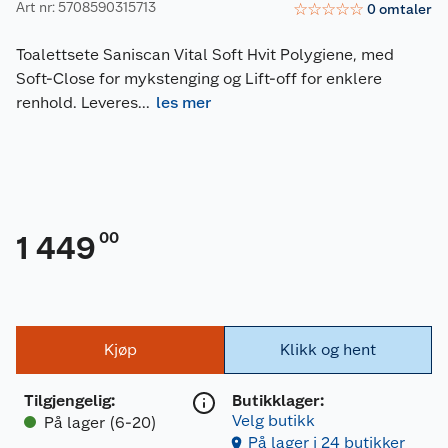
Art nr: 5708590315713
☆
☆
☆
☆
☆
0
omtaler
Toalettsete Saniscan Vital Soft Hvit Polygiene, med
Soft-Close for mykstenging og Lift-off for enklere
renhold. Leveres
...
les mer
00
1 449
Kjøp
Klikk og hent
Tilgjengelig
:
Butikklager:
Velg butikk
På lager (6-20)
På lager i 24 butikker