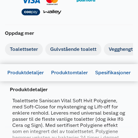
Oppdag mer
Toalettseter
Gulvstående toalett
Vegghengt to
Produktdetaljer
Produktomtaler
Spesifikasjoner
Produktdetaljer
Generelt
Toalettsete Saniscan Vital Soft Hvit Polygiene,
med Soft-Close for mykstenging og Lift-off for
Artikkelnummer
5708590315713
enklere renhold. Leveres med universal beslag og
passer til de fleste vanlige toaletter (dog ikke Ifö
Leverandørens
S706010-
Cera og Sign). Med sertifisert Polygiene effekt
artikkelnummer
BS23999
som en integrert del av toalettsetet. Polygiene
Farge
HVIT
hemmer veksten av bakterier 24 timer i døgnet,