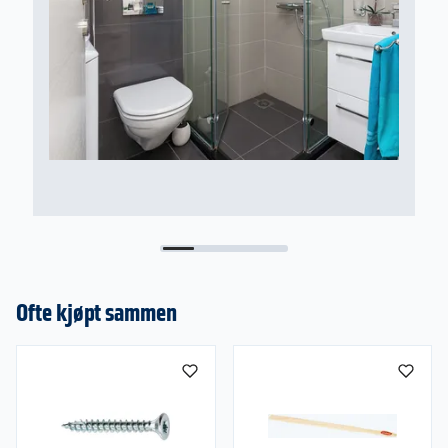
såpeblanding, for eksempel universalrengjøring.
Ikke bruk klorholdige eller etsende
rengjøringsmidler, da dette kan skade overflaten.
Ofte kjøpt sammen