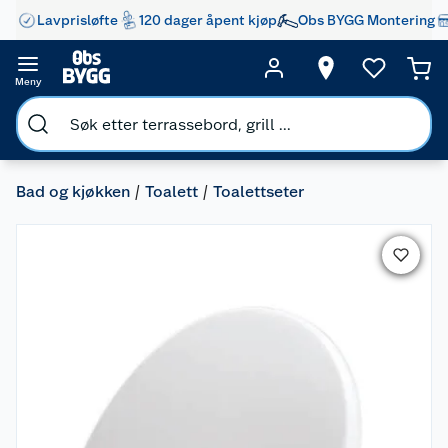
Lavprisløfte
120 dager åpent kjøp
Obs BYGG Montering
Meny
Bad og kjøkken
Toalett
Toalettseter