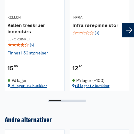
KELLEN
INFRA
Kellen treskruer
Infra rørepinne stor
innendørs
☆
☆
☆
☆
☆
(
0
)
ELFORSINKET
☆
☆
☆
☆
☆
(
3
)
Finnes i 36 størrelser
15
90
12
90
På lager
På lager (+100)
På lager i 64 butikker
På lager i 2 butikker
Andre alternativer
Om oss