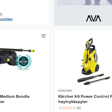
0)
 butikker
KÄRCHER
 Medium Bundle
Kärcher K4 Power Control F
ler
høytrykkspyler
☆
☆
☆
☆
☆
(
0
)