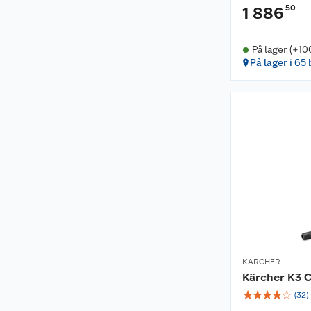
50
1 886
På lager (+10
På lager i 65
KÄRCHER
Kärcher K3 C
☆
☆
☆
☆
☆
(
32
)