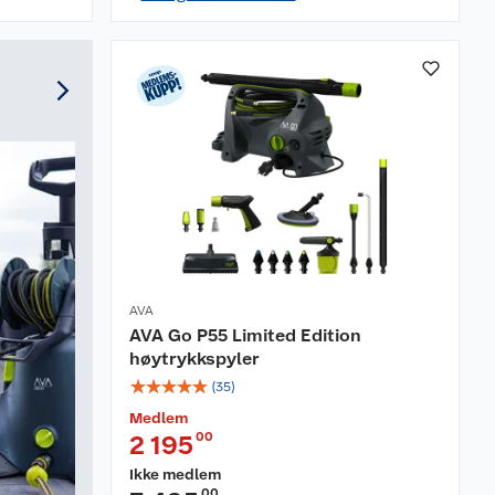
AVA
AVA Go P55 Limited Edition
høytrykkspyler
☆
☆
☆
☆
☆
(
35
)
Medlem
00
2 195
Ikke medlem
00