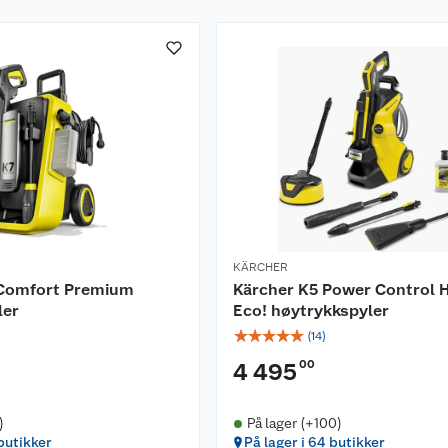
KÄRCHER
 Comfort Premium
Kärcher K5 Power Control
ler
Eco! høytrykkspyler
☆
☆
☆
☆
☆
(
14
)
00
4 495
)
På lager (+100)
 butikker
På lager i 64 butikker