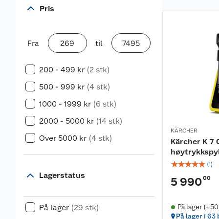
Pris
Fra
til
200 - 499 kr
(2 stk)
500 - 999 kr
(4 stk)
1000 - 1999 kr
(6 stk)
2000 - 5000 kr
(14 stk)
KÄRCHER
Over 5000 kr
(4 stk)
Kärcher K 7
høytrykkspy
☆
☆
☆
☆
☆
(
1
)
Lagerstatus
00
5 990
På lager
(29 stk)
På lager (+50
På lager i 63