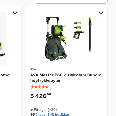
AVA
 Home
AVA Master P60 2.0 Medium Bundle
høytrykkspyler
☆
☆
☆
☆
☆
(
1
)
50
3 426
På lager (+20)
På lager i 45 butikker