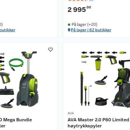
00
2 995
0)
På lager (+20)
 butikker
På lager i 62 butikker
AVA
0 Mega Bundle
AVA Master 2.0 P80 Limited
ler
høytrykkspyler