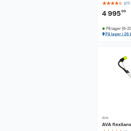
☆
☆
☆
☆
☆
(
27
)
00
4 995
På lager (6-2
På lager i 26
AVA
AVA flexilan