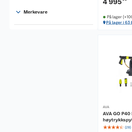
4 995
Merkevare
På lager (+10
På lager i 63
AVA
AVA GO P40
høytrykkspy
☆
☆
☆
☆
☆
(
28
)