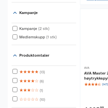
Kampanje
Kampanje
(2 stk)
Medlemskupp
(1 stk)
Produktomtaler
AVA
☆
☆
☆
☆
☆
(13)
AVA Master 
høytrykkspy
☆
☆
☆
☆
☆
(6)
☆
☆
☆
☆
☆
(
147
)
☆
☆
☆
☆
☆
(1)
☆
☆
☆
☆
☆
(10)
00