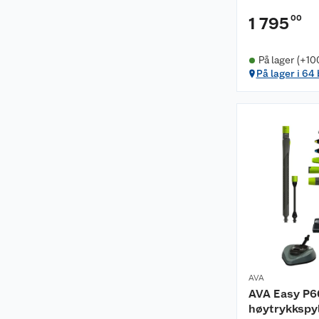
00
1 795
På lager (+10
På lager i 64
AVA
AVA Easy P6
høytrykkspy