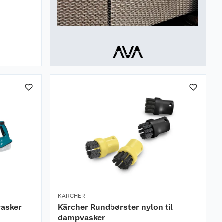
KÄRCHER
vasker
Kärcher Rundbørster nylon til
dampvasker