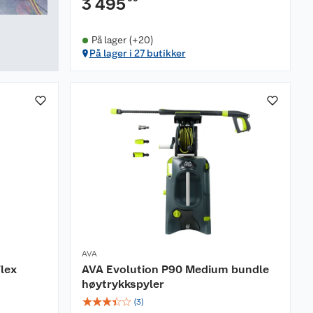
3 495
På lager (+20)
På lager i 27 butikker
AVA
lex
AVA Evolution P90 Medium bundle
høytrykkspyler
☆
☆
☆
☆
☆
(
3
)