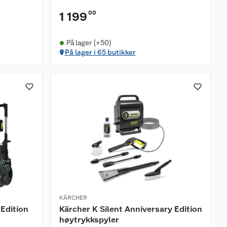
00
1 199
På lager (+50)
På lager i 65 butikker
KÄRCHER
 Edition
Kärcher K Silent Anniversary Edition
høytrykkspyler