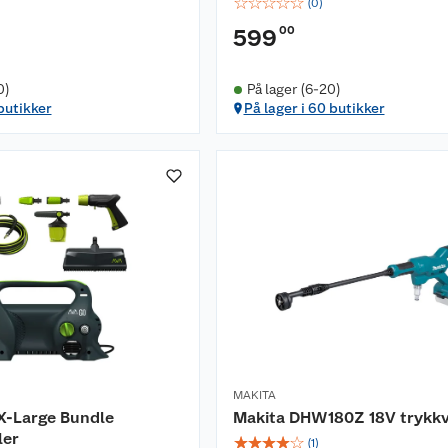
☆
☆
☆
☆
☆
(
0
)
00
599
0)
På lager (6-20)
 butikker
På lager i 60 butikker
MAKITA
X-Large Bundle
Makita DHW180Z 18V trykk
ler
☆
☆
☆
☆
☆
(
1
)