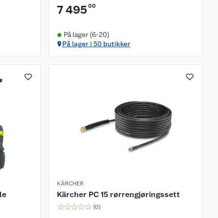
00
7 495
På lager (6-20)
På lager i 50 butikker
KÄRCHER
le
Kärcher PC 15 rørrengjøringssett
☆
☆
☆
☆
☆
(
0
)