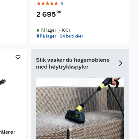
☆
☆
☆
☆
☆
(
1
)
00
2 695
På lager (+100)
På lager i 64 butikker
Slik vasker du hagemøblene
med høytrykkspyler
rålerør