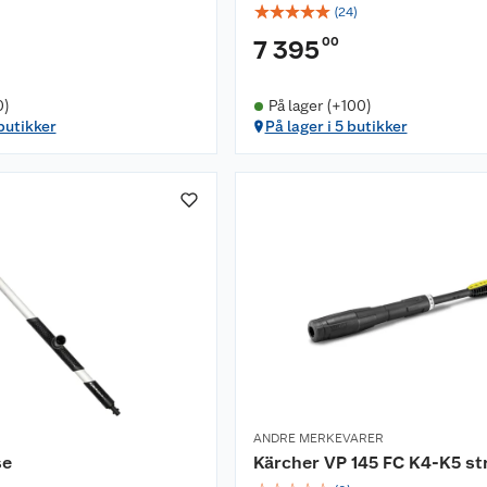
☆
☆
☆
☆
☆
(
24
)
00
7 395
0)
På lager (+100)
 butikker
På lager i 5 butikker
ANDRE MERKEVARER
se
Kärcher VP 145 FC K4-K5 st