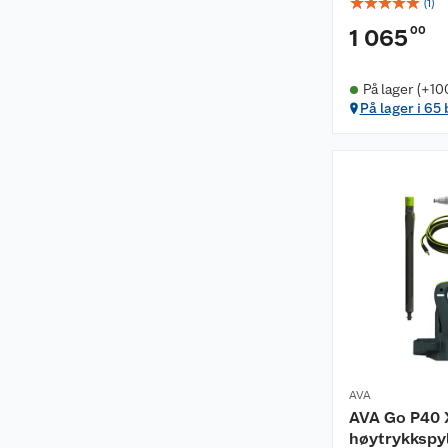
☆
☆
☆
☆
☆
(
1
)
00
1 065
På lager (+10
På lager i 65
AVA
AVA Go P40 
høytrykkspy