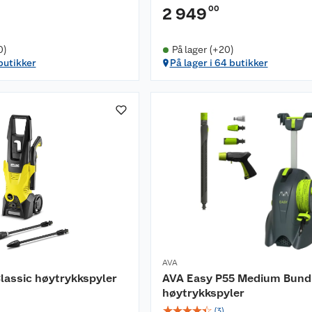
00
2 949
0)
På lager (+20)
 butikker
På lager i 64 butikker
AVA
lassic høytrykkspyler
AVA Easy P55 Medium Bund
høytrykkspyler
☆
☆
☆
☆
☆
(
3
)