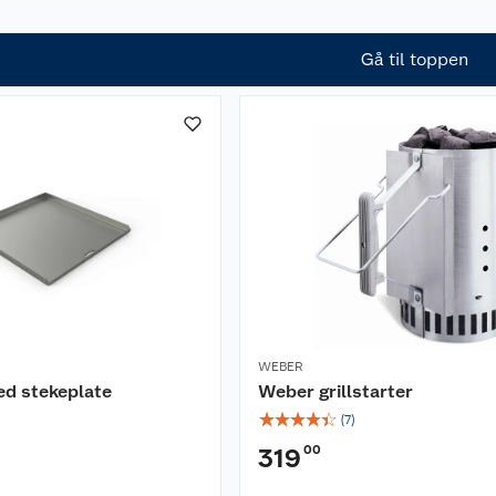
Gå til toppen
WEBER
ed stekeplate
Weber grillstarter
☆
☆
☆
☆
☆
(
7
)
00
319