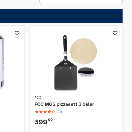
FCC
FCC MGS pizzasett 3 deler
☆
☆
☆
☆
☆
(
21
)
00
399