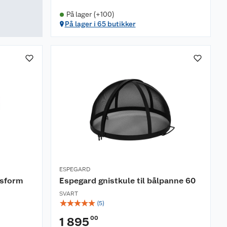
På lager (+100)
På lager i 65 butikker
ESPEGARD
msform
Espegard gnistkule til bålpanne 60
SVART
☆
☆
☆
☆
☆
(
5
)
00
1 895