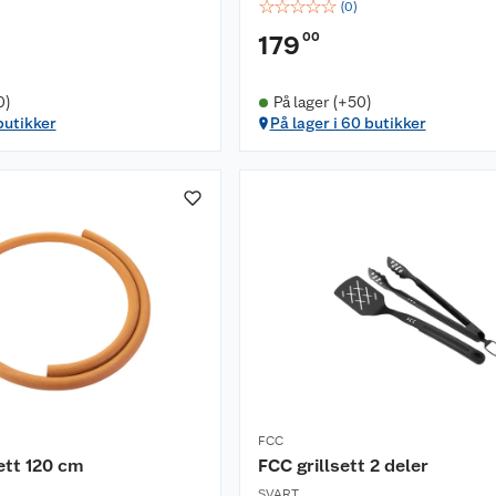
☆
☆
☆
☆
☆
(
0
)
00
179
0)
På lager (+50)
butikker
På lager i 60 butikker
FCC
ett 120 cm
FCC grillsett 2 deler
SVART