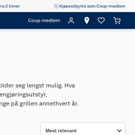
fra 2 timer
Kjøpeutbytte som Coop-medlem
Coop medlem
 holder seg lengst mulig. Hva
rengjøringsutstyr,
ge på grillen annethvert år.