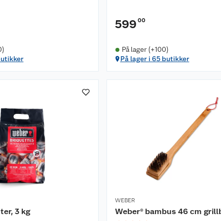
00
599
0)
På lager (+100)
butikker
På lager i 65 butikker
WEBER
ter, 3 kg
Weber® bambus 46 cm grill