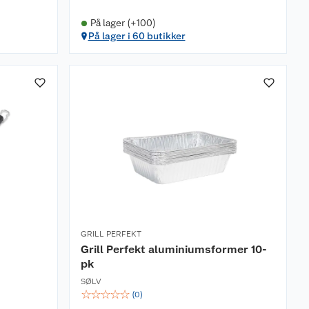
På lager (+100)
På lager i 60 butikker
GRILL PERFEKT
Grill Perfekt aluminiumsformer 10-
pk
SØLV
☆
☆
☆
☆
☆
(
0
)