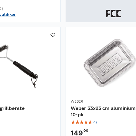
0)
 butikker
WEBER
 grillbørste
Weber 33x23 cm aluminiu
10-pk
☆
☆
☆
☆
☆
(
1
)
00
149