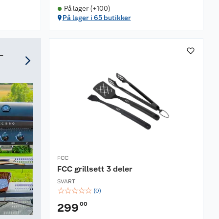
På lager (+100)
På lager i 65 butikker
 –
FCC
FCC grillsett 3 deler
SVART
☆
☆
☆
☆
☆
(
0
)
00
299