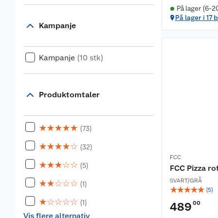
På lager (6-2
På lager i 17 
Kampanje
Kampanje
(10 stk)
Produktomtaler
☆
☆
☆
☆
☆
(73)
☆
☆
☆
☆
☆
(32)
FCC
☆
☆
☆
☆
☆
(5)
FCC Pizza ro
SVART/GRÅ
☆
☆
☆
☆
☆
(1)
☆
☆
☆
☆
☆
(
5
)
☆
☆
☆
☆
☆
(1)
00
489
Vis flere alternativ