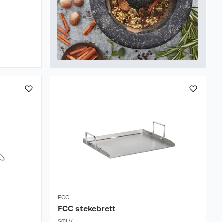
FCC
FCC stekebrett
SØLV