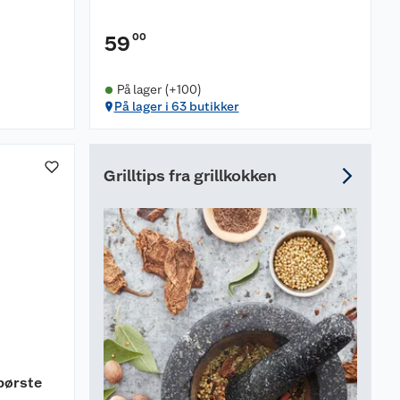
00
59
På lager (+100)
På lager i 63 butikker
Grilltips fra grillkokken
børste