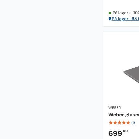
På lager (+10
På lager i 63
WEBER
Weber glaser
☆
☆
☆
☆
☆
(
1
)
00
699