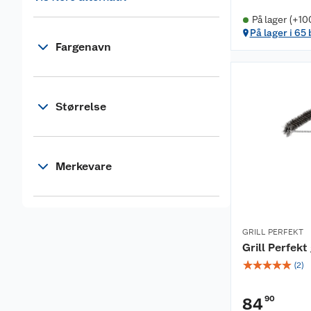
På lager (+10
På lager i 65
Fargenavn
Størrelse
Merkevare
GRILL PERFEKT
Grill Perfekt
☆
☆
☆
☆
☆
(
2
)
90
84