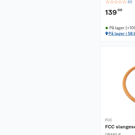
☆
☆
☆
☆
☆
(
0
)
00
139
På lager (+10
På lager i 58 
FCC
FCC slanges
ORANSJE