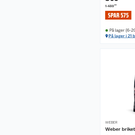
00
1 439
SPAR 575
På lager (6-2
På lager i 21 
WEBER
Weber briket