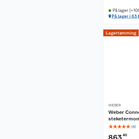
På lager (+10
På lager i 63
Lagertømming
WEBER
Weber Conne
steketermo
☆
☆
☆
☆
☆
(
4
)
40
863