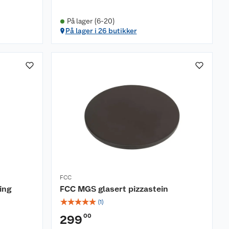
På lager (6-20)
På lager i 26 butikker
FCC
ing
FCC MGS glasert pizzastein
☆
☆
☆
☆
☆
(
1
)
00
299