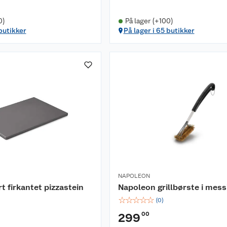
0)
På lager (+100)
 butikker
På lager i 65 butikker
NAPOLEON
t firkantet pizzastein
Napoleon grillbørste i mess
☆
☆
☆
☆
☆
(
0
)
00
299