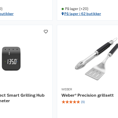
0)
På lager (+20)
 butikker
På lager i 62 butikker
WEBER
ct Smart Grilling Hub
Weber® Precision grillsett
meter
☆
☆
☆
☆
☆
(
3
)