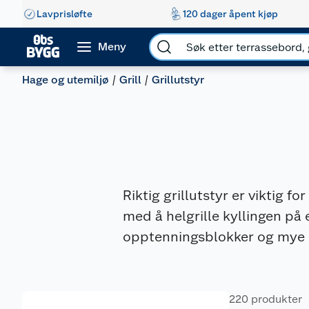
Lavprisløfte
120 dager åpent kjøp
Meny
Hage og utemiljø
Grill
Grillutstyr
Riktig grillutstyr er viktig f
med å helgrille kyllingen på e
opptenningsblokker og mye me
220 produkter