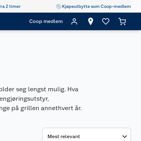
fra 2 timer
Kjøpeutbytte som Coop-medlem
Coop medlem
 holder seg lengst mulig. Hva
rengjøringsutstyr,
ge på grillen annethvert år.