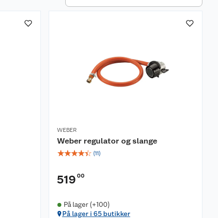
WEBER
Weber regulator og slange
☆
☆
☆
☆
☆
(
11
)
00
519
På lager (+100)
På lager i 65 butikker