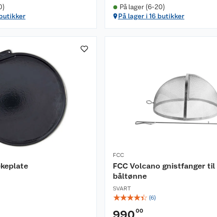
0)
På lager (6-20)
 butikker
På lager i 16 butikker
FCC
keplate
FCC Volcano gnistfanger ti
båltønne
SVART
☆
☆
☆
☆
☆
(
6
)
00
990