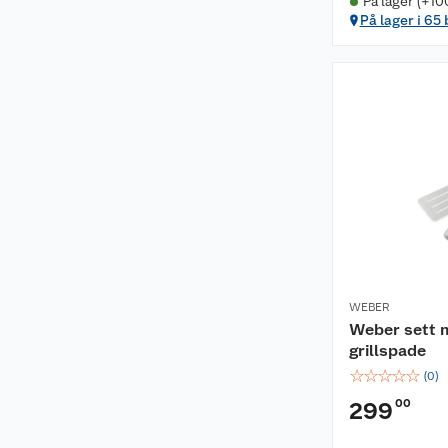
På lager (+10
På lager i 65
WEBER
Weber sett m
grillspade
☆
☆
☆
☆
☆
(
0
)
00
299