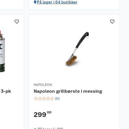
På lager i 64 butikker
NAPOLEON
 3-pk
Napoleon grillbørste i messing
☆
☆
☆
☆
☆
(
0
)
00
299