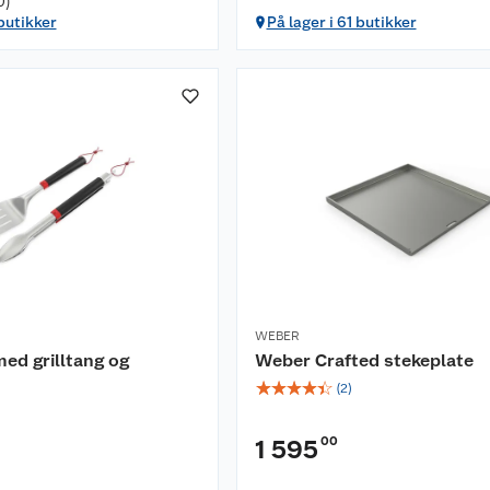
0)
 butikker
På lager i 61 butikker
WEBER
ed grilltang og
Weber Crafted stekeplate
☆
☆
☆
☆
☆
(
2
)
00
1 595