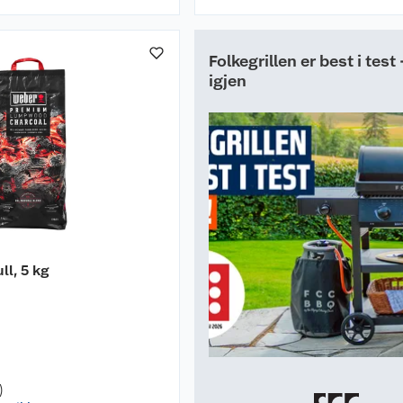
Folkegrillen er best i test
igjen
ll, 5 kg
)