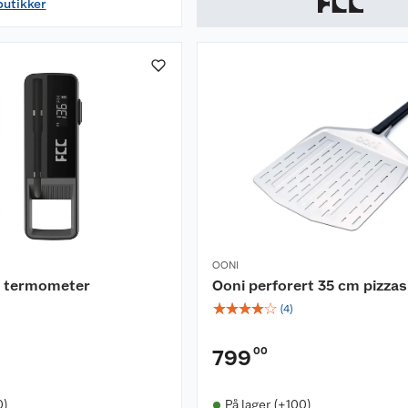
butikker
OONI
t termometer
Ooni perforert 35 cm pizza
☆
☆
☆
☆
☆
(
4
)
00
799
0)
På lager (+100)