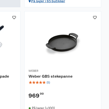
På lager i 65 butikker
WEBER
spade
Weber GBS stekepanne
☆
☆
☆
☆
☆
(
5
)
00
969
På lager (+100)