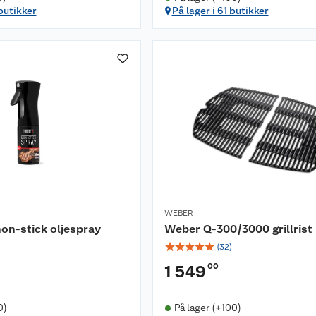
 butikker
På lager i 61 butikker
WEBER
on-stick oljespray
Weber Q-300/3000 grillrist
☆
☆
☆
☆
☆
(
32
)
00
1 549
0)
På lager (+100)