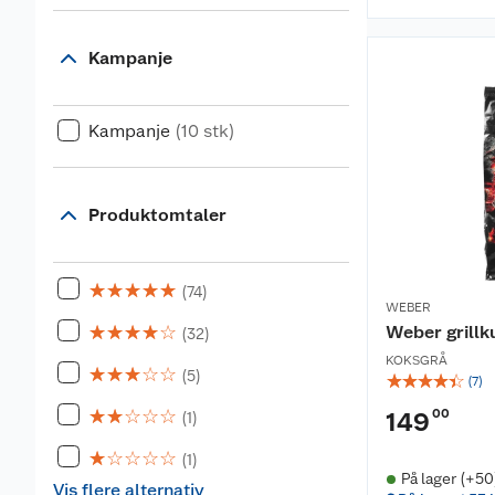
Kampanje
Kampanje
(10 stk)
Produktomtaler
☆
☆
☆
☆
☆
(74)
WEBER
☆
☆
☆
☆
☆
Weber grillku
(32)
KOKSGRÅ
☆
☆
☆
☆
☆
(5)
☆
☆
☆
☆
☆
(
7
)
☆
☆
☆
☆
☆
00
149
(1)
☆
☆
☆
☆
☆
(1)
På lager (+50
Vis flere alternativ