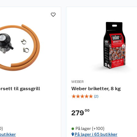
WEBER
sett til gassgrill
Weber briketter, 8 kg
☆
☆
☆
☆
☆
(
2
)
)
00
279
0)
På lager (+100)
 butikker
På lager i 65 butikker