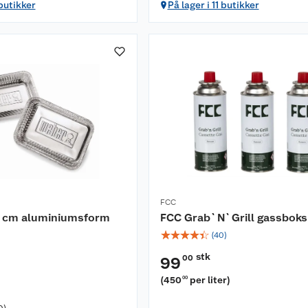
 butikker
På lager i 11 butikker
FCC
 cm aluminiumsform
FCC Grab`N`Grill gassboks
☆
☆
☆
☆
☆
(
40
)
stk
00
99
(
450
per liter
)
00