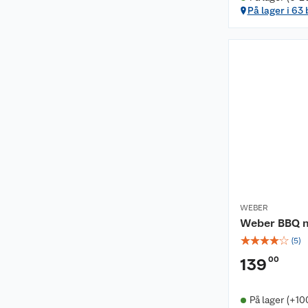
På lager i 63
WEBER
Weber BBQ n
☆
☆
☆
☆
☆
(
5
)
00
139
På lager (+10