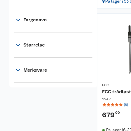
På lager i 53 
Fargenavn
Størrelse
Merkevare
FCC
FCC trådløs
SVART
☆
☆
☆
☆
☆
(
8
)
00
679
På lager (6-2