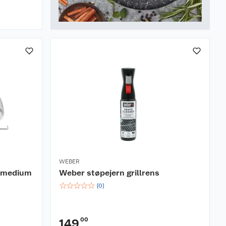
WEBER
l medium
Weber støpejern grillrens
☆
☆
☆
☆
☆
(
0
)
00
149