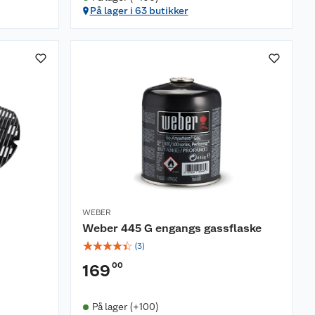
På lager i 63 butikker
WEBER
Weber 445 G engangs gassflaske
☆
☆
☆
☆
☆
(
3
)
00
169
På lager (+100)