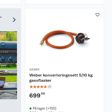
 –
WEBER
Weber konverteringssett 5/10 kg
gassflasker
☆
☆
☆
☆
☆
(
7
)
00
699
På lager (+100)