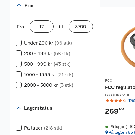
Pris
Fra
til
Under 200 kr
(96 stk)
200 - 499 kr
(58 stk)
500 - 999 kr
(43 stk)
1000 - 1999 kr
(21 stk)
FCC
2000 - 5000 kr
(3 stk)
FCC regulator
GRÅ/ORANSJE
☆
☆
☆
☆
☆
(
129
Lagerstatus
00
269
På lager (+10
På lager
(218 stk)
På lager i 65