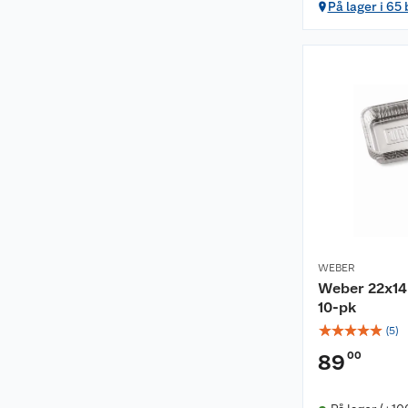
På lager i 65
WEBER
Weber 22x14
10-pk
☆
☆
☆
☆
☆
(
5
)
00
89