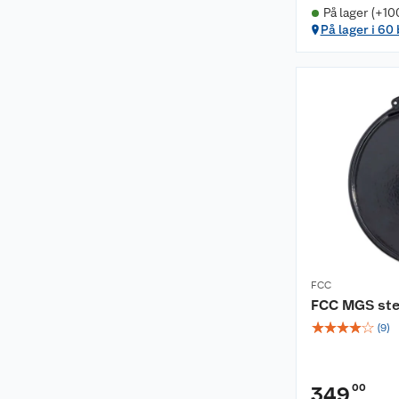
På lager (+10
På lager i 60
FCC
FCC MGS ste
☆
☆
☆
☆
☆
(
9
)
00
349