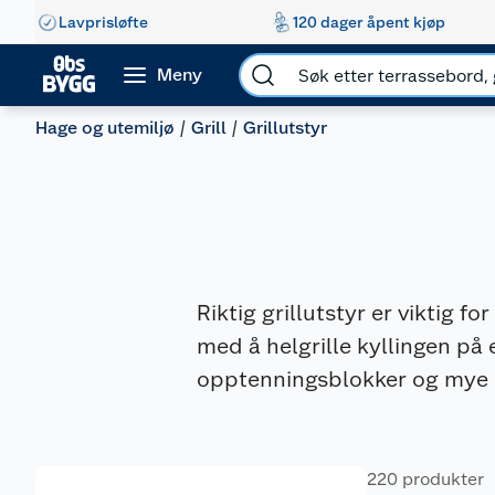
Lavprisløfte
120 dager åpent kjøp
Meny
Hage og utemiljø
Grill
Grillutstyr
Riktig grillutstyr er viktig f
med å helgrille kyllingen på e
opptenningsblokker og mye me
220 produkter