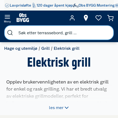
Lavprisløfte
120 dager åpent kjøp
Obs BYGG Montering
Meny
Hage og utemiljø
Grill
Elektrisk grill
Elektrisk grill
Opplev brukervennligheten av en elektrisk grill
for enkel og rask grilling. Vi har et bredt utvalg
av elektriske grillmodeller, perfekt for
balkongen, terrassen eller campingturen. Med
les mer
elektrisk grill får du rask oppvarming og enkel
temperaturkontroll, noe som sikrer perfekte