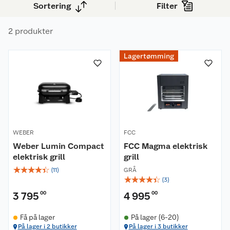
Sortering
Filter
grillopplevelser hver gang.
2 produkter
Om oss
Lagertømming
Kundeservice
Nyheter
Butikker
Våre merkevarer
Kontakt oss
Våre kjeder
WEBER
FCC
Retur- og angrerett
Kjøpsvilkår
Hageinspirasjon
Weber Lumin Compact
FCC Magma elektrisk
elektrisk grill
grill
Reklamasjon
Personvern
Lavprisløfte
Oppussing med utemaling
☆
☆
☆
☆
☆
(
11
)
GRÅ
☆
☆
☆
☆
☆
(
3
)
Ofte stilte spørsmål
Cookies
Åpent kjøp
Oppussing med innemaling
3 795
00
4 995
00
Pakkesporing
Monteringstjenester
Ledige stillinger
Coop medlem
Grillens verden
Hage og utemiljø
Få på lager
På lager (6-20)
På lager i 2 butikker
På lager i 3 butikker