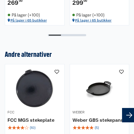
269
00
299
00
På lager (+100)
På lager (+100)
På lager i 65 butikker
På lager i 65 butikker
Om oss
Andre alternativer
Kundeservice
Nyheter
Butikker
Våre merkevarer
Kontakt oss
Våre kjeder
Retur- og angrerett
Kjøpsvilkår
Hageinspirasjon
FCC
WEBER
FCC MGS stekeplate
Weber GBS stekepanne
Reklamasjon
Personvern
Lavprisløfte
Oppussing med utemaling
☆
☆
☆
☆
☆
☆
☆
☆
☆
☆
(
10
)
(
5
)