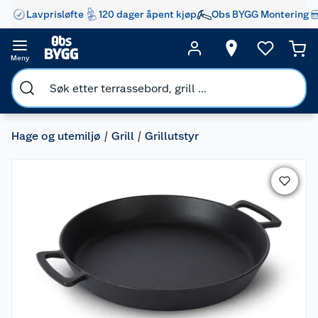
Lavprisløfte
120 dager åpent kjøp
Obs BYGG Montering
Meny
Hage og utemiljø
Grill
Grillutstyr