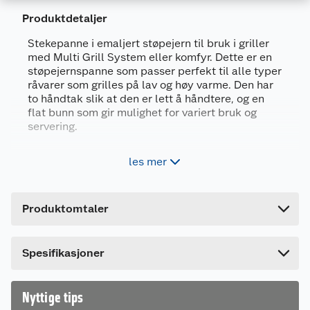
Produktdetaljer
Generelt
Stekepanne i emaljert støpejern til bruk i griller
med Multi Grill System eller komfyr. Dette er en
Artikkelnummer
7071189218602
støpejernspanne som passer perfekt til alle typer
råvarer som grilles på lav og høy varme. Den har
Leverandørens
FCC-MGS-
to håndtak slik at den er lett å håndtere, og en
artikkelnummer
1905
flat bunn som gir mulighet for variert bruk og
Farge
SVART
servering.
Forpakningsmål
Passer til grill med MGS™ grillsystem og
les mer
komfyr
Bruttovekt
4.22 kg
I emaljert støpejern
Høyde
7.4 cm
Mål: Ø 30,5 cm
Produktomtaler
Lengde
39 cm
Bredde
38.8 cm
Multi Grill System (MGS) gir deg flere
Spesifikasjoner
grillmuligheter
Lag ny og spennende retter på grillen med MGS
grillsystem. Dette innebærer at griller med dette
Nyttige tips
systemet har en avtagbar del i risten som gir en