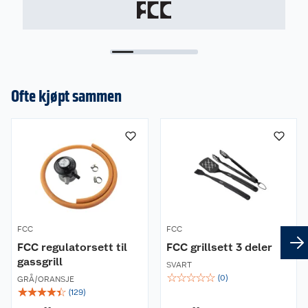
Ofte kjøpt sammen
FCC
FCC
FCC regulatorsett til
FCC grillsett 3 deler
gassgrill
SVART
☆
☆
☆
☆
☆
(
0
)
GRÅ/ORANSJE
☆
☆
☆
☆
☆
(
129
)