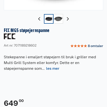
FCC MGS støpejernspanne
Art nr: 7071189218602
☆
☆
☆
☆
☆
8
omtaler
Stekepanne i emaljert støpejern til bruk i griller med
Multi Grill System eller komfyr. Dette er en
støpejernspanne som
...
les mer
00
649