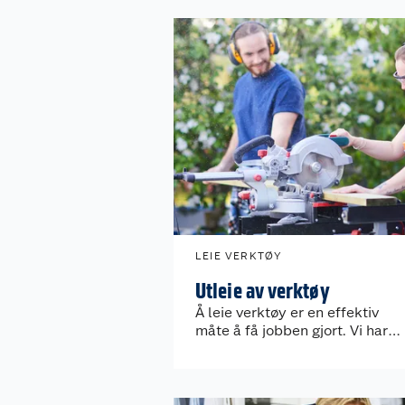
LEIE VERKTØY
Utleie av verktøy
Å leie verktøy er en effektiv
måte å få jobben gjort. Vi har
alt du trenger til utleie av
verktøy!