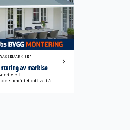
RASSEMARKISER
ntering av markise
vandle ditt
ndørsområdet ditt ved å
tallere en markise.