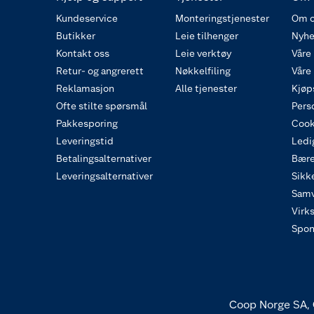
Kundeservice
Monteringstjenester
Om o
Butikker
Leie tilhenger
Nyhe
Kontakt oss
Leie verktøy
Våre
Retur- og angrerett
Nøkkelfiling
Våre
Reklamasjon
Alle tjenester
Kjøp
Ofte stilte spørsmål
Pers
Pakkesporing
Cook
Leveringstid
Ledig
Betalingsalternativer
Bære
Leveringsalternativer
Sikk
Samv
Virk
Spon
Coop Norge SA, 