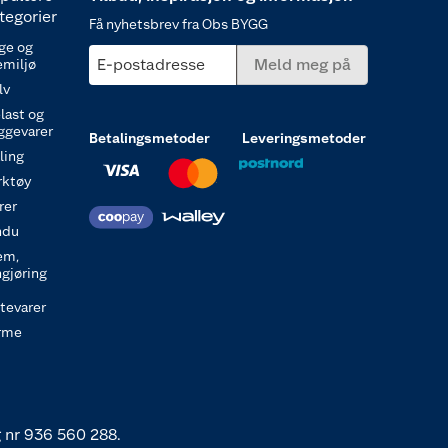
tegorier
Få nyhetsbrev fra Obs BYGG
ge og
E-postadresse
Meld meg på
emiljø
lv
last og
ggevarer
Betalingsmetoder
Leveringsmetoder
ling
rktøy
rer
ndu
em,
ngjøring
itevarer
rme
 nr 936 560 288.