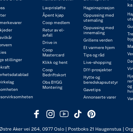
ka
ss
Lavprisløfte
Hageinspirasjon
Ha
ter
Åpent kjøp
Oppussing med
ut
utemaling
 merkevarer
Coop medlem
Gu
Oppussing med
 kjeder
Retur av el-
innemaling
Tre
avfall
svilkår
by
Grillens verden
Drive in
onvern
Ma
Et varmere hjem
Coop
ies
Ve
Mastercard
Tips og råd
e stillinger
Dø
Klikk og hent
Live-shopping
kraft
Vi
Coop
DIY-prosjekter
erhetsdatablad
Bedriftskort
Hj
Hytte og
re
irkelag
Obs BYGG
beredskapsutstyr
og
Montering
somheten
Gavetips
hv
sorvirksomheten
Annonserte varer
Va
Østre Aker vei 264, 0977 Oslo | Postboks 21 Haugenstua | Org