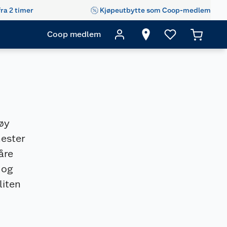
fra 2 timer
Kjøpeutbytte som Coop-medlem
Coop medlem
øy
nester
åre
 og
liten