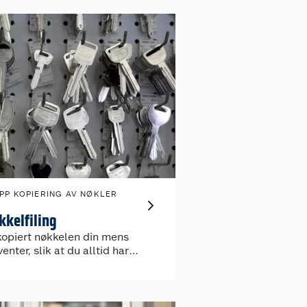
PP KOPIERING AV NØKLER
kkelfiling
kopiert nøkkelen din mens
venter, slik at du alltid har
ang til bolig eller annet.