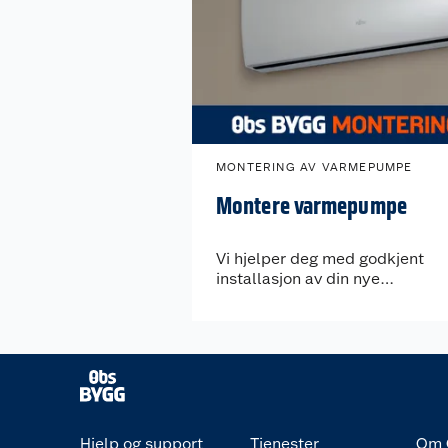
MONTERING AV VARMEPUMPE
Montere varmepumpe
Vi hjelper deg med godkjent
installasjon av din nye
varmepumpe.
Hjelp og support
Tjenester
Om 