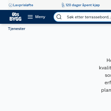
Lavprisløfte
120 dager åpent kjøp
Meny
Tjenester
H
kvali
so
er
plan