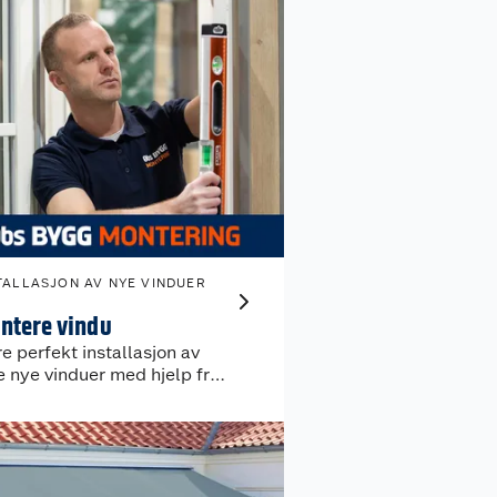
TALLASJON AV NYE VINDUER
ntere vindu
re perfekt installasjon av
e nye vinduer med hjelp fra
e eksperter.