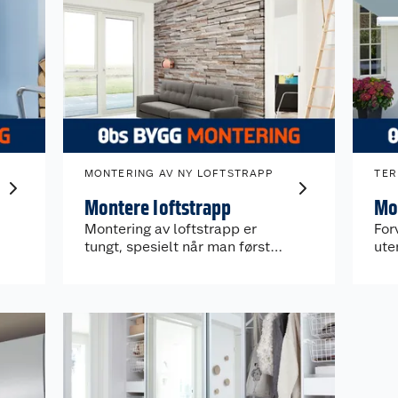
MONTERING AV NY LOFTSTRAPP
TER
Montere loftstrapp
Mo
Montering av loftstrapp er
For
tungt, spesielt når man først
ute
må demontere eksisterende
ins
loftstrapp. Obs BYGG
Montering tilbyr nå en fastpris
for å montere loftstrapp i
trevirke inkludert oppmøte.