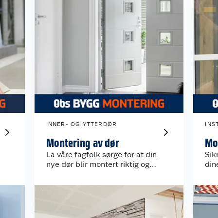
INNER- OG YTTERDØR
INS
Montering av dør
Mo
La våre fagfolk sørge for at din
Sik
nye dør blir montert riktig og
din
trygt.
vår