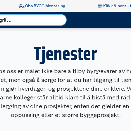
Obs BYGG Montering
Klikk & hent - 
Tjenester
os oss er målet ikke bare å tilby byggevarer av h
tet, men også å sørge for at du har tilgang til tje
m gjør hverdagen og prosjektene dine enklere. V
farne kolleger står alltid klare til å bistå med råd
legging av dine prosjekter, enten det gjelder en 
oppussing eller et større byggeprosjekt.