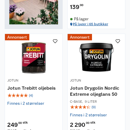
139
00
På lager
På lager i 65 butikker
Annonsert
Annonsert
JOTUN
JOTUN
Jotun Trebitt oljebeis
Jotun Drygolin Nordic
Extreme oljeglans 50
☆
☆
☆
☆
☆
(
4
)
C-BASE
,
9 LITER
Finnes i 2 størrelser
☆
☆
☆
☆
☆
(
9
)
Finnes i 2 størrelser
stk
stk
249
00
2 290
00