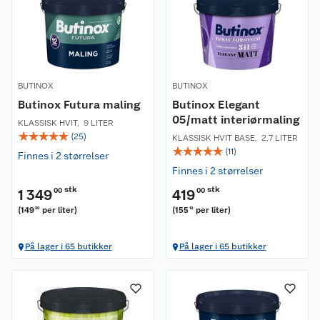
BUTINOX
BUTINOX
Butinox Futura maling
Butinox Elegant
05/matt interiørmaling
KLASSISK HVIT
,
9 LITER
☆
☆
☆
☆
☆
(
25
)
KLASSISK HVIT BASE
,
2,7 LITER
☆
☆
☆
☆
☆
(
11
)
Finnes i 2 størrelser
Finnes i 2 størrelser
stk
stk
1 349
00
419
00
(
149
per liter
)
(
155
per liter
)
89
19
På lager i 65 butikker
På lager i 65 butikker