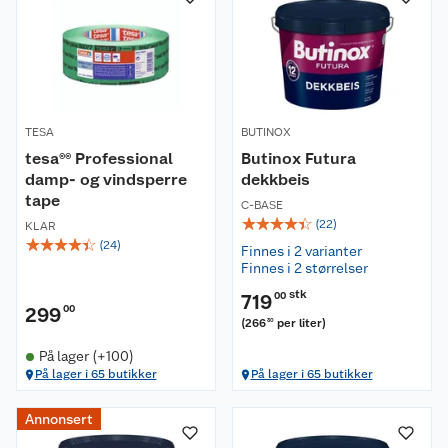
TESA
BUTINOX
tesa®® Professional
Butinox Futura
damp- og vindsperre
dekkbeis
tape
C-BASE
☆
☆
☆
☆
☆
(
22
)
KLAR
☆
☆
☆
☆
☆
(
24
)
Finnes i 2 varianter
Finnes i 2 størrelser
stk
719
00
299
00
(
266
per liter
)
30
På lager (+100)
På lager i 65 butikker
På lager i 65 butikker
Annonsert