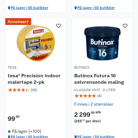
På lager i 65 butikker
På lager i 65 butikker
Annonsert
TESA
BUTINOX
tesa® Precision Indoor
Butinox Futura 16
malertape 2-pk
selvrensende maling
☆
☆
☆
☆
☆
(
45
)
KLASSISK HVIT
,
9 LITER
☆
☆
☆
☆
☆
(
4
)
Finnes i 2 størrelser
stk
2 299
00
99
00
(
255
per liter
)
44
På lager (+100)
På lager i 65 butikker
På lager i 59 butikker