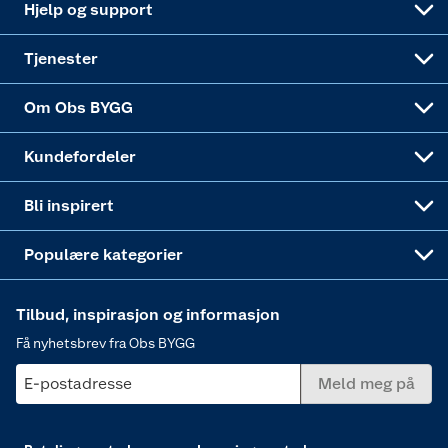
Hjelp og support
Alle tjenester
Virksomheten
Klikk og hent
DIY-prosjekter
Verktøy
Tjenester
Sponsorvirksomheten
Coop Bedriftskort
Hytte og beredskapsutstyr
Dører
Om Obs BYGG
Obs BYGG Montering
Gavetips
Vindu
Kundefordeler
Annonserte varer
Hjem, rengjøring og hvitevarer
Bli inspirert
Varme
Populære kategorier
Tilbud, inspirasjon og informasjon
Få nyhetsbrev fra Obs BYGG
E-postadresse
Meld meg på