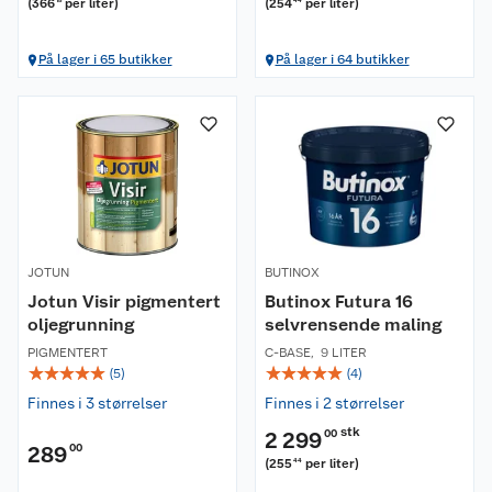
(
366
per liter
)
(
254
per liter
)
18
44
På lager i 65 butikker
På lager i 64 butikker
JOTUN
BUTINOX
Jotun Visir pigmentert
Butinox Futura 16
oljegrunning
selvrensende maling
PIGMENTERT
C-BASE
,
9 LITER
☆
☆
☆
☆
☆
☆
☆
☆
☆
☆
(
5
)
(
4
)
Finnes i 3 størrelser
Finnes i 2 størrelser
stk
2 299
00
289
00
(
255
per liter
)
44