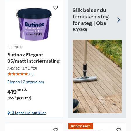
Slik beiser du
terrassen steg
for steg | Obs
BYGG
BUTINOX
Butinox Elegant
05/matt interiørmaling
A-BASE
,
2,7 LITER
☆
☆
☆
☆
☆
(
11
)
Finnes i 2 størrelser
stk
419
00
(
155
per liter
)
19
På lager i 64 butikker
Annonsert