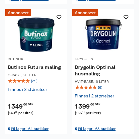
Annonsert
Annonsert
BUTINOX
DRYGOLIN
Butinox Futura maling
Drygolin Optimal
husmaling
C-BASE
,
9 LITER
☆
☆
☆
☆
☆
(
25
)
HVIT-BASE
,
9 LITER
☆
☆
☆
☆
☆
(
6
)
Finnes i 2 størrelser
Finnes i 2 størrelser
stk
stk
1 349
00
1 399
00
(
149
per liter
)
(
155
per liter
)
89
44
På lager i 64 butikker
På lager i 65 butikker