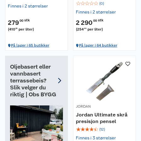
☆
☆
☆
☆
☆
(
0
)
Finnes i 2 størrelser
Finnes i 2 størrelser
stk
stk
279
00
2 290
00
(
410
per liter
)
(
254
per liter
)
29
44
På lager i 65 butikker
På lager i 64 butikker
Oljebasert eller
vannbasert
terrassebeis?
Slik velger du
riktig | Obs BYGG
JORDAN
Jordan Ultimate skrå
presisjon pensel
☆
☆
☆
☆
☆
(
12
)
Finnes i 3 størrelser