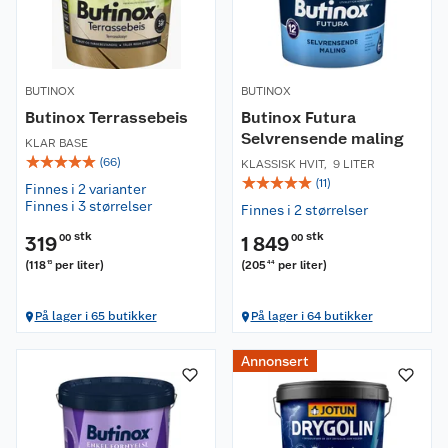
BUTINOX
BUTINOX
Butinox Terrassebeis
Butinox Futura
Selvrensende maling
KLAR BASE
☆
☆
☆
☆
☆
(
66
)
KLASSISK HVIT
,
9 LITER
☆
☆
☆
☆
☆
(
11
)
Finnes i 2 varianter
Finnes i 3 størrelser
Finnes i 2 størrelser
stk
stk
319
00
1 849
00
(
118
per liter
)
(
205
per liter
)
15
44
På lager i 65 butikker
På lager i 64 butikker
Annonsert
Om oss