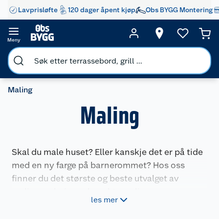
Lavprisløfte
120 dager åpent kjøp
Obs BYGG Montering
Meny
Maling
Maling
Skal du male huset? Eller kanskje det er på tide
med en ny farge på barnerommet? Hos oss
finner du det største og beste utvalget av
maling og beis, maleverktøy, olje og
les mer
rengjøringsprodukter.