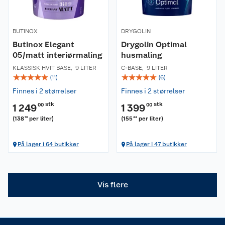
Kundeservice
Nyheter
Butikker
Våre merkevarer
BUTINOX
DRYGOLIN
Butinox Elegant
Drygolin Optimal
Kontakt oss
05/matt interiørmaling
Våre kjeder
husmaling
KLASSISK HVIT BASE
,
9 LITER
C-BASE
,
9 LITER
☆
☆
☆
☆
☆
☆
☆
☆
☆
☆
Retur- og angrerett
(
11
)
(
6
)
Kjøpsvilkår
Hageinspirasjon
Finnes i 2 størrelser
Finnes i 2 størrelser
Reklamasjon
Personvern
Lavprisløfte
Oppussing med utemaling
stk
stk
1 249
00
1 399
00
(
138
per liter
)
(
155
per liter
)
78
44
Ofte stilte spørsmål
Cookies
Åpent kjøp
Oppussing med innemaling
På lager i 64 butikker
På lager i 47 butikker
Pakkesporing
Monteringstjenester
Ledige stillinger
Coop medlem
Grillens verden
Hage og utemiljø
Leveringstid
Leie tilhenger
Bærekraft
Retur av el-avfall
Et varmere hjem
Gulv
Vis flere
Betalingsalternativer
Leie verktøy
Sikkerhetsdatablad
Drive in
Tips og råd
Trelast og byggevarer
Leveringsalternativer
Nøkkelfiling
Samvirkelag
Coop Mastercard
Live-shopping
Maling