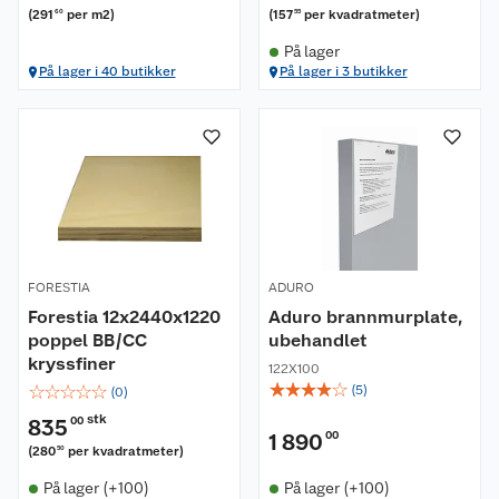
(
291
per m2
)
(
157
per kvadratmeter
)
60
55
På lager
På lager i 40 butikker
På lager i 3 butikker
Om oss
Kundeservice
Nyheter
Butikker
Våre merkevarer
FORESTIA
ADURO
Kontakt oss
Våre kjeder
Forestia 12x2440x1220
Aduro brannmurplate,
poppel BB/CC
ubehandlet
Retur- og angrerett
kryssfiner
Kjøpsvilkår
Hageinspirasjon
122X100
☆
☆
☆
☆
☆
☆
☆
☆
☆
☆
(
5
)
(
0
)
Reklamasjon
Personvern
Lavprisløfte
Oppussing med utemaling
stk
835
00
1 890
00
(
280
per kvadratmeter
)
50
Ofte stilte spørsmål
Cookies
Åpent kjøp
Oppussing med innemaling
På lager (+100)
På lager (+100)