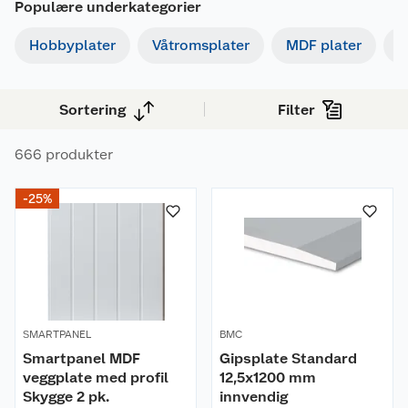
Populære underkategorier
Hobbyplater
Våtromsplater
MDF plater
G
Sortering
Filter
666 produkter
-25%
SMARTPANEL
BMC
Smartpanel MDF
Gipsplate Standard
veggplate med profil
12,5x1200 mm
Skygge 2 pk.
innvendig