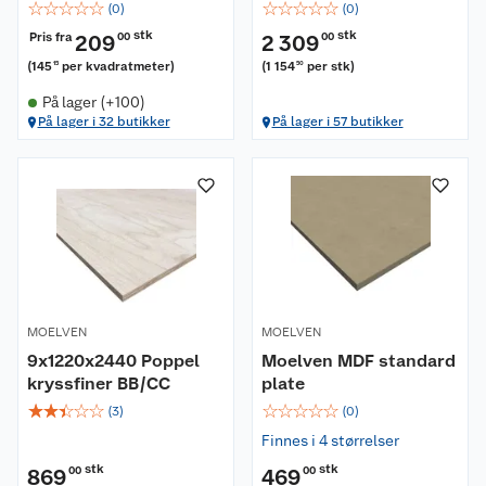
☆
☆
☆
☆
☆
☆
☆
☆
☆
☆
(
0
)
(
0
)
stk
stk
Pris fra
209
00
2 309
00
(
145
per kvadratmeter
)
(
1 154
per stk
)
15
50
På lager (+100)
På lager i 32 butikker
På lager i 57 butikker
MOELVEN
MOELVEN
9x1220x2440 Poppel
Moelven MDF standard
kryssfiner BB/CC
plate
☆
☆
☆
☆
☆
☆
☆
☆
☆
☆
(
3
)
(
0
)
Finnes i 4 størrelser
stk
stk
869
00
469
00