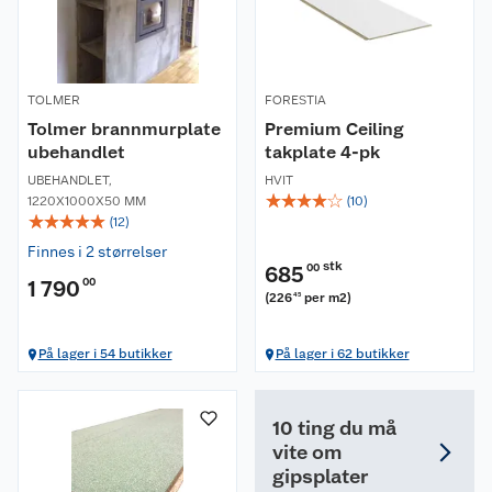
TOLMER
FORESTIA
Tolmer brannmurplate
Premium Ceiling
ubehandlet
takplate 4-pk
UBEHANDLET
,
HVIT
☆
☆
☆
☆
☆
1220X1000X50 MM
(
10
)
☆
☆
☆
☆
☆
(
12
)
Finnes i 2 størrelser
stk
685
00
1 790
00
(
226
per m2
)
45
På lager i 54 butikker
På lager i 62 butikker
10 ting du må
vite om
gipsplater