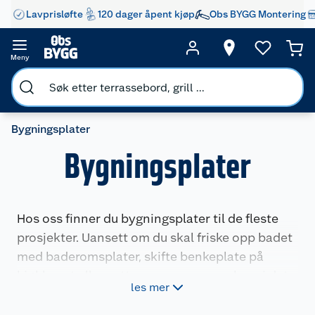
Lavprisløfte
120 dager åpent kjøp
Obs BYGG Montering
Meny
Bygningsplater
Bygningsplater
Hos oss finner du bygningsplater til de fleste
prosjekter. Uansett om du skal friske opp badet
med baderomsplater, skifte benkeplate på
kjøkkenet eller sette opp nye vegger, har vi det
les mer
du trenger.