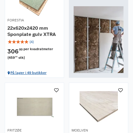
FORESTIA
22x620x2420 mm
Sponplate gulv XTRA
☆
☆
☆
☆
☆
(
4
)
per kvadratmeter
306
00
(
459
stk
)
00
På lager i 49 butikker
FRITZØE
MOELVEN