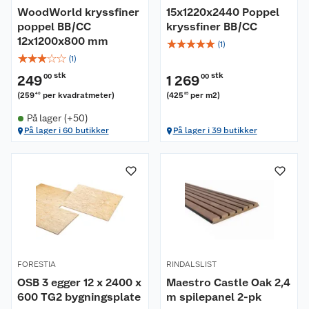
WoodWorld kryssfiner
15x1220x2440 Poppel
poppel BB/CC
kryssfiner BB/CC
12x1200x800 mm
☆
☆
☆
☆
☆
(
1
)
☆
☆
☆
☆
☆
(
1
)
stk
stk
249
00
1 269
00
(
259
per kvadratmeter
)
(
425
per m2
)
40
85
På lager (+50)
På lager i 60 butikker
På lager i 39 butikker
FORESTIA
RINDALSLIST
OSB 3 egger 12 x 2400 x
Maestro Castle Oak 2,4
600 TG2 bygningsplate
m spilepanel 2-pk