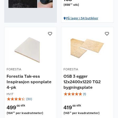
(
498
stk
)
00
På lager i 54 butikker
FORESTIA
FORESTIA
Forestia Tak-ess
OSB 3 egger
Inspirasjon sponplate
12x2400x1220 TG2
4-pk
bygningsplate
☆
☆
☆
☆
☆
HVIT
(
1
)
☆
☆
☆
☆
☆
(
30
)
stk
stk
499
00
419
00
(
164
per kvadratmeter
)
(
143
per kvadratmeter
)
90
10