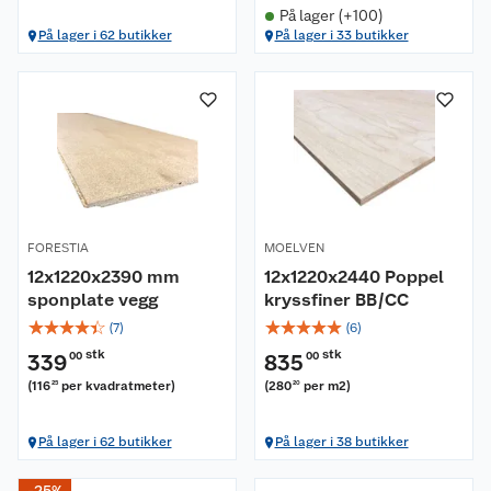
På lager (+100)
På lager i 62 butikker
På lager i 33 butikker
FORESTIA
MOELVEN
12x1220x2390 mm
12x1220x2440 Poppel
sponplate vegg
kryssfiner BB/CC
☆
☆
☆
☆
☆
☆
☆
☆
☆
☆
(
7
)
(
6
)
stk
stk
339
00
835
00
(
116
per kvadratmeter
)
(
280
per m2
)
25
20
På lager i 62 butikker
På lager i 38 butikker