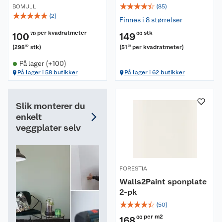
☆
☆
☆
☆
☆
BOMULL
(
85
)
☆
☆
☆
☆
☆
(
2
)
Finnes i 8 størrelser
per kvadratmeter
stk
100
70
149
00
(
298
stk
)
(
51
per kvadratmeter
)
50
75
På lager (+100)
På lager i 58 butikker
På lager i 62 butikker
Slik monterer du
enkelt
veggplater selv
FORESTIA
Walls2Paint sponplate
2-pk
☆
☆
☆
☆
☆
(
50
)
per m2
168
00