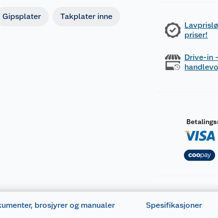
Gipsplater
Takplater inne
Lavprislø
priser!
Drive-in
handlev
Betaling
umenter, brosjyrer og manualer
Spesifikasjoner