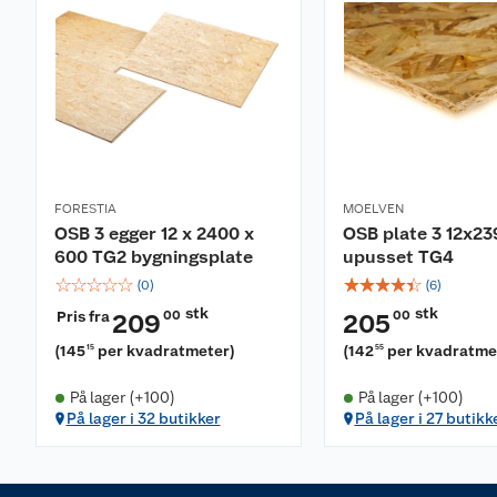
FORESTIA
MOELVEN
OSB 3 egger 12 x 2400 x
OSB plate 3 12x2
600 TG2 bygningsplate
upusset TG4
☆
☆
☆
☆
☆
☆
☆
☆
☆
☆
(
0
)
(
6
)
stk
stk
Pris fra
00
00
209
205
(
145
per kvadratmeter
)
(
142
per kvadratme
15
55
På lager (+100)
På lager (+100)
På lager i 32 butikker
På lager i 27 butikk