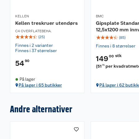
KELLEN
BMC
Kellen treskruer utendørs
Gipsplate Standa
12,5x1200 mm inn
C4 OVERFLATEBEHA.
☆
☆
☆
☆
☆
☆
☆
☆
☆
☆
(
25
)
(
85
)
Finnes i 2 varianter
Finnes i 8 størrelser
Finnes i 37 størrelser
stk
00
149
90
54
(
51
per kvadratmet
75
På lager
På lager i 65 butikker
På lager i 62 butikk
Andre alternativer