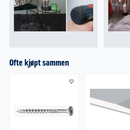
Høy formstabilitet og mekanisk yteevne
WBP lim
Densitet: 600 m³
Overflate: Upusset, grov
Ofte kjøpt sammen