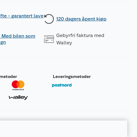
fte - garantert lave
120 dagers åpent kjøp
Gebyrfri faktura med
 - Med bilen som
ogn
Walley
smetoder
Leveringsmetoder