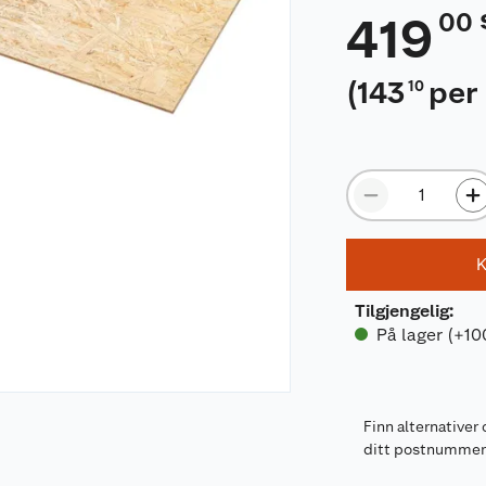
00
419
(
143
per
10
K
Tilgjengelig
:
På lager (+10
Finn alternativer 
ditt postnumme