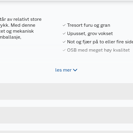
r av relativt store
trykk. Med denne
Tresort furu og gran
tet og mekanisk
Upusset, grov vokset
mballasje,
Not og fjær på to eller fire sid
OSB med meget høy kvalitet
les mer
s bruk. Utmerket for
jerming, underkledning
og fuktbestandighet.
Forpakningsmål
7050535350708
Bruttovekt
60123012
Høyde
 bruk må platene
Lengde
erflaten ikke blir