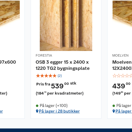
FORESTIA
MOELVEN
397x600
OSB 3 egger 15 x 2400 x
Moelven
1220 TG2 bygningsplate
12X2400
☆
☆
☆
☆
☆
☆
☆
☆
☆
(
2
)
stk
Pris fra
00
00
539
439
ter
)
(
184
per kvadratmeter
)
(
149
per
10
85
På lager (+100)
På lager
er
På lager i 28 butikker
På lager