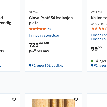
GLAVA
KELLEN
rd
Glava Proff 34 isolasjon
Kellen t
vendig
plate
C4 OVERFL
☆
☆
☆
☆
☆
☆
☆
☆
☆
(
78
)
Finnes i 3 
Finnes i 7 størrelser
Finnes i 5 
stk
00
725
00
59
er
)
(
53
per m2
)
95
På lager
er
På lager i 52 butikker
På lager