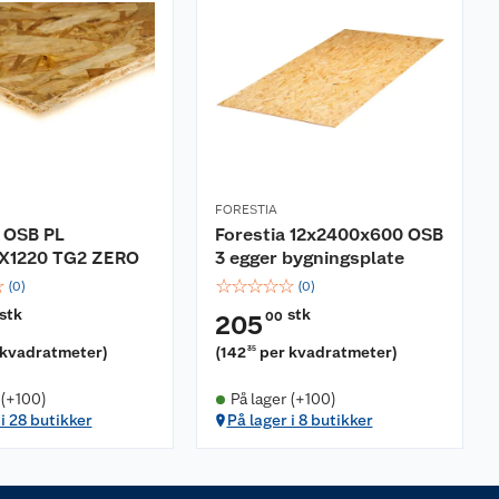
FORESTIA
 OSB PL
Forestia 12x2400x600 OSB
X1220 TG2 ZERO
3 egger bygningsplate
☆
☆
☆
☆
☆
☆
(
0
)
(
0
)
stk
stk
00
205
 kvadratmeter
)
(
142
per kvadratmeter
)
35
 (+100)
På lager (+100)
 i 28 butikker
På lager i 8 butikker