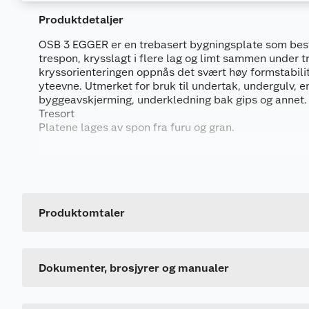
Produktdetaljer
OSB 3 EGGER er en trebasert bygningsplate som bestå
trespon, krysslagt i flere lag og limt sammen under 
kryssorienteringen oppnås det svært høy formstabili
Dokumentasjon
yteevne. Utmerket for bruk til undertak, undergulv, e
byggeavskjerming, underkledning bak gips og annet.
896694_7050535350838_.pdf
Tresort
Platene lages av spon fra furu og gran.
896685_7050535350838_.pdf
Bruksområder
Platene egner seg godt til både innendørs og utendør
Produktdatablad
bruk til undertak, undergulv, emballasje, byggeavsk
896714_7050535350814_.pdf
bak gips og annet. OSB kjennetegnes med stabilitet 
Produktomtaler
Generelt
Overflatebehandling
Monteringsinstruksjon
Upusset, grov, vokset.
Artikkelnummer
896717_7050535350838_.pdf
Leverandørens artikkelnummer
Dokumenter, brosjyrer og manualer
Rengjøring og vedlikehold
Vedlikeholdes som ubehandlet treverk. Ved utendørs
vedlikeholdes med intervall som gjør at kantene og ov