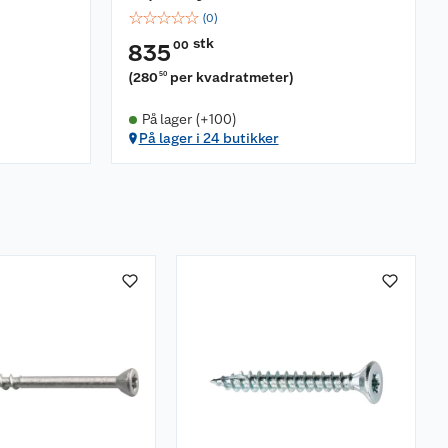
☆
☆
☆
☆
☆
(
0
)
stk
00
835
(
280
per kvadratmeter
)
50
På lager (+100)
På lager i 24 butikker