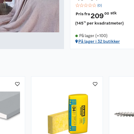
☆
☆
☆
☆
☆
(
0
)
stk
Pris fra
00
209
(
145
per kvadratmeter
)
15
På lager (+100)
På lager i 32 butikker