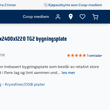
fra 2 timer
Kjøpeutbytte som Coop-medlem
Coop medlem
2x2400x1220 TG2 bygningsplate
☆
☆
☆
☆
☆
708
1
omtaler
n trebasert bygningsplate som består av relativt store
t i flere lag og limt sammen und
...
les mer
- Kryssfiner/OSB plater