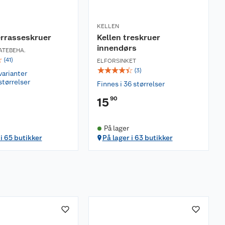
KELLEN
errasseskruer
Kellen treskruer
innendørs
ATEBEHA.
☆
(
41
)
ELFORSINKET
☆
☆
☆
☆
☆
(
3
)
varianter
størrelser
Finnes i 36 størrelser
90
15
På lager
 i 65 butikker
På lager i 63 butikker