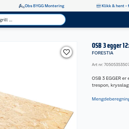
Obs BYGG Montering
Klikk & hent - 
OSB 3 egger 1
FORESTIA
Art nr: 7050535350
OSB 3 EGGER er e
trespon, krysslag
Mengdeberegning 